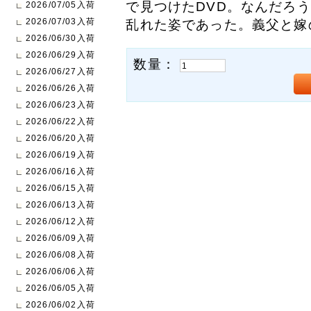
で見つけたDVD。なんだろ
2026/07/05入荷
2026/07/03入荷
乱れた姿であった。義父と嫁
2026/06/30入荷
2026/06/29入荷
数量：
2026/06/27入荷
2026/06/26入荷
2026/06/23入荷
2026/06/22入荷
2026/06/20入荷
2026/06/19入荷
2026/06/16入荷
2026/06/15入荷
2026/06/13入荷
2026/06/12入荷
2026/06/09入荷
2026/06/08入荷
2026/06/06入荷
2026/06/05入荷
2026/06/02入荷