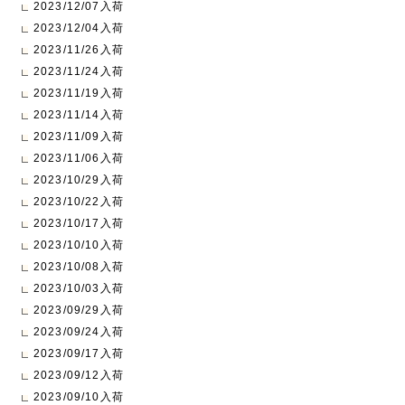
2023/12/07入荷
2023/12/04入荷
2023/11/26入荷
2023/11/24入荷
2023/11/19入荷
2023/11/14入荷
2023/11/09入荷
2023/11/06入荷
2023/10/29入荷
2023/10/22入荷
2023/10/17入荷
2023/10/10入荷
2023/10/08入荷
2023/10/03入荷
2023/09/29入荷
2023/09/24入荷
2023/09/17入荷
2023/09/12入荷
2023/09/10入荷