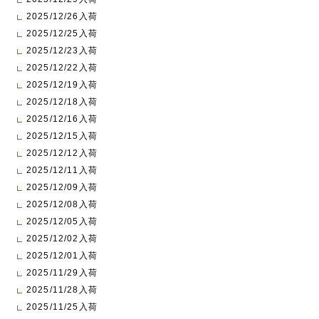
2025/12/26入荷
2025/12/25入荷
2025/12/23入荷
2025/12/22入荷
2025/12/19入荷
2025/12/18入荷
2025/12/16入荷
2025/12/15入荷
2025/12/12入荷
2025/12/11入荷
2025/12/09入荷
2025/12/08入荷
2025/12/05入荷
2025/12/02入荷
2025/12/01入荷
2025/11/29入荷
2025/11/28入荷
2025/11/25入荷