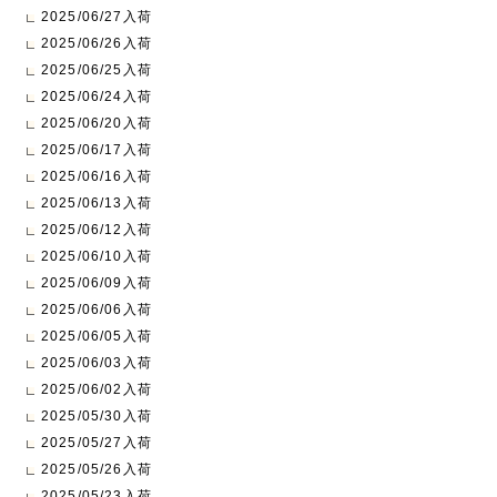
2025/06/27入荷
2025/06/26入荷
2025/06/25入荷
2025/06/24入荷
2025/06/20入荷
2025/06/17入荷
2025/06/16入荷
2025/06/13入荷
2025/06/12入荷
2025/06/10入荷
2025/06/09入荷
2025/06/06入荷
2025/06/05入荷
2025/06/03入荷
2025/06/02入荷
2025/05/30入荷
2025/05/27入荷
2025/05/26入荷
2025/05/23入荷