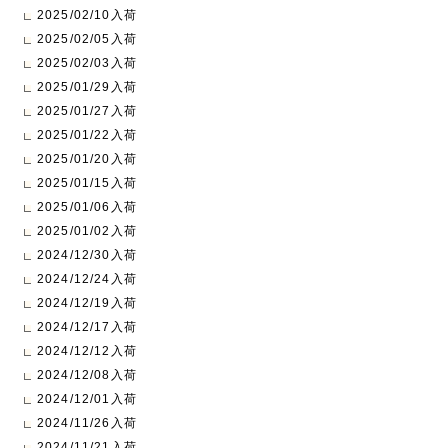
2025/02/10入荷
2025/02/05入荷
2025/02/03入荷
2025/01/29入荷
2025/01/27入荷
2025/01/22入荷
2025/01/20入荷
2025/01/15入荷
2025/01/06入荷
2025/01/02入荷
2024/12/30入荷
2024/12/24入荷
2024/12/19入荷
2024/12/17入荷
2024/12/12入荷
2024/12/08入荷
2024/12/01入荷
2024/11/26入荷
2024/11/21入荷