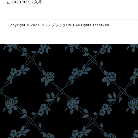
2023/03/12入荷
Copyright © 2021-2026 ブラックDVD All rights reserved.