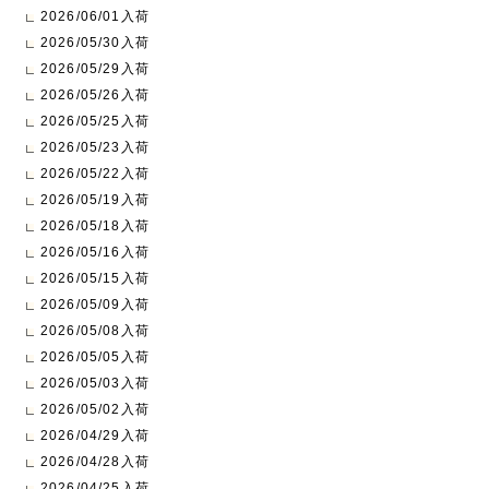
2026/06/01入荷
2026/05/30入荷
2026/05/29入荷
2026/05/26入荷
2026/05/25入荷
2026/05/23入荷
2026/05/22入荷
2026/05/19入荷
2026/05/18入荷
2026/05/16入荷
2026/05/15入荷
2026/05/09入荷
2026/05/08入荷
2026/05/05入荷
2026/05/03入荷
2026/05/02入荷
2026/04/29入荷
2026/04/28入荷
2026/04/25入荷