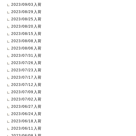
2023/09/03入荷
2023/08/29入荷
2023/08/25入荷
2023/08/20入荷
2023/08/15入荷
2023/08/08入荷
2023/08/06入荷
2023/07/31入荷
2023/07/26入荷
2023/07/23入荷
2023/07/17入荷
2023/07/12入荷
2023/07/09入荷
2023/07/02入荷
2023/06/27入荷
2023/06/24入荷
2023/06/18入荷
2023/06/11入荷
2023/06/08入荷