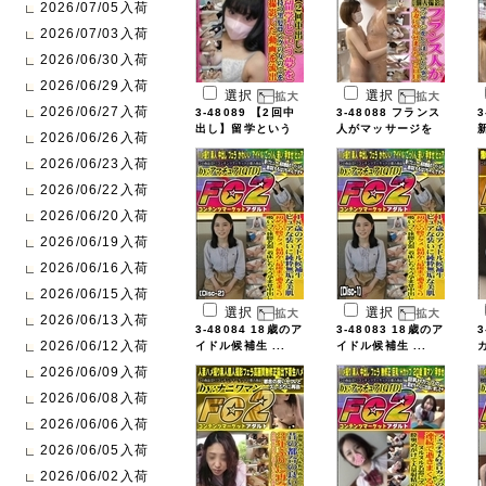
2026/07/05入荷
2026/07/03入荷
2026/06/30入荷
2026/06/29入荷
選択
選択
2026/06/27入荷
3-48089 【2回中
3-48088 フランス
3
出し】留学という
人がマッサージを
2026/06/26入荷
...
...
.
2026/06/23入荷
2026/06/22入荷
2026/06/20入荷
2026/06/19入荷
2026/06/16入荷
2026/06/15入荷
選択
選択
2026/06/13入荷
3-48084 18歳のア
3-48083 18歳のア
3
2026/06/12入荷
イドル候補生 ...
イドル候補生 ...
.
2026/06/09入荷
2026/06/08入荷
2026/06/06入荷
2026/06/05入荷
2026/06/02入荷