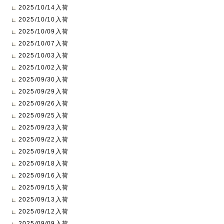
2025/10/14入荷
2025/10/10入荷
2025/10/09入荷
2025/10/07入荷
2025/10/03入荷
2025/10/02入荷
2025/09/30入荷
2025/09/29入荷
2025/09/26入荷
2025/09/25入荷
2025/09/23入荷
2025/09/22入荷
2025/09/19入荷
2025/09/18入荷
2025/09/16入荷
2025/09/15入荷
2025/09/13入荷
2025/09/12入荷
2025/09/09入荷