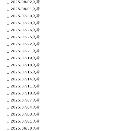
2025/08/02入荷
2025/08/01入荷
2025/07/30入荷
2025/07/29入荷
2025/07/26入荷
2025/07/25入荷
2025/07/22入荷
2025/07/21入荷
2025/07/19入荷
2025/07/18入荷
2025/07/15入荷
2025/07/14入荷
2025/07/11入荷
2025/07/10入荷
2025/07/07入荷
2025/07/04入荷
2025/07/03入荷
2025/07/01入荷
2025/06/30入荷