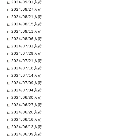
2024/09/01入荷
2024/08/27入荷
2024/08/21入荷
2024/08/15入荷
2024/08/11入荷
2024/08/06入荷
2024/07/31入荷
2024/07/29入荷
2024/07/21入荷
2024/07/18入荷
2024/07/14入荷
2024/07/09入荷
2024/07/04入荷
2024/06/30入荷
2024/06/27入荷
2024/06/20入荷
2024/06/16入荷
2024/06/13入荷
2024/06/09入荷