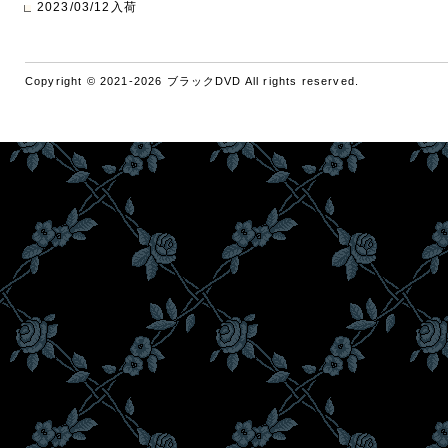
2023/03/12入荷
Copyright © 2021-2026 ブラックDVD All rights reserved.