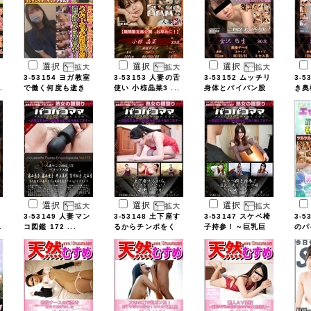
選択
選択
選択
3-53154 ヨガ教室
3-53153 人妻の舌
3-53152 ムッチリ
3-5
.
で働く何度も逝き
使い 小椋晶菜3 ...
身体とパイパン股
き奥
...
...
選択
選択
選択
3-53149 人妻マン
3-53148 土下座す
3-53147 スケベ椅
3-5
.
コ図鑑 172 ...
るからチンポをく
子持参！～巨乳巨
のパ
...
...
...