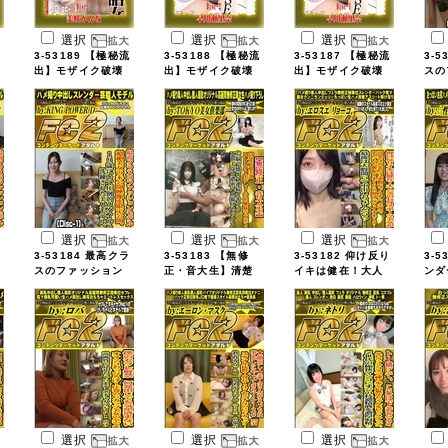
選択
選択
選択
3-53189 【極秘流
3-53188 【極秘流
3-53187 【極秘流
3-5
出】モザイク破壊
出】モザイク破壊
出】モザイク破壊
スの
...
...
...
...
選択
選択
選択
3-53184 最高クラ
3-53183 【無修
3-53182 仰け反り
3-5
スのファッション
正・音大生】清楚
イキは健在！大人
ンダ
...
で ...
...
...
選択
選択
選択