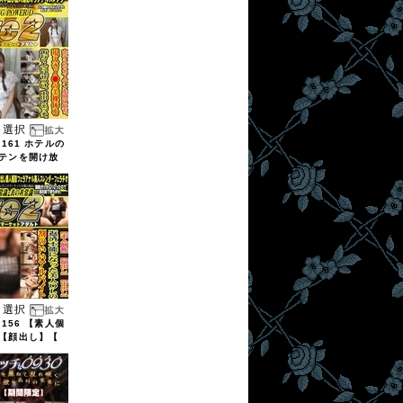
選択
3161 ホテルの
テンを開け放
選択
3156 【素人個
【顔出し】【