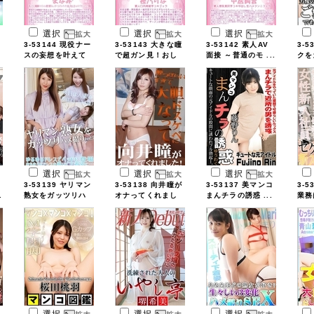
選択
選択
選択
3-53144 現役ナー
3-53143 大きな瞳
3-53142 素人AV
3-5
スの妄想を叶えて
で超ガン見！おし
面接 ～普通のモ ...
クを
...
...
...
選択
選択
選択
3-53139 ヤリマン
3-53138 向井瞳が
3-53137 美マンコ
3-5
.
熟女をガッツリハ
オナってくれまし
まんチラの誘惑 ...
業務
...
...
...
選択
選択
選択