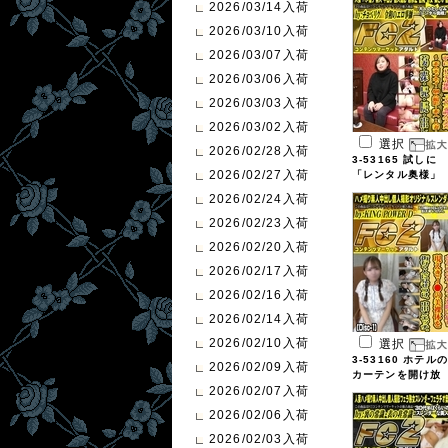
2026/03/14入荷
2026/03/10入荷
2026/03/07入荷
2026/03/06入荷
2026/03/03入荷
2026/03/02入荷
選択
2026/02/28入荷
3-53165 試しに
2026/02/27入荷
「レンタル奥様」
っ ...
2026/02/24入荷
2026/02/23入荷
2026/02/20入荷
2026/02/17入荷
2026/02/16入荷
2026/02/14入荷
2026/02/10入荷
選択
3-53160 ホテルの
2026/02/09入荷
カーテンを開け放
2026/02/07入荷
...
2026/02/06入荷
2026/02/03入荷