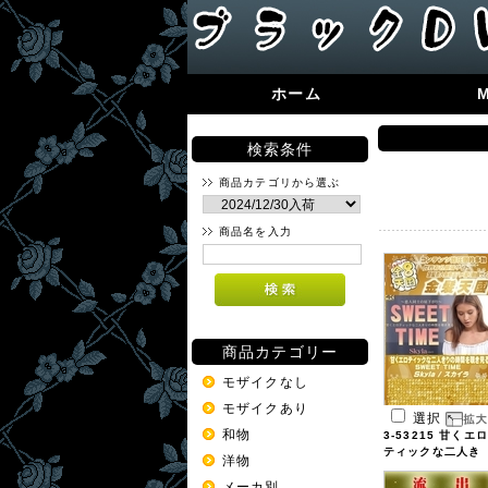
ホーム
検索条件
商品カテゴリから選ぶ
商品名を入力
商品カテゴリー
モザイクなし
モザイクあり
選択
和物
3-53215 甘くエロ
ティックな二人き
洋物
...
メーカ別