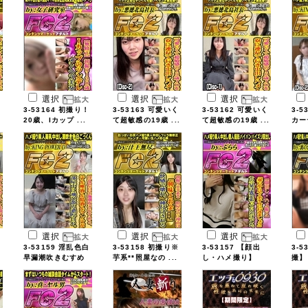
選択
選択
選択
3-53164 初撮り！
3-53163 可愛いく
3-53162 可愛いく
3-5
20歳、Iカップ ...
て超敏感の19歳 ...
て超敏感の19歳 ...
カー
...
選択
選択
選択
3-53159 淫乱色白
3-53158 初撮り※
3-53157 【顔出
3-5
早漏潮吹きむすめ
芋系**照屋なの ...
し・ハメ撮り】
撮】
...
『寒 ...
...