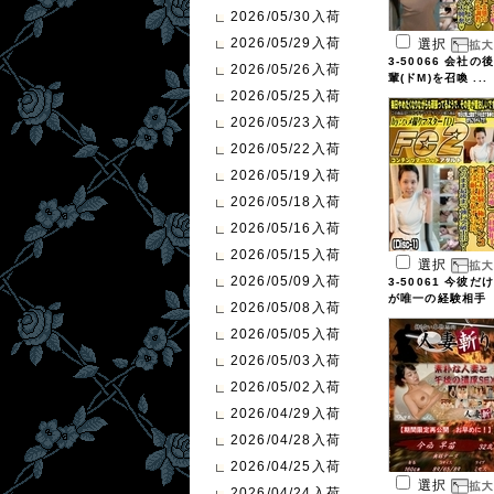
2026/05/30入荷
2026/05/29入荷
選択
3-50066 会社の後
2026/05/26入荷
輩(ドM)を召喚 ...
2026/05/25入荷
2026/05/23入荷
2026/05/22入荷
2026/05/19入荷
2026/05/18入荷
2026/05/16入荷
2026/05/15入荷
選択
2026/05/09入荷
3-50061 今彼だけ
が唯一の経験相手
2026/05/08入荷
...
2026/05/05入荷
2026/05/03入荷
2026/05/02入荷
2026/04/29入荷
2026/04/28入荷
2026/04/25入荷
選択
2026/04/24入荷