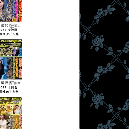
選択
0072 女神降
顔スタイル感
.
選択
0067 【田舎
個性的】九州
.