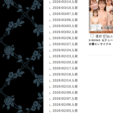
2026/03/14入荷
2026/03/10入荷
2026/03/07入荷
2026/03/06入荷
2026/03/03入荷
2026/03/02入荷
選択
2026/02/28入荷
3-50041 セクシー
2026/02/27入荷
女優エンサイクロ
...
2026/02/24入荷
2026/02/23入荷
2026/02/20入荷
2026/02/17入荷
2026/02/16入荷
2026/02/14入荷
2026/02/10入荷
2026/02/09入荷
2026/02/07入荷
2026/02/06入荷
2026/02/03入荷