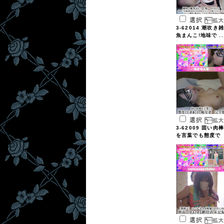
選択
3-62014 潮吹き雑
魚まんこ!地味で ..
選択
3-62009 固い肉棒
を言葉でも態度で
...
選択