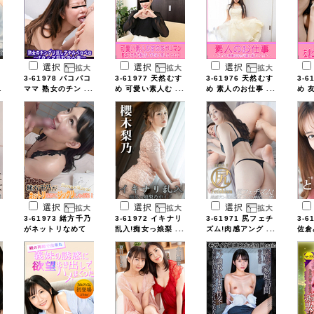
選択
選択
選択
3-61978 パコパコ
3-61977 天然むす
3-61976 天然むす
3-6
.
ママ 熟女のチン ...
め 可愛い素人む ...
め 素人のお仕事 ...
め 
選択
選択
選択
3-61973 緒方千乃
3-61972 イキナリ
3-61971 尻フェチ
3-6
がネットリなめて
乱入!痴女っ娘梨 ...
ズム!肉感アング ...
佐倉
...