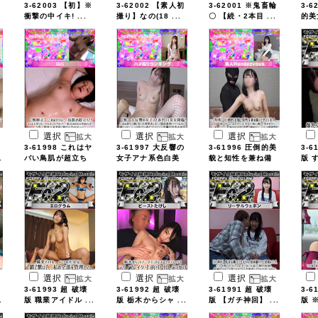
3-62003 【初】※
3-62002 【素人初
3-62001 ※鬼畜輪
3-6
衝撃の中イキ! ...
撮り】なの(18 ...
〇 【続・2本目 ...
的美女
選択
選択
選択
3-61998 これはヤ
3-61997 大反響の
3-61996 圧倒的美
3-6
.
バい鳥肌が超立ち
女子アナ系色白美
貌と知性を兼ね備
版 
...
...
...
選択
選択
選択
3-61993 超 破壊
3-61992 超 破壊
3-61991 超 破壊
3-6
.
版 職業アイドル ...
版 栃木からシャ ...
版 【ガチ神回】 ...
版 