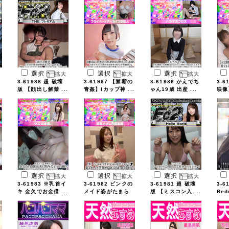
選択
選択
選択
3-61988 超 破壊
3-61987 【禁断の
3-61986 かえでち
3-6
版 【顔出し解禁 ...
青姦】Iカップ神 ...
ゃん19歳 出産 ...
映像
...
選択
選択
選択
3-61983 ※乳首イ
3-61982 ピンクの
3-61981 超 破壊
3-6
キ 金欠でお金借 ...
メイド姿がたまら
版 【ミスコン入 ...
Red
...