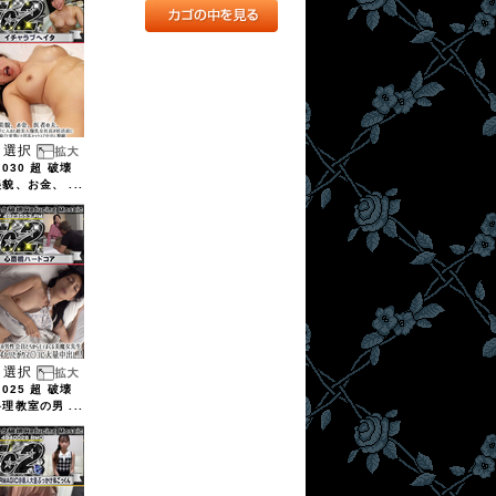
選択
2030 超 破壊
美貌、お金、 ...
選択
2025 超 破壊
料理教室の男 ...