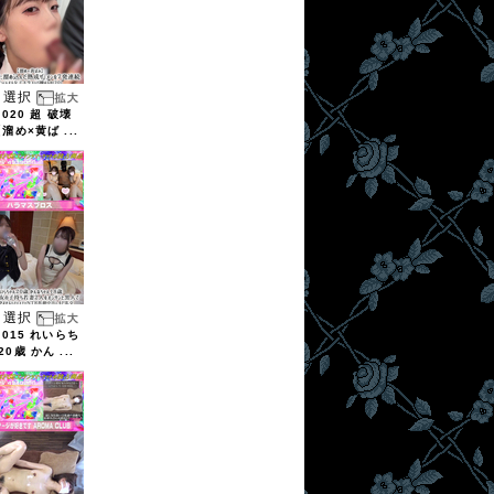
選択
2020 超 破壊
溜め×黄ば ...
選択
2015 れいらち
0歳 かん ...