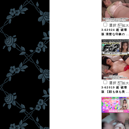
選択
3-62024 超 破壊
版 清楚な印象の ..
選択
3-62019 超 破壊
版 【顔も体も美 ..