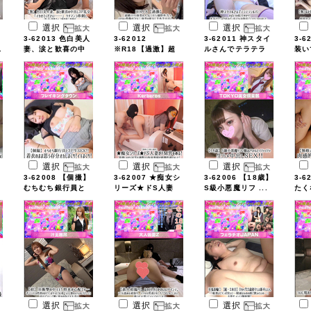
選択
選択
選択
3-62013 色白美人
3-62012
3-62011 神スタイ
3-6
.
妻、涙と歓喜の中
※R18【過激】超
ルさんでテラテラ
装い
...
絶イモ ...
...
...
選択
選択
選択
3-62008 【個撮】
3-62007 ★痴女シ
3-62006 【18歳】
3-6
むちむち銀行員と
リーズ★ドS人妻
S級小悪魔リフ ...
たく
...
...
...
選択
選択
選択