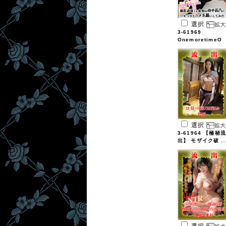
選択
3-61969
OnemoretimeO
...
選択
3-61964 【極秘流
出】 モザイク破 ..
選択