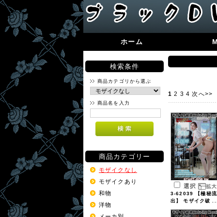
ホーム
検索条件
商品カテゴリから選ぶ
1
2
3
4
次へ>>
商品名を入力
商品カテゴリー
モザイクなし
モザイクあり
選択
和物
3-62039 【極秘流
出】 モザイク破 ..
洋物
メーカ別