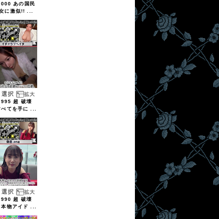
2000 あの国民
に激似!! ...
選択
1995 超 破壊
すべてを手に ...
選択
1990 超 破壊
※本物アイド ...