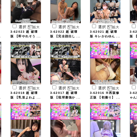
選択
選択
選択
3-62023 超 破壊
3-62022 超 破壊
3-62021 超 破壊
3-6
.
版 【即やれそう ...
版 【完全顔出し ...
版 キレかわゆん ...
版 【
選択
選択
選択
3-62018 超 破壊
3-62017 超 破壊
3-62016 ※再販修
3-6
.
版 【乳首よわよ ...
版 【琉球最強か ...
正版 【初撮り】 ...
ゃん2