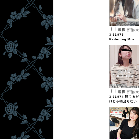
選択
3-61979
Reducing Mos ..
選択
3-61974 観てるだ
けじゃ物足りない
...