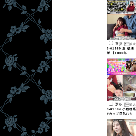
選択
3-61989 超 破壊
版 【1000年 ...
選択
3-61984 小動物系
Fカップ巨乳むち
...