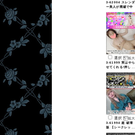
3-62004 スレンダ
ー美人が廃墟で中
...
選択
3-61999 実はやら
せてくれる!押し ..
選択
3-61994 超 破壊
版 【シークレッ ..