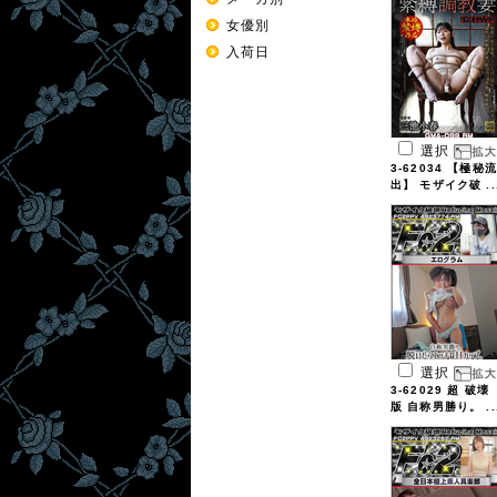
女優別
入荷日
選択
3-62034 【極秘流
出】 モザイク破 ..
選択
3-62029 超 破壊
版 自称男勝り。 ..