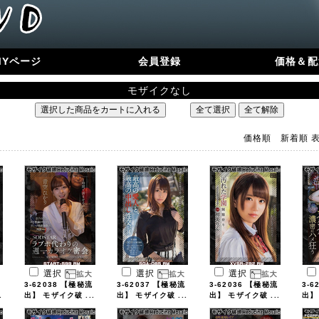
MYページ
会員登録
価格＆配
モザイクなし
価格順
新着順
選択
選択
選択
3-62038 【極秘流
3-62037 【極秘流
3-62036 【極秘流
3-6
.
出】 モザイク破 ...
出】 モザイク破 ...
出】 モザイク破 ...
出】