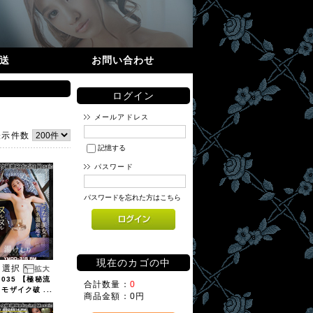
送
お問い合わせ
ログイン
メールアドレス
表示件数
記憶する
パスワード
パスワードを忘れた方はこちら
現在のカゴの中
選択
2035 【極秘流
合計数量：
0
 モザイク破 ...
商品金額：
0円