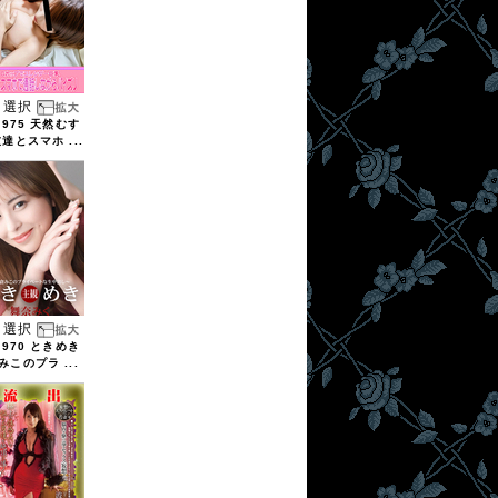
選択
1975 天然むす
友達とスマホ ...
選択
1970 ときめき
みこのプラ ...