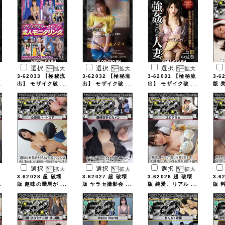
選択
選択
選択
3-62033 【極秘流
3-62032 【極秘流
3-62031 【極秘流
3-6
.
出】 モザイク破 ...
出】 モザイク破 ...
出】 モザイク破 ...
版 
選択
選択
選択
3-62028 超 破壊
3-62027 超 破壊
3-62026 超 破壊
3-6
.
版 趣味の乗馬が ...
版 ヤラセ撮影会 ...
版 純愛、リアル ...
版 