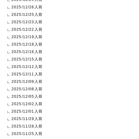
2025/12/26入荷
2025/12/25入荷
2025/12/23入荷
2025/12/22入荷
2025/12/19入荷
2025/12/18入荷
2025/12/16入荷
2025/12/15入荷
2025/12/12入荷
2025/12/11入荷
2025/12/09入荷
2025/12/08入荷
2025/12/05入荷
2025/12/02入荷
2025/12/01入荷
2025/11/29入荷
2025/11/28入荷
2025/11/25入荷