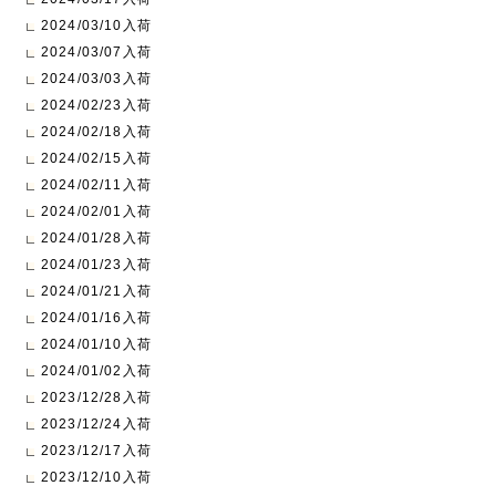
2024/03/10入荷
2024/03/07入荷
2024/03/03入荷
2024/02/23入荷
2024/02/18入荷
2024/02/15入荷
2024/02/11入荷
2024/02/01入荷
2024/01/28入荷
2024/01/23入荷
2024/01/21入荷
2024/01/16入荷
2024/01/10入荷
2024/01/02入荷
2023/12/28入荷
2023/12/24入荷
2023/12/17入荷
2023/12/10入荷