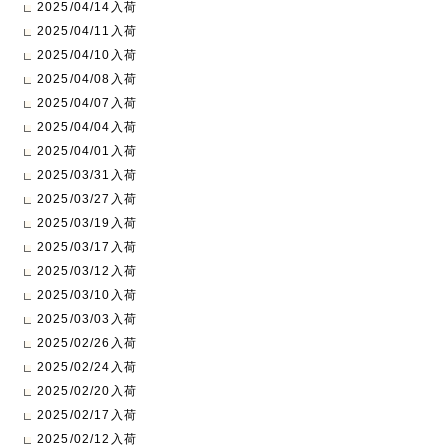
2025/04/14入荷
2025/04/11入荷
2025/04/10入荷
2025/04/08入荷
2025/04/07入荷
2025/04/04入荷
2025/04/01入荷
2025/03/31入荷
2025/03/27入荷
2025/03/19入荷
2025/03/17入荷
2025/03/12入荷
2025/03/10入荷
2025/03/03入荷
2025/02/26入荷
2025/02/24入荷
2025/02/20入荷
2025/02/17入荷
2025/02/12入荷