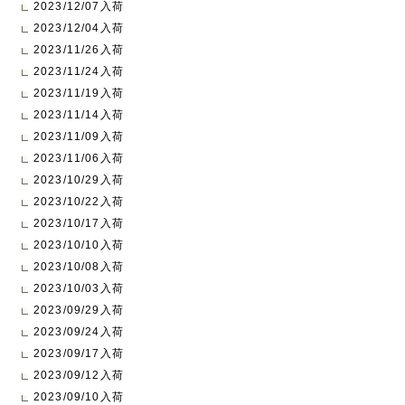
2023/12/07入荷
2023/12/04入荷
2023/11/26入荷
2023/11/24入荷
2023/11/19入荷
2023/11/14入荷
2023/11/09入荷
2023/11/06入荷
2023/10/29入荷
2023/10/22入荷
2023/10/17入荷
2023/10/10入荷
2023/10/08入荷
2023/10/03入荷
2023/09/29入荷
2023/09/24入荷
2023/09/17入荷
2023/09/12入荷
2023/09/10入荷