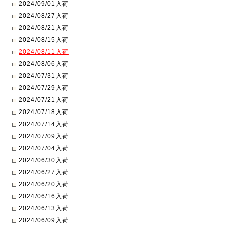
2024/09/01入荷
2024/08/27入荷
2024/08/21入荷
2024/08/15入荷
2024/08/11入荷
2024/08/06入荷
2024/07/31入荷
2024/07/29入荷
2024/07/21入荷
2024/07/18入荷
2024/07/14入荷
2024/07/09入荷
2024/07/04入荷
2024/06/30入荷
2024/06/27入荷
2024/06/20入荷
2024/06/16入荷
2024/06/13入荷
2024/06/09入荷