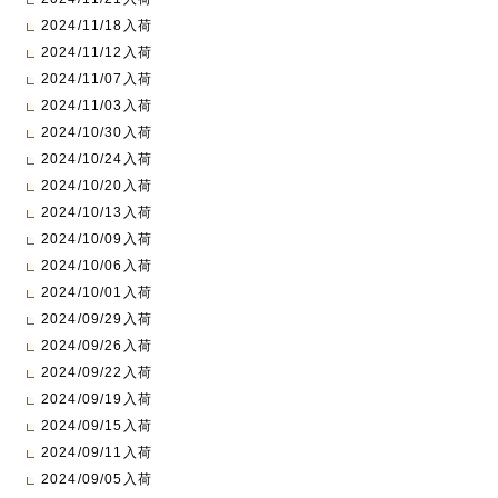
2024/11/18入荷
2024/11/12入荷
2024/11/07入荷
2024/11/03入荷
2024/10/30入荷
2024/10/24入荷
2024/10/20入荷
2024/10/13入荷
2024/10/09入荷
2024/10/06入荷
2024/10/01入荷
2024/09/29入荷
2024/09/26入荷
2024/09/22入荷
2024/09/19入荷
2024/09/15入荷
2024/09/11入荷
2024/09/05入荷