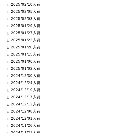
2025/02/10入荷
2025/02/05入荷
2025/02/03入荷
2025/01/29入荷
2025/01/27入荷
2025/01/22入荷
2025/01/20入荷
2025/01/15入荷
2025/01/06入荷
2025/01/02入荷
2024/12/30入荷
2024/12/24入荷
2024/12/19入荷
2024/12/17入荷
2024/12/12入荷
2024/12/08入荷
2024/12/01入荷
2024/11/26入荷
2024/11/21入荷