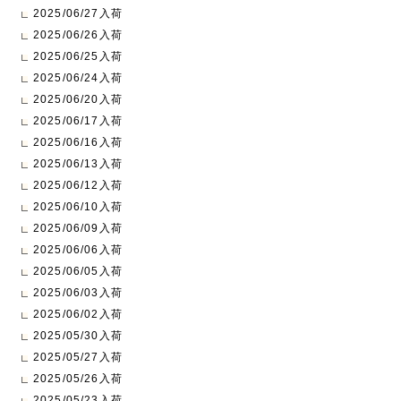
2025/06/27入荷
2025/06/26入荷
2025/06/25入荷
2025/06/24入荷
2025/06/20入荷
2025/06/17入荷
2025/06/16入荷
2025/06/13入荷
2025/06/12入荷
2025/06/10入荷
2025/06/09入荷
2025/06/06入荷
2025/06/05入荷
2025/06/03入荷
2025/06/02入荷
2025/05/30入荷
2025/05/27入荷
2025/05/26入荷
2025/05/23入荷