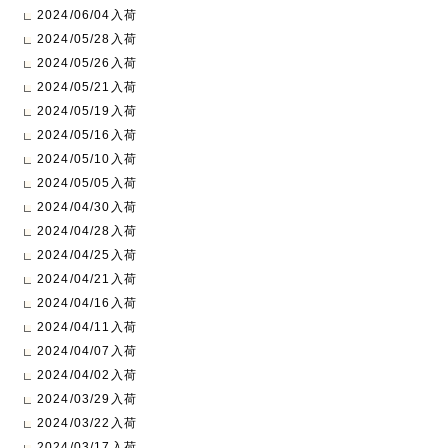
2024/06/04入荷
2024/05/28入荷
2024/05/26入荷
2024/05/21入荷
2024/05/19入荷
2024/05/16入荷
2024/05/10入荷
2024/05/05入荷
2024/04/30入荷
2024/04/28入荷
2024/04/25入荷
2024/04/21入荷
2024/04/16入荷
2024/04/11入荷
2024/04/07入荷
2024/04/02入荷
2024/03/29入荷
2024/03/22入荷
2024/03/17入荷