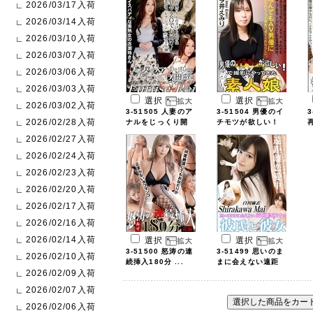
2026/03/17入荷
2026/03/14入荷
2026/03/10入荷
2026/03/07入荷
2026/03/06入荷
2026/03/03入荷
選択
選択
2026/03/02入荷
3-51505 人妻のア
3-51504 男優のイ
3
2026/02/28入荷
ナルをじっくり開
チモツが欲しい！
...
...
.
2026/02/27入荷
2026/02/24入荷
2026/02/23入荷
2026/02/20入荷
2026/02/17入荷
2026/02/16入荷
2026/02/14入荷
選択
選択
3-51500 怒涛の連
3-51499 思いのま
2026/02/10入荷
続挿入180分 ...
まに会えない遠距
2026/02/09入荷
...
2026/02/07入荷
2026/02/06入荷