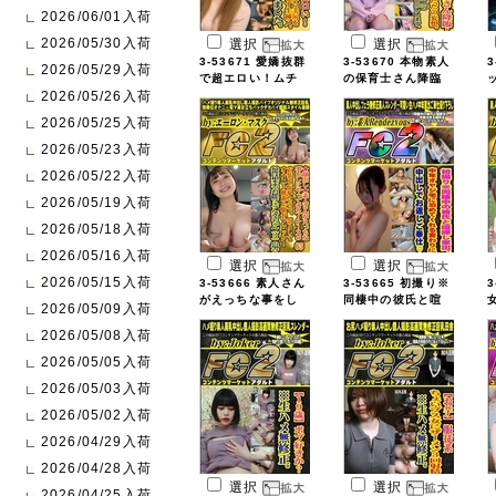
2026/06/01入荷
2026/05/30入荷
選択
選択
3-53671 愛嬌抜群
3-53670 本物素人
3
2026/05/29入荷
で超エロい！ムチ
の保育士さん降臨
2026/05/26入荷
...
...
2026/05/25入荷
2026/05/23入荷
2026/05/22入荷
2026/05/19入荷
2026/05/18入荷
2026/05/16入荷
選択
選択
2026/05/15入荷
3-53666 素人さん
3-53665 初撮り※
3
がえっちな事をし
同棲中の彼氏と喧
2026/05/09入荷
...
...
.
2026/05/08入荷
2026/05/05入荷
2026/05/03入荷
2026/05/02入荷
2026/04/29入荷
2026/04/28入荷
選択
選択
2026/04/25入荷