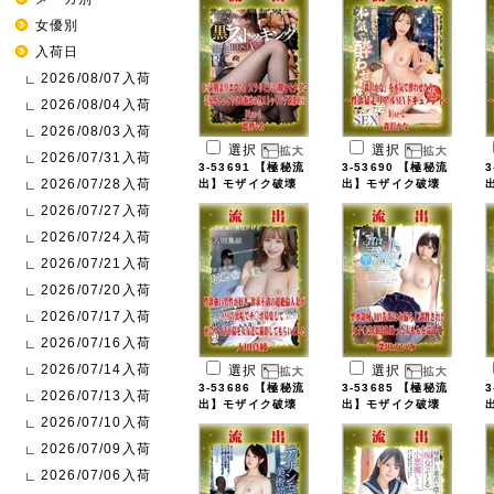
女優別
入荷日
2026/08/07入荷
2026/08/04入荷
2026/08/03入荷
選択
選択
2026/07/31入荷
3-53691 【極秘流
3-53690 【極秘流
3
2026/07/28入荷
出】モザイク破壊
出】モザイク破壊
...
...
.
2026/07/27入荷
2026/07/24入荷
2026/07/21入荷
2026/07/20入荷
2026/07/17入荷
2026/07/16入荷
2026/07/14入荷
選択
選択
3-53686 【極秘流
3-53685 【極秘流
3
2026/07/13入荷
出】モザイク破壊
出】モザイク破壊
2026/07/10入荷
...
...
.
2026/07/09入荷
2026/07/06入荷