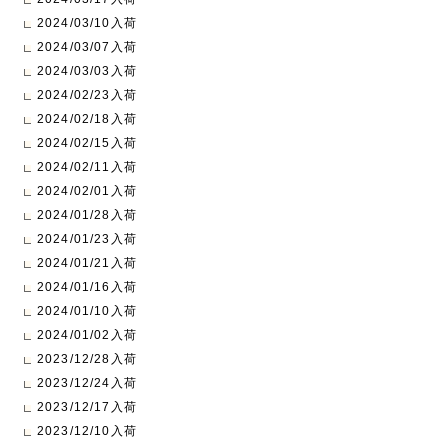
2024/03/10入荷
2024/03/07入荷
2024/03/03入荷
2024/02/23入荷
2024/02/18入荷
2024/02/15入荷
2024/02/11入荷
2024/02/01入荷
2024/01/28入荷
2024/01/23入荷
2024/01/21入荷
2024/01/16入荷
2024/01/10入荷
2024/01/02入荷
2023/12/28入荷
2023/12/24入荷
2023/12/17入荷
2023/12/10入荷