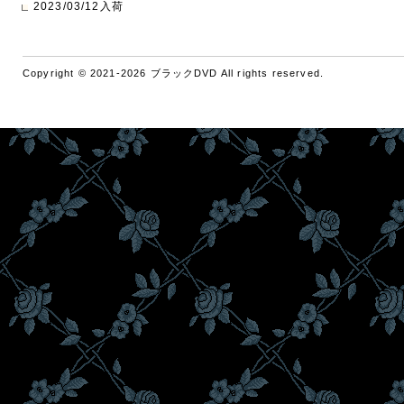
2023/03/12入荷
Copyright © 2021-2026 ブラックDVD All rights reserved.