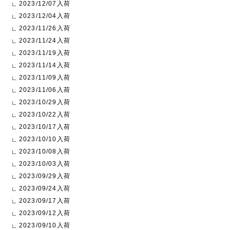
2023/12/07入荷
2023/12/04入荷
2023/11/26入荷
2023/11/24入荷
2023/11/19入荷
2023/11/14入荷
2023/11/09入荷
2023/11/06入荷
2023/10/29入荷
2023/10/22入荷
2023/10/17入荷
2023/10/10入荷
2023/10/08入荷
2023/10/03入荷
2023/09/29入荷
2023/09/24入荷
2023/09/17入荷
2023/09/12入荷
2023/09/10入荷