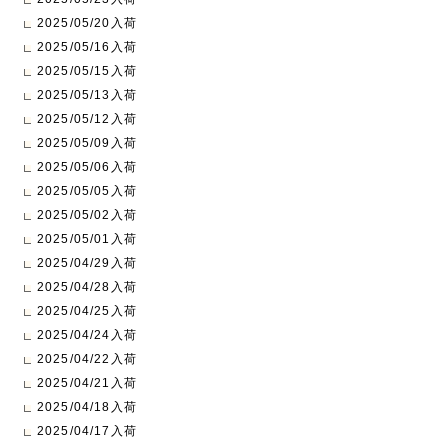
2025/05/20入荷
2025/05/16入荷
2025/05/15入荷
2025/05/13入荷
2025/05/12入荷
2025/05/09入荷
2025/05/06入荷
2025/05/05入荷
2025/05/02入荷
2025/05/01入荷
2025/04/29入荷
2025/04/28入荷
2025/04/25入荷
2025/04/24入荷
2025/04/22入荷
2025/04/21入荷
2025/04/18入荷
2025/04/17入荷