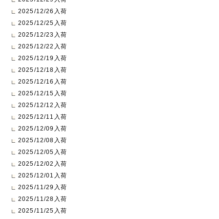
2025/12/26入荷
2025/12/25入荷
2025/12/23入荷
2025/12/22入荷
2025/12/19入荷
2025/12/18入荷
2025/12/16入荷
2025/12/15入荷
2025/12/12入荷
2025/12/11入荷
2025/12/09入荷
2025/12/08入荷
2025/12/05入荷
2025/12/02入荷
2025/12/01入荷
2025/11/29入荷
2025/11/28入荷
2025/11/25入荷