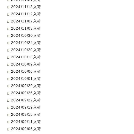
2024/11/18入荷
2024/11/12入荷
2024/11/07入荷
2024/11/03入荷
2024/10/30入荷
2024/10/24入荷
2024/10/20入荷
2024/10/13入荷
2024/10/09入荷
2024/10/06入荷
2024/10/01入荷
2024/09/29入荷
2024/09/26入荷
2024/09/22入荷
2024/09/19入荷
2024/09/15入荷
2024/09/11入荷
2024/09/05入荷