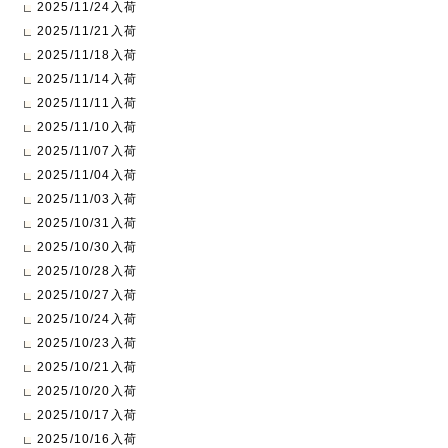
2025/11/24入荷
2025/11/21入荷
2025/11/18入荷
2025/11/14入荷
2025/11/11入荷
2025/11/10入荷
2025/11/07入荷
2025/11/04入荷
2025/11/03入荷
2025/10/31入荷
2025/10/30入荷
2025/10/28入荷
2025/10/27入荷
2025/10/24入荷
2025/10/23入荷
2025/10/21入荷
2025/10/20入荷
2025/10/17入荷
2025/10/16入荷