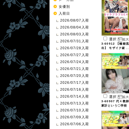
女優別
入荷日
2026/08/07入荷
2026/08/04入荷
2026/08/03入荷
選択
2026/07/31入荷
3-60912 【極秘流
2026/07/28入荷
出】 モザイク破 ..
2026/07/27入荷
2026/07/24入荷
2026/07/21入荷
2026/07/20入荷
2026/07/17入荷
2026/07/16入荷
2026/07/14入荷
選択
3-60907 代々教師
2026/07/13入荷
家計という〇学校
2026/07/10入荷
...
2026/07/09入荷
2026/07/06入荷