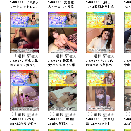
3-60881 【18歳シ
3-60880 [完全素
3-60879 【顔出
3-6
ョートカットE ...
人・中出し・潮吹
し・2回戦あり】念
ちハメ
...
...
選択
選択
選択
3-60876 有名人気
3-60875 最高熟
3-60874 ちょ?色
3-6
コンカフェ嬢リリ
女!ホルスタイン爆
白スベスベ美肌の
中出
...
...
...
...
選択
選択
選択
3-60871 いつも
3-60870 【廃盤】
3-60869 【完全顔
3-6
SEXばかりでダッ
18歳の笑顔と ...
出し2本セット】
エロ
...
...
...