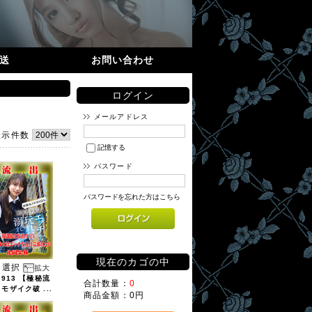
送
お問い合わせ
ログイン
メールアドレス
表示件数
記憶する
パスワード
パスワードを忘れた方はこちら
現在のカゴの中
選択
0913 【極秘流
合計数量：
0
 モザイク破 ...
商品金額：
0円