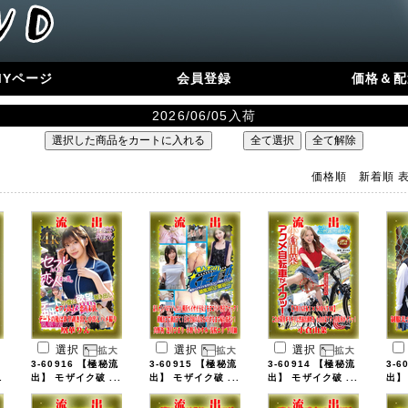
MYページ
会員登録
価格＆配
2026/06/05入荷
価格順
新着順
選択
選択
選択
3-60916 【極秘流
3-60915 【極秘流
3-60914 【極秘流
3-6
.
出】 モザイク破 ...
出】 モザイク破 ...
出】 モザイク破 ...
出】