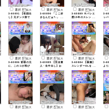
選択
選択
選択
3-60891 【初顔出
3-60890 「ここ好
3-60889 ※バレエ
3-6
し】元ダンス部で
きなんだぁ?♪」 ...
歴15年のスレン ...
ッパ
...
...
選択
選択
選択
3-60886 皆様の元
3-60885 【完全素
3-60884 【個撮】
3-6
に、このコが再び
人・生中出し】お
スレンダーOLを ...
より
...
...
...
選択
選択
選択