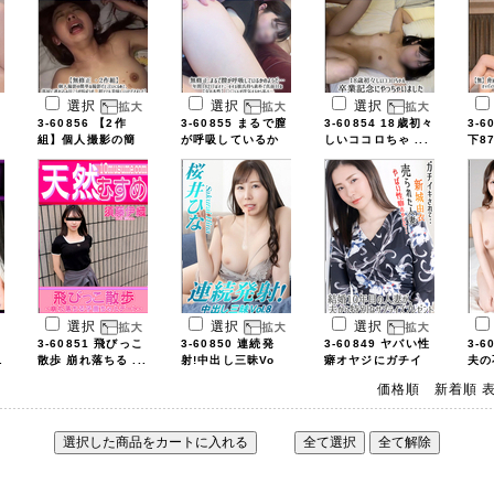
選択
選択
選択
3-60856 【2作
3-60855 まるで膣
3-60854 18歳初々
3-6
組】個人撮影の簡
が呼吸しているか
しいココロちゃ ...
下87
単 ...
...
選択
選択
選択
3-60851 飛びっこ
3-60850 連続発
3-60849 ヤバい性
3-6
.
散歩 崩れ落ちる ...
射!中出し三昧Vo
癖オヤジにガチイ
夫の
...
...
価格順
新着順