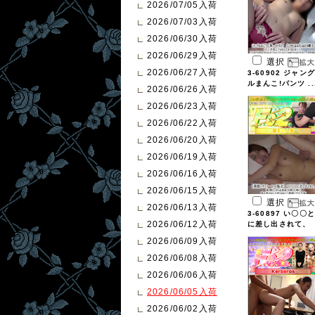
2026/07/05入荷
2026/07/03入荷
2026/06/30入荷
2026/06/29入荷
選択
2026/06/27入荷
3-60902 ジャング
ルまんこ!パンツ ..
2026/06/26入荷
2026/06/23入荷
2026/06/22入荷
2026/06/20入荷
2026/06/19入荷
2026/06/16入荷
2026/06/15入荷
選択
2026/06/13入荷
3-60897 い〇〇と
2026/06/12入荷
に差し出されて、
...
2026/06/09入荷
2026/06/08入荷
2026/06/06入荷
2026/06/05入荷
2026/06/02入荷