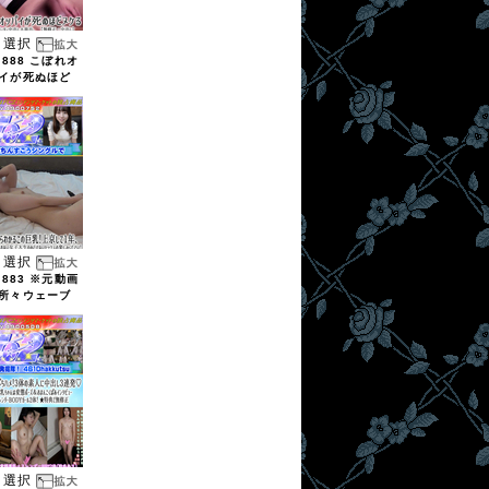
選択
0888 こぼれオ
イが死ぬほど
選択
0883 ※元動画
所々ウェーブ
選択