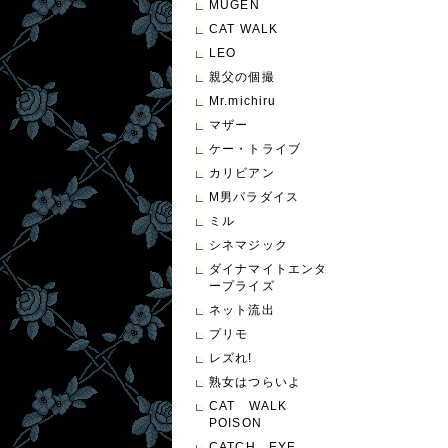
MUGEN
CAT WALK
LEO
親父の個撮
Mr.michiru
マザー
ケー・トライブ
カリビアン
M男パラダイス
ミル
シネマジック
ダイナマイトエンタ
ープライズ
ネット流出
プリモ
レズれ!
熟女はつらいよ
CAT WALK
POISON
CATCH EYE