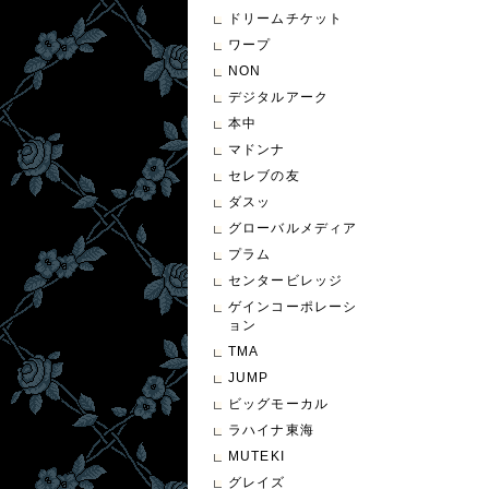
ドリームチケット
ワープ
NON
デジタルアーク
本中
マドンナ
セレブの友
ダスッ
グローバルメディア
プラム
センタービレッジ
ゲインコーポレーシ
ョン
TMA
JUMP
ビッグモーカル
ラハイナ東海
MUTEKI
グレイズ