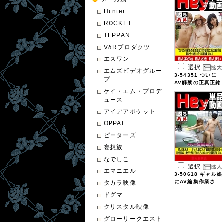
Hunter
ROCKET
TEPPAN
V&Rプロダクツ
エスワン
選択
エムズビデオグルー
3-54351 ついに
プ
AV解禁の正真正銘
...
ケイ・エム・プロデ
ュース
アイデアポケット
OPPAI
ピーターズ
妄想族
なでしこ
選択
エマニエル
3-50618 ギャル娘
にAV編集作業さ ..
タカラ映像
ドグマ
クリスタル映像
グローリークエスト