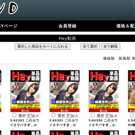
MYページ
会員登録
価格＆配
Hey動画
価格順
新着順
選択
選択
選択
3-60592 このカワ
3-60591 このカワ
3-60590 このカワ
3-5
イさヤバすぎ…ル
イさヤバすぎ…ル
イさヤバすぎ…ル
AV
...
...
...
...