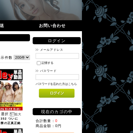
送
お問い合わせ
ログイン
メールアドレス
表示件数
記憶する
パスワード
パスワードを忘れた方はこちら
現在のカゴの中
選択
4352 ついに
合計数量：
0
解禁の正真正銘
商品金額：
0円