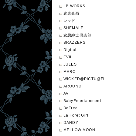
I.B.WORKS
豊彦企画
レッド
SHEMALE
変態紳士倶楽部
BRAZZERS
Digital
EVIL
JULES
MARC
WICKED@PICTU@FEATURE
AROUND
AV
BabyEntertainment
BeFree
La Foret Girl
DANDY
MELLOW MOON