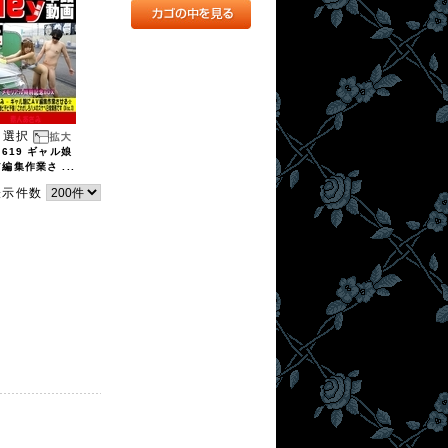
選択
0619 ギャル娘
V編集作業さ ...
表示件数