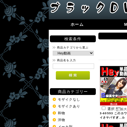
ホーム
検索条件
商品カテゴリから選ぶ
商品名を入力
商品カテゴリー
モザイクなし
モザイクあり
選択
和物
3-60593 このカワ
イさヤバすぎ…ル
洋物
...
メーカ別