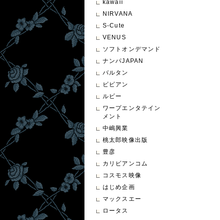
kawaii
NIRVANA
S-Cute
VENUS
ソフトオンデマンド
ナンパJAPAN
バルタン
ビビアン
ルビー
ワープエンタテイン
メント
中嶋興業
桃太郎映像出版
豊彦
カリビアンコム
コスモス映像
はじめ企画
マックスエー
ロータス