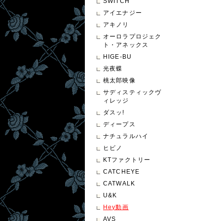
SWITCH
アイエナジー
アキノリ
オーロラプロジェク
ト・アネックス
HIGE-BU
光夜蝶
桃太郎映像
サディスティックヴ
ィレッジ
ダスッ!
ディープス
ナチュラルハイ
ヒビノ
KTファクトリー
CATCHEYE
CATWALK
U&K
Hey動画
AVS