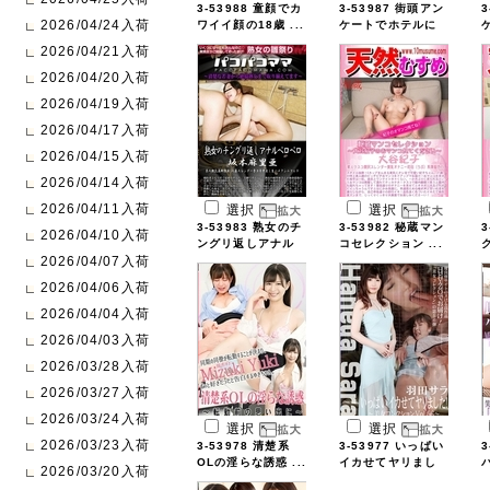
3-53988 童顔でカ
3-53987 街頭アン
3
2026/04/24入荷
ワイイ顔の18歳 ...
ケートでホテルに
...
.
2026/04/21入荷
2026/04/20入荷
2026/04/19入荷
2026/04/17入荷
2026/04/15入荷
2026/04/14入荷
2026/04/11入荷
選択
選択
3-53983 熟女のチ
3-53982 秘蔵マン
3
2026/04/10入荷
ングリ返しアナル
コセレクション ...
2026/04/07入荷
...
.
2026/04/06入荷
2026/04/04入荷
2026/04/03入荷
2026/03/28入荷
2026/03/27入荷
2026/03/24入荷
選択
選択
2026/03/23入荷
3-53978 清楚系
3-53977 いっぱい
3
OLの淫らな誘惑 ...
イカせてヤリまし
2026/03/20入荷
...