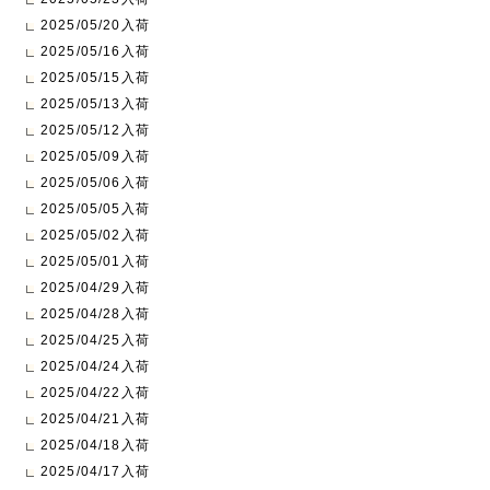
2025/05/20入荷
2025/05/16入荷
2025/05/15入荷
2025/05/13入荷
2025/05/12入荷
2025/05/09入荷
2025/05/06入荷
2025/05/05入荷
2025/05/02入荷
2025/05/01入荷
2025/04/29入荷
2025/04/28入荷
2025/04/25入荷
2025/04/24入荷
2025/04/22入荷
2025/04/21入荷
2025/04/18入荷
2025/04/17入荷