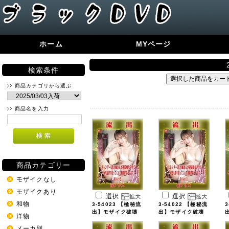
ホーム
MYページ
検索条件
商品カテゴリから選ぶ
商品名を入力
商品カテゴリー
モザイクなし
モザイクあり
選択
選択
和物
3-54023 【極秘流
3-54022 【極秘流
3
出】モザイク破壊
出】モザイク破壊
洋物
...
...
.
メーカ別