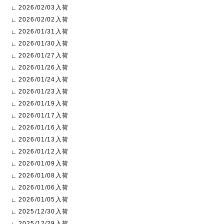
2026/02/03入荷
2026/02/02入荷
2026/01/31入荷
2026/01/30入荷
2026/01/27入荷
2026/01/26入荷
2026/01/24入荷
2026/01/23入荷
2026/01/19入荷
2026/01/17入荷
2026/01/16入荷
2026/01/13入荷
2026/01/12入荷
2026/01/09入荷
2026/01/08入荷
2026/01/06入荷
2026/01/05入荷
2025/12/30入荷
2025/12/29入荷