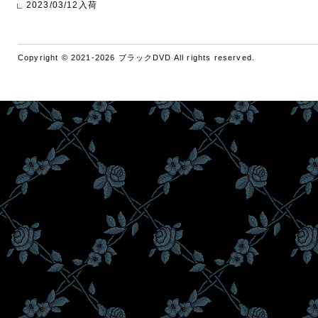
2023/03/12入荷
Copyright © 2021-2026 ブラックDVD All rights reserved.