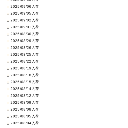
2025/09/06入荷
2025/09/05入荷
2025/09/02入荷
2025/09/01入荷
2025/08/30入荷
2025/08/29入荷
2025/08/26入荷
2025/08/25入荷
2025/08/22入荷
2025/08/19入荷
2025/08/18入荷
2025/08/15入荷
2025/08/14入荷
2025/08/12入荷
2025/08/09入荷
2025/08/08入荷
2025/08/05入荷
2025/08/04入荷