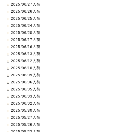
2025/06/27入荷
2025/06/26入荷
2025/06/25入荷
2025/06/24入荷
2025/06/20入荷
2025/06/17入荷
2025/06/16入荷
2025/06/13入荷
2025/06/12入荷
2025/06/10入荷
2025/06/09入荷
2025/06/06入荷
2025/06/05入荷
2025/06/03入荷
2025/06/02入荷
2025/05/30入荷
2025/05/27入荷
2025/05/26入荷
2025/05/23入荷