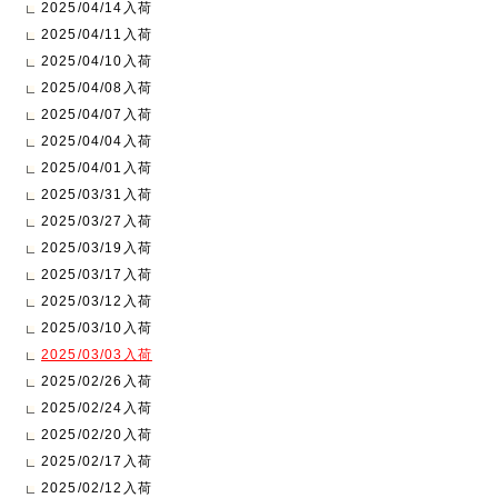
2025/04/14入荷
2025/04/11入荷
2025/04/10入荷
2025/04/08入荷
2025/04/07入荷
2025/04/04入荷
2025/04/01入荷
2025/03/31入荷
2025/03/27入荷
2025/03/19入荷
2025/03/17入荷
2025/03/12入荷
2025/03/10入荷
2025/03/03入荷
2025/02/26入荷
2025/02/24入荷
2025/02/20入荷
2025/02/17入荷
2025/02/12入荷