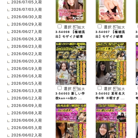
2026/07/05入荷
2026/07/03入荷
2026/06/30入荷
2026/06/29入荷
選択
選択
2026/06/27入荷
3-54008 【極秘流
3-54007 【極秘流
3
出】モザイク破壊
出】モザイク破壊
2026/06/26入荷
...
...
.
2026/06/23入荷
2026/06/22入荷
2026/06/20入荷
2026/06/19入荷
2026/06/16入荷
2026/06/15入荷
選択
選択
2026/06/13入荷
3-54003 新しい学
3-54002 某有名大
3
2026/06/12入荷
校kan○n似の ...
学4年 ※暇すぎ ...
.
2026/06/09入荷
2026/06/08入荷
2026/06/06入荷
2026/06/05入荷
2026/06/02入荷