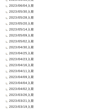
2023/06/04入荷
2023/05/30入荷
2023/05/28入荷
2023/05/20入荷
2023/05/14入荷
2023/05/09入荷
2023/05/02入荷
2023/04/30入荷
2023/04/25入荷
2023/04/23入荷
2023/04/16入荷
2023/04/11入荷
2023/04/09入荷
2023/04/04入荷
2023/04/02入荷
2023/03/26入荷
2023/03/21入荷
2023/03/19入荷