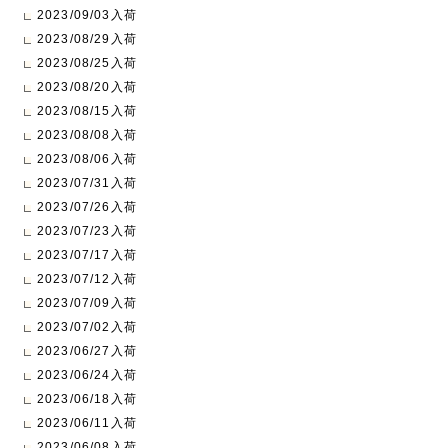
2023/09/03入荷
2023/08/29入荷
2023/08/25入荷
2023/08/20入荷
2023/08/15入荷
2023/08/08入荷
2023/08/06入荷
2023/07/31入荷
2023/07/26入荷
2023/07/23入荷
2023/07/17入荷
2023/07/12入荷
2023/07/09入荷
2023/07/02入荷
2023/06/27入荷
2023/06/24入荷
2023/06/18入荷
2023/06/11入荷
2023/06/08入荷