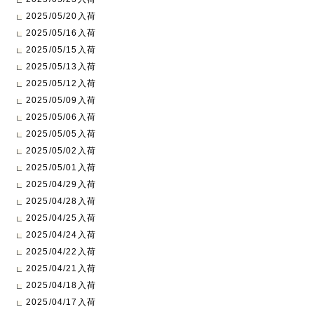
2025/05/20入荷
2025/05/16入荷
2025/05/15入荷
2025/05/13入荷
2025/05/12入荷
2025/05/09入荷
2025/05/06入荷
2025/05/05入荷
2025/05/02入荷
2025/05/01入荷
2025/04/29入荷
2025/04/28入荷
2025/04/25入荷
2025/04/24入荷
2025/04/22入荷
2025/04/21入荷
2025/04/18入荷
2025/04/17入荷