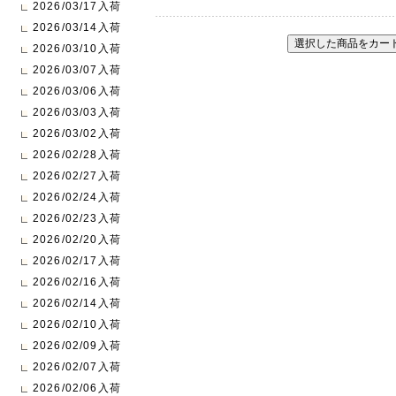
2026/03/17入荷
2026/03/14入荷
2026/03/10入荷
2026/03/07入荷
2026/03/06入荷
2026/03/03入荷
2026/03/02入荷
2026/02/28入荷
2026/02/27入荷
2026/02/24入荷
2026/02/23入荷
2026/02/20入荷
2026/02/17入荷
2026/02/16入荷
2026/02/14入荷
2026/02/10入荷
2026/02/09入荷
2026/02/07入荷
2026/02/06入荷