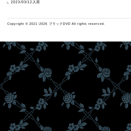
2023/03/12入荷
Copyright © 2021-2026 ブラックDVD All rights reserved.