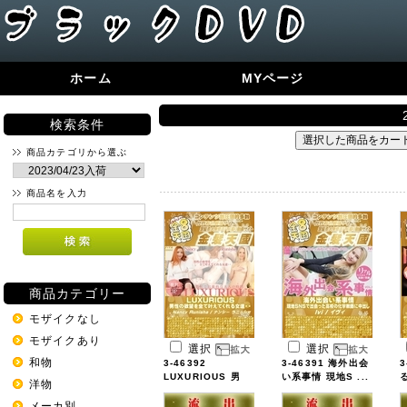
ホーム
MYページ
検索条件
商品カテゴリから選ぶ
商品名を入力
商品カテゴリー
モザイクなし
モザイクあり
選択
選択
和物
3-46392
3-46391 海外出会
3
LUXURIOUS 男
い系事情 現地S ...
る
洋物
...
メーカ別