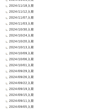
2024/11/18入荷
2024/11/12入荷
2024/11/07入荷
2024/11/03入荷
2024/10/30入荷
2024/10/24入荷
2024/10/20入荷
2024/10/13入荷
2024/10/09入荷
2024/10/06入荷
2024/10/01入荷
2024/09/29入荷
2024/09/26入荷
2024/09/22入荷
2024/09/19入荷
2024/09/15入荷
2024/09/11入荷
2024/09/05入荷