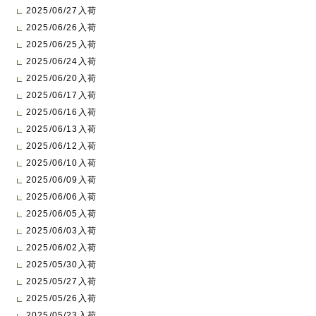
2025/06/27入荷
2025/06/26入荷
2025/06/25入荷
2025/06/24入荷
2025/06/20入荷
2025/06/17入荷
2025/06/16入荷
2025/06/13入荷
2025/06/12入荷
2025/06/10入荷
2025/06/09入荷
2025/06/06入荷
2025/06/05入荷
2025/06/03入荷
2025/06/02入荷
2025/05/30入荷
2025/05/27入荷
2025/05/26入荷
2025/05/23入荷