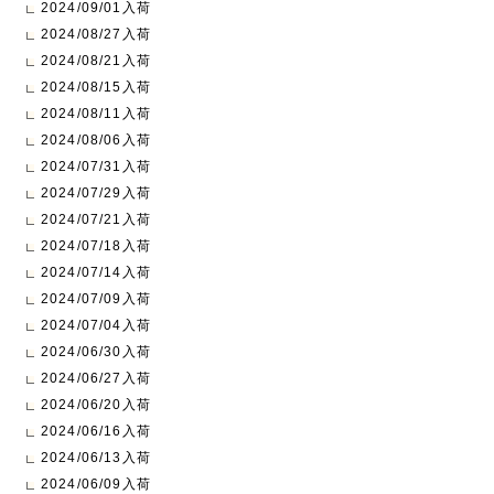
2024/09/01入荷
2024/08/27入荷
2024/08/21入荷
2024/08/15入荷
2024/08/11入荷
2024/08/06入荷
2024/07/31入荷
2024/07/29入荷
2024/07/21入荷
2024/07/18入荷
2024/07/14入荷
2024/07/09入荷
2024/07/04入荷
2024/06/30入荷
2024/06/27入荷
2024/06/20入荷
2024/06/16入荷
2024/06/13入荷
2024/06/09入荷