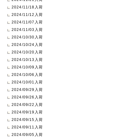
2024/11/18入荷
2024/11/12入荷
2024/11/07入荷
2024/11/03入荷
2024/10/30入荷
2024/10/24入荷
2024/10/20入荷
2024/10/13入荷
2024/10/09入荷
2024/10/06入荷
2024/10/01入荷
2024/09/29入荷
2024/09/26入荷
2024/09/22入荷
2024/09/19入荷
2024/09/15入荷
2024/09/11入荷
2024/09/05入荷