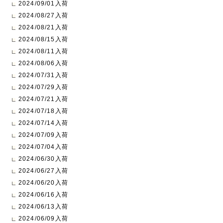
2024/09/01入荷
2024/08/27入荷
2024/08/21入荷
2024/08/15入荷
2024/08/11入荷
2024/08/06入荷
2024/07/31入荷
2024/07/29入荷
2024/07/21入荷
2024/07/18入荷
2024/07/14入荷
2024/07/09入荷
2024/07/04入荷
2024/06/30入荷
2024/06/27入荷
2024/06/20入荷
2024/06/16入荷
2024/06/13入荷
2024/06/09入荷