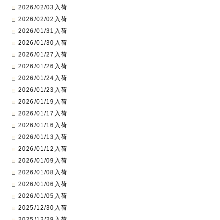
2026/02/03入荷
2026/02/02入荷
2026/01/31入荷
2026/01/30入荷
2026/01/27入荷
2026/01/26入荷
2026/01/24入荷
2026/01/23入荷
2026/01/19入荷
2026/01/17入荷
2026/01/16入荷
2026/01/13入荷
2026/01/12入荷
2026/01/09入荷
2026/01/08入荷
2026/01/06入荷
2026/01/05入荷
2025/12/30入荷
2025/12/29入荷