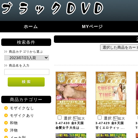
ホーム
MYページ
検索条件
商品カテゴリから選ぶ
商品名を入力
商品カテゴリー
モザイクなし
モザイクあり
選択
選択
和物
3-47430 金8天国
3-47429 金8天国
3
金髪女子大生は ...
甘くエロティッ ...
T
洋物
メーカ別