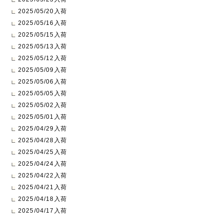
2025/05/20入荷
2025/05/16入荷
2025/05/15入荷
2025/05/13入荷
2025/05/12入荷
2025/05/09入荷
2025/05/06入荷
2025/05/05入荷
2025/05/02入荷
2025/05/01入荷
2025/04/29入荷
2025/04/28入荷
2025/04/25入荷
2025/04/24入荷
2025/04/22入荷
2025/04/21入荷
2025/04/18入荷
2025/04/17入荷