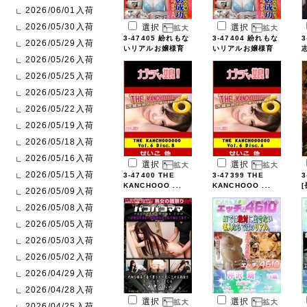
2026/06/01入荷
2026/05/30入荷
選択
選択
3-47405 紛れもな
3-47404 紛れもな
3
2026/05/29入荷
いリアルお嬢様育
いリアルお嬢様育
2026/05/26入荷
...
...
.
2026/05/25入荷
2026/05/23入荷
2026/05/22入荷
2026/05/19入荷
2026/05/18入荷
2026/05/16入荷
選択
選択
2026/05/15入荷
3-47400 THE
3-47399 THE
3
KANCHOOO ...
KANCHOOO ...
[
2026/05/09入荷
2026/05/08入荷
2026/05/05入荷
2026/05/03入荷
2026/05/02入荷
2026/04/29入荷
2026/04/28入荷
選択
選択
2026/04/25入荷