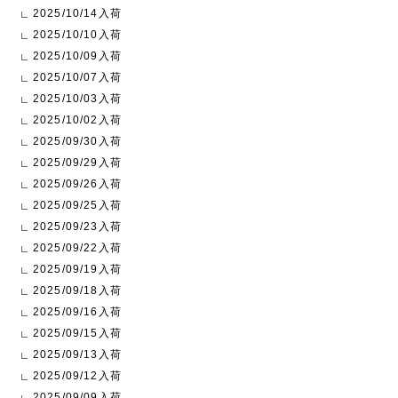
2025/10/14入荷
2025/10/10入荷
2025/10/09入荷
2025/10/07入荷
2025/10/03入荷
2025/10/02入荷
2025/09/30入荷
2025/09/29入荷
2025/09/26入荷
2025/09/25入荷
2025/09/23入荷
2025/09/22入荷
2025/09/19入荷
2025/09/18入荷
2025/09/16入荷
2025/09/15入荷
2025/09/13入荷
2025/09/12入荷
2025/09/09入荷