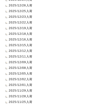
2025/12/26入荷
2025/12/25入荷
2025/12/23入荷
2025/12/22入荷
2025/12/19入荷
2025/12/18入荷
2025/12/16入荷
2025/12/15入荷
2025/12/12入荷
2025/12/11入荷
2025/12/09入荷
2025/12/08入荷
2025/12/05入荷
2025/12/02入荷
2025/12/01入荷
2025/11/29入荷
2025/11/28入荷
2025/11/25入荷