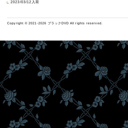
2023/03/12入荷
Copyright © 2021-2026 ブラックDVD All rights reserved.