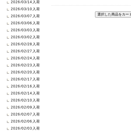
2026/03/14入荷
2026/03/10入荷
2026/03/07入荷
2026/03/06入荷
2026/03/03入荷
2026/03/02入荷
2026/02/28入荷
2026/02/27入荷
2026/02/24入荷
2026/02/23入荷
2026/02/20入荷
2026/02/17入荷
2026/02/16入荷
2026/02/14入荷
2026/02/10入荷
2026/02/09入荷
2026/02/07入荷
2026/02/06入荷
2026/02/03入荷