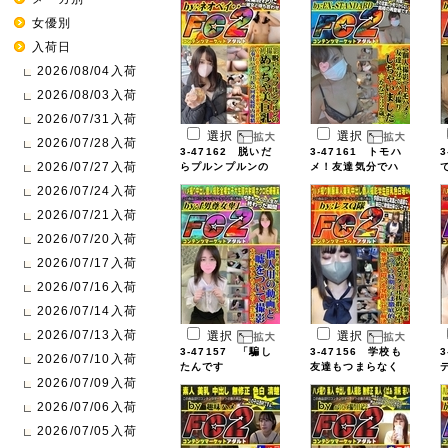
女優別
入荷日
2026/08/04入荷
2026/08/03入荷
2026/07/31入荷
選択
選択
2026/07/28入荷
3-47162 脱いだ
3-47161 トモハ
2026/07/27入荷
らプルンプルンの
メ！友達気分でハ
め ...
メ ...
愛
2026/07/24入荷
2026/07/21入荷
2026/07/20入荷
2026/07/17入荷
2026/07/16入荷
2026/07/14入荷
2026/07/13入荷
選択
選択
3-47157 「騙し
3-47156 学校も
2026/07/10入荷
たんです
友達もつまらなく
2026/07/09入荷
か・・・？ ...
て ...
の
2026/07/06入荷
2026/07/05入荷