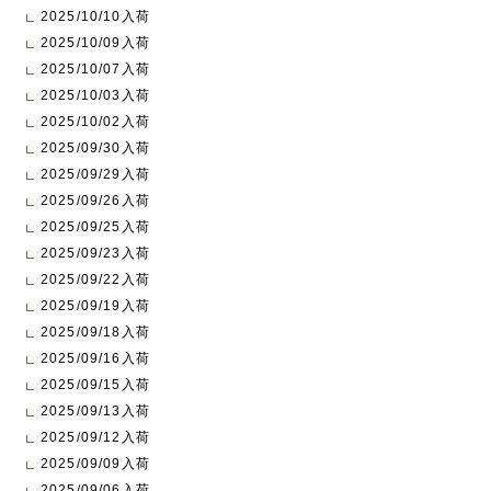
2025/10/10入荷
2025/10/09入荷
2025/10/07入荷
2025/10/03入荷
2025/10/02入荷
2025/09/30入荷
2025/09/29入荷
2025/09/26入荷
2025/09/25入荷
2025/09/23入荷
2025/09/22入荷
2025/09/19入荷
2025/09/18入荷
2025/09/16入荷
2025/09/15入荷
2025/09/13入荷
2025/09/12入荷
2025/09/09入荷
2025/09/06入荷