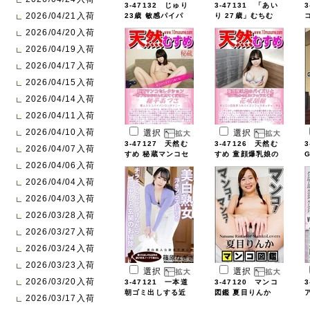
3-47132 じゅり
3-47131 「あい
2026/04/21入荷
23歳 敏感パイパ
り 27歳」むちむ
...
...
.
2026/04/20入荷
2026/04/19入荷
2026/04/17入荷
2026/04/15入荷
2026/04/14入荷
2026/04/11入荷
2026/04/10入荷
選択
選択
3-47127 天然む
3-47126 天然む
3
2026/04/07入荷
すめ 秘蔵マンコセ
すめ 童顔爆乳娘の
G
2026/04/06入荷
...
...
2026/04/04入荷
2026/04/03入荷
2026/03/28入荷
2026/03/27入荷
2026/03/24入荷
2026/03/23入荷
選択
選択
2026/03/20入荷
3-47121 一本道
3-47120 マンコ
朝ゴミ出しする近
図鑑 夏目りんか
2026/03/17入荷
...
.