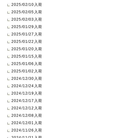
2025/02/10入荷
2025/02/05入荷
2025/02/03入荷
2025/01/29入荷
2025/01/27入荷
2025/01/22入荷
2025/01/20入荷
2025/01/15入荷
2025/01/06入荷
2025/01/02入荷
2024/12/30入荷
2024/12/24入荷
2024/12/19入荷
2024/12/17入荷
2024/12/12入荷
2024/12/08入荷
2024/12/01入荷
2024/11/26入荷
2024/11/21入荷