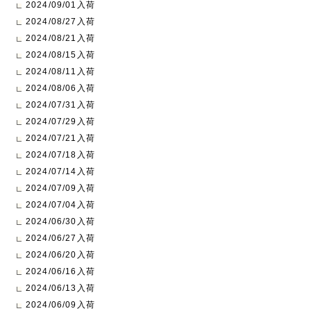
2024/09/01入荷
2024/08/27入荷
2024/08/21入荷
2024/08/15入荷
2024/08/11入荷
2024/08/06入荷
2024/07/31入荷
2024/07/29入荷
2024/07/21入荷
2024/07/18入荷
2024/07/14入荷
2024/07/09入荷
2024/07/04入荷
2024/06/30入荷
2024/06/27入荷
2024/06/20入荷
2024/06/16入荷
2024/06/13入荷
2024/06/09入荷