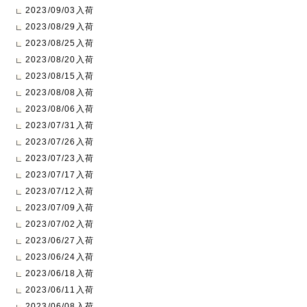
2023/09/03入荷
2023/08/29入荷
2023/08/25入荷
2023/08/20入荷
2023/08/15入荷
2023/08/08入荷
2023/08/06入荷
2023/07/31入荷
2023/07/26入荷
2023/07/23入荷
2023/07/17入荷
2023/07/12入荷
2023/07/09入荷
2023/07/02入荷
2023/06/27入荷
2023/06/24入荷
2023/06/18入荷
2023/06/11入荷
2023/06/08入荷