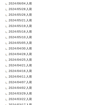
2024/06/04入荷
2024/05/28入荷
2024/05/26入荷
2024/05/21入荷
2024/05/19入荷
2024/05/16入荷
2024/05/10入荷
2024/05/05入荷
2024/04/30入荷
2024/04/28入荷
2024/04/25入荷
2024/04/21入荷
2024/04/16入荷
2024/04/11入荷
2024/04/07入荷
2024/04/02入荷
2024/03/29入荷
2024/03/22入荷
2024/03/17入荷