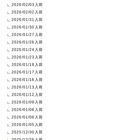
2026/02/03入荷
2026/02/02入荷
2026/01/31入荷
2026/01/30入荷
2026/01/27入荷
2026/01/26入荷
2026/01/24入荷
2026/01/23入荷
2026/01/19入荷
2026/01/17入荷
2026/01/16入荷
2026/01/13入荷
2026/01/12入荷
2026/01/09入荷
2026/01/08入荷
2026/01/06入荷
2026/01/05入荷
2025/12/30入荷
2025/12/29入荷