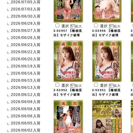
2026/07/05入荷
2026/07/03入荷
2026/06/30入荷
2026/06/29入荷
選択
選択
2026/06/27入荷
3-53957 【極秘流
3-53956 【極秘流
3
出】モザイク破壊
出】モザイク破壊
2026/06/26入荷
...
...
.
2026/06/23入荷
2026/06/22入荷
2026/06/20入荷
2026/06/19入荷
2026/06/16入荷
2026/06/15入荷
選択
選択
2026/06/13入荷
3-53952 【極秘流
3-53951 【極秘流
3
2026/06/12入荷
出】モザイク破壊
出】モザイク破壊
...
...
.
2026/06/09入荷
2026/06/08入荷
2026/06/06入荷
2026/06/05入荷
2026/06/02入荷