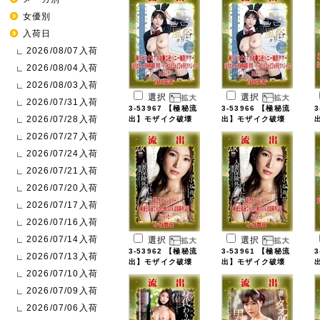
女優別
入荷日
2026/08/07入荷
2026/08/04入荷
2026/08/03入荷
選択
選択
2026/07/31入荷
3-53967 【極秘流
3-53966 【極秘流
3
2026/07/28入荷
出】モザイク破壊
出】モザイク破壊
...
...
.
2026/07/27入荷
2026/07/24入荷
2026/07/21入荷
2026/07/20入荷
2026/07/17入荷
2026/07/16入荷
2026/07/14入荷
選択
選択
3-53962 【極秘流
3-53961 【極秘流
3
2026/07/13入荷
出】モザイク破壊
出】モザイク破壊
2026/07/10入荷
...
...
.
2026/07/09入荷
2026/07/06入荷