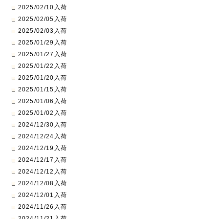
2025/02/10入荷
2025/02/05入荷
2025/02/03入荷
2025/01/29入荷
2025/01/27入荷
2025/01/22入荷
2025/01/20入荷
2025/01/15入荷
2025/01/06入荷
2025/01/02入荷
2024/12/30入荷
2024/12/24入荷
2024/12/19入荷
2024/12/17入荷
2024/12/12入荷
2024/12/08入荷
2024/12/01入荷
2024/11/26入荷
2024/11/21入荷