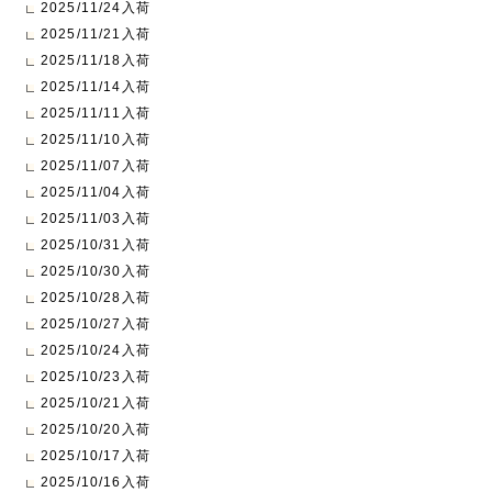
2025/11/24入荷
2025/11/21入荷
2025/11/18入荷
2025/11/14入荷
2025/11/11入荷
2025/11/10入荷
2025/11/07入荷
2025/11/04入荷
2025/11/03入荷
2025/10/31入荷
2025/10/30入荷
2025/10/28入荷
2025/10/27入荷
2025/10/24入荷
2025/10/23入荷
2025/10/21入荷
2025/10/20入荷
2025/10/17入荷
2025/10/16入荷