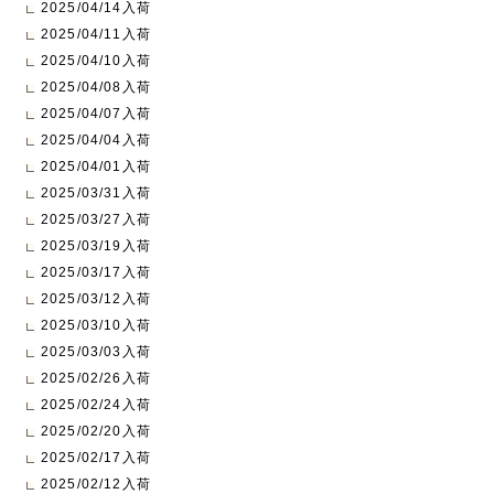
2025/04/14入荷
2025/04/11入荷
2025/04/10入荷
2025/04/08入荷
2025/04/07入荷
2025/04/04入荷
2025/04/01入荷
2025/03/31入荷
2025/03/27入荷
2025/03/19入荷
2025/03/17入荷
2025/03/12入荷
2025/03/10入荷
2025/03/03入荷
2025/02/26入荷
2025/02/24入荷
2025/02/20入荷
2025/02/17入荷
2025/02/12入荷