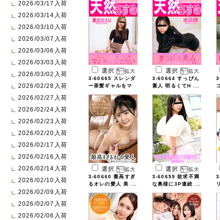
2026/03/17入荷
2026/03/14入荷
2026/03/10入荷
2026/03/07入荷
2026/03/06入荷
2026/03/03入荷
選択
選択
2026/03/02入荷
3-60665 スレンダ
3-60664 すっぴん
3
2026/02/28入荷
ー茶髪ギャルをマ
素人 明るくてH ...
...
2026/02/27入荷
2026/02/24入荷
2026/02/23入荷
2026/02/20入荷
2026/02/17入荷
2026/02/16入荷
2026/02/14入荷
選択
選択
3-60660 最高すぎ
3-60659 欲求不満
3
2026/02/10入荷
るオレの愛人 美 ...
な奥様に3P連続 ...
2026/02/09入荷
.
2026/02/07入荷
2026/02/06入荷