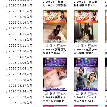
3-60680 【顔出
3-60679 【個人撮
3
2026/04/24入荷
し・Hカップ巨乳熟
影】感度抜群ドス
...
...
2026/04/21入荷
2026/04/20入荷
2026/04/19入荷
2026/04/17入荷
2026/04/15入荷
2026/04/14入荷
2026/04/11入荷
選択
選択
3-60675 清楚巨乳
3-60674 彼氏ブチ
3
2026/04/10入荷
限界まで攻めたピ
ギレ案件!自前の ...
2026/04/07入荷
...
.
2026/04/06入荷
2026/04/04入荷
2026/04/03入荷
2026/03/28入荷
2026/03/27入荷
2026/03/24入荷
選択
選択
2026/03/23入荷
3-60670 美熟女オ
3-60669 ごっくん
3
ナホール訪問販売
する人妻たち14 ...
2026/03/20入荷
...