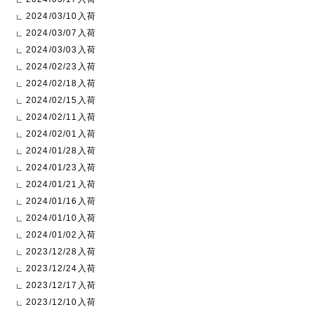
2024/03/10入荷
2024/03/07入荷
2024/03/03入荷
2024/02/23入荷
2024/02/18入荷
2024/02/15入荷
2024/02/11入荷
2024/02/01入荷
2024/01/28入荷
2024/01/23入荷
2024/01/21入荷
2024/01/16入荷
2024/01/10入荷
2024/01/02入荷
2023/12/28入荷
2023/12/24入荷
2023/12/17入荷
2023/12/10入荷