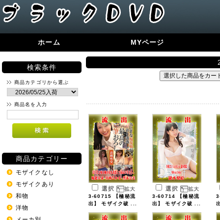
ホーム
MYページ
検索条件
商品カテゴリから選ぶ
商品名を入力
商品カテゴリー
モザイクなし
モザイクあり
選択
選択
和物
3-60715 【極秘流
3-60714 【極秘流
3
出】 モザイク破 ...
出】 モザイク破 ...
洋物
メーカ別