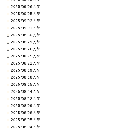
2025/09/06入荷
2025/09/05入荷
2025/09/02入荷
2025/09/01入荷
2025/08/30入荷
2025/08/29入荷
2025/08/26入荷
2025/08/25入荷
2025/08/22入荷
2025/08/19入荷
2025/08/18入荷
2025/08/15入荷
2025/08/14入荷
2025/08/12入荷
2025/08/09入荷
2025/08/08入荷
2025/08/05入荷
2025/08/04入荷