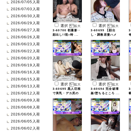
2026/07/05入荷
2026/07/03入荷
2026/06/30入荷
2026/06/29入荷
選択
選択
2026/06/27入荷
3-60700 初撮影・
3-60699 【顔出
3
顔出し!!現○時 ...
し・調教若妻ハメ
2026/06/26入荷
撮 ...
2026/06/23入荷
2026/06/22入荷
2026/06/20入荷
2026/06/19入荷
2026/06/16入荷
2026/06/15入荷
選択
選択
2026/06/13入荷
3-60695 黒人巨根
3-60694 完全破壊
3
2026/06/12入荷
で美乳・デカ尻の
姦!堕ちるところ ...
載
...
2026/06/09入荷
2026/06/08入荷
2026/06/06入荷
2026/06/05入荷
2026/06/02入荷