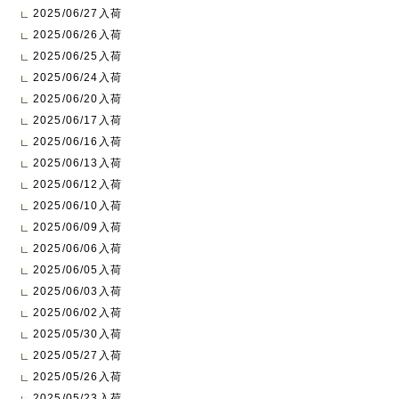
2025/06/27入荷
2025/06/26入荷
2025/06/25入荷
2025/06/24入荷
2025/06/20入荷
2025/06/17入荷
2025/06/16入荷
2025/06/13入荷
2025/06/12入荷
2025/06/10入荷
2025/06/09入荷
2025/06/06入荷
2025/06/05入荷
2025/06/03入荷
2025/06/02入荷
2025/05/30入荷
2025/05/27入荷
2025/05/26入荷
2025/05/23入荷