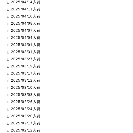
2025/04/14入荷
2025/04/11入荷
2025/04/10入荷
2025/04/08入荷
2025/04/07入荷
2025/04/04入荷
2025/04/01入荷
2025/03/31入荷
2025/03/27入荷
2025/03/19入荷
2025/03/17入荷
2025/03/12入荷
2025/03/10入荷
2025/03/03入荷
2025/02/26入荷
2025/02/24入荷
2025/02/20入荷
2025/02/17入荷
2025/02/12入荷