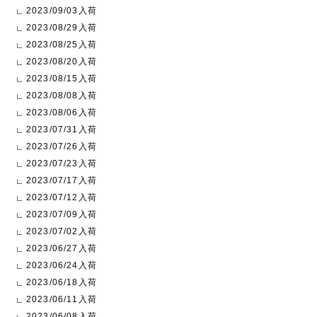
2023/09/03入荷
2023/08/29入荷
2023/08/25入荷
2023/08/20入荷
2023/08/15入荷
2023/08/08入荷
2023/08/06入荷
2023/07/31入荷
2023/07/26入荷
2023/07/23入荷
2023/07/17入荷
2023/07/12入荷
2023/07/09入荷
2023/07/02入荷
2023/06/27入荷
2023/06/24入荷
2023/06/18入荷
2023/06/11入荷
2023/06/08入荷