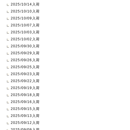
2025/10/14入荷
2025/10/10入荷
2025/10/09入荷
2025/10/07入荷
2025/10/03入荷
2025/10/02入荷
2025/09/30入荷
2025/09/29入荷
2025/09/26入荷
2025/09/25入荷
2025/09/23入荷
2025/09/22入荷
2025/09/19入荷
2025/09/18入荷
2025/09/16入荷
2025/09/15入荷
2025/09/13入荷
2025/09/12入荷
2025/09/09入荷