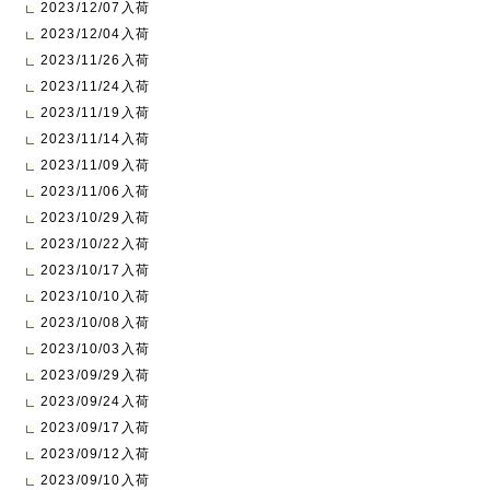
2023/12/07入荷
2023/12/04入荷
2023/11/26入荷
2023/11/24入荷
2023/11/19入荷
2023/11/14入荷
2023/11/09入荷
2023/11/06入荷
2023/10/29入荷
2023/10/22入荷
2023/10/17入荷
2023/10/10入荷
2023/10/08入荷
2023/10/03入荷
2023/09/29入荷
2023/09/24入荷
2023/09/17入荷
2023/09/12入荷
2023/09/10入荷