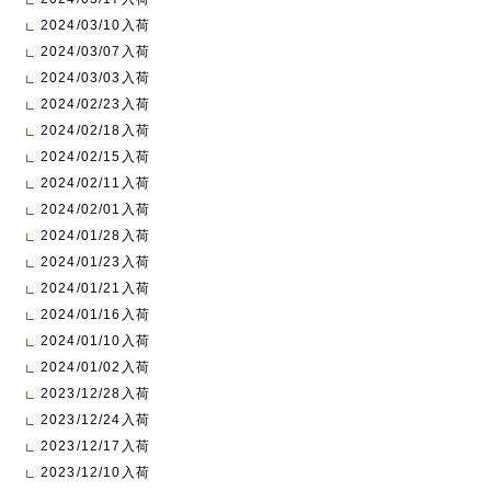
2024/03/10入荷
2024/03/07入荷
2024/03/03入荷
2024/02/23入荷
2024/02/18入荷
2024/02/15入荷
2024/02/11入荷
2024/02/01入荷
2024/01/28入荷
2024/01/23入荷
2024/01/21入荷
2024/01/16入荷
2024/01/10入荷
2024/01/02入荷
2023/12/28入荷
2023/12/24入荷
2023/12/17入荷
2023/12/10入荷