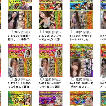
選択
選択
選択
3-47266 初撮影・
3-47265 スレンダ
3-47264 本物ダン
3-4
顔出し！大手旅行
ーでおっぱいの形
サーがSEXした ...
い/未
...
...
選択
選択
選択
3-47261 人生初め
3-47260 人生初め
3-47259 18歳天使
3-4
ての中出しを覆面
ての中出しを覆面
*系美小女なる ...
丼・
...
...