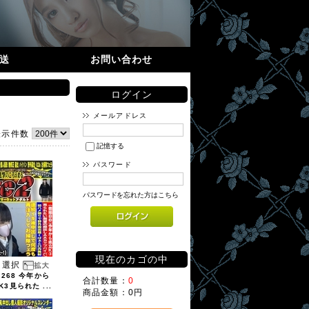
送
お問い合わせ
ログイン
メールアドレス
表示件数
記憶する
パスワード
パスワードを忘れた方はこちら
現在のカゴの中
選択
7268 今年から
合計数量：
0
K3見られた ...
商品金額：
0円