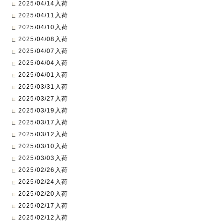
2025/04/14入荷
2025/04/11入荷
2025/04/10入荷
2025/04/08入荷
2025/04/07入荷
2025/04/04入荷
2025/04/01入荷
2025/03/31入荷
2025/03/27入荷
2025/03/19入荷
2025/03/17入荷
2025/03/12入荷
2025/03/10入荷
2025/03/03入荷
2025/02/26入荷
2025/02/24入荷
2025/02/20入荷
2025/02/17入荷
2025/02/12入荷