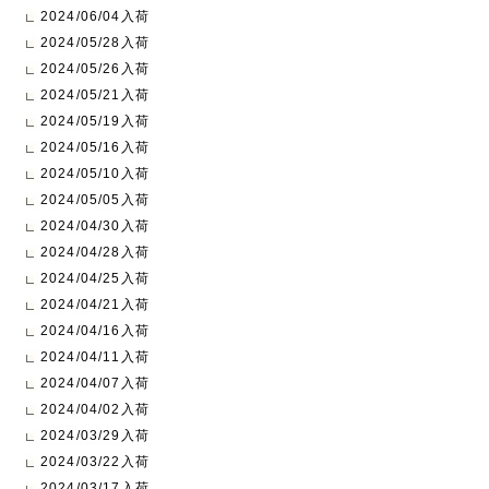
2024/06/04入荷
2024/05/28入荷
2024/05/26入荷
2024/05/21入荷
2024/05/19入荷
2024/05/16入荷
2024/05/10入荷
2024/05/05入荷
2024/04/30入荷
2024/04/28入荷
2024/04/25入荷
2024/04/21入荷
2024/04/16入荷
2024/04/11入荷
2024/04/07入荷
2024/04/02入荷
2024/03/29入荷
2024/03/22入荷
2024/03/17入荷