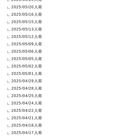
2025/05/20入荷
2025/05/16入荷
2025/05/15入荷
2025/05/13入荷
2025/05/12入荷
2025/05/09入荷
2025/05/06入荷
2025/05/05入荷
2025/05/02入荷
2025/05/01入荷
2025/04/29入荷
2025/04/28入荷
2025/04/25入荷
2025/04/24入荷
2025/04/22入荷
2025/04/21入荷
2025/04/18入荷
2025/04/17入荷