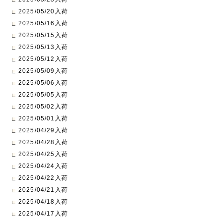
2025/05/20入荷
2025/05/16入荷
2025/05/15入荷
2025/05/13入荷
2025/05/12入荷
2025/05/09入荷
2025/05/06入荷
2025/05/05入荷
2025/05/02入荷
2025/05/01入荷
2025/04/29入荷
2025/04/28入荷
2025/04/25入荷
2025/04/24入荷
2025/04/22入荷
2025/04/21入荷
2025/04/18入荷
2025/04/17入荷