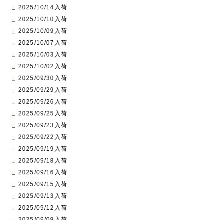
2025/10/14入荷
2025/10/10入荷
2025/10/09入荷
2025/10/07入荷
2025/10/03入荷
2025/10/02入荷
2025/09/30入荷
2025/09/29入荷
2025/09/26入荷
2025/09/25入荷
2025/09/23入荷
2025/09/22入荷
2025/09/19入荷
2025/09/18入荷
2025/09/16入荷
2025/09/15入荷
2025/09/13入荷
2025/09/12入荷
2025/09/09入荷