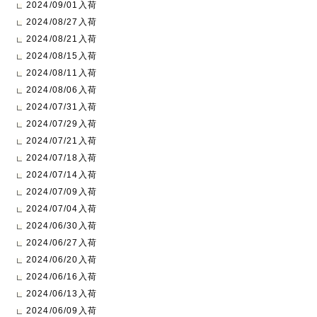
2024/09/01入荷
2024/08/27入荷
2024/08/21入荷
2024/08/15入荷
2024/08/11入荷
2024/08/06入荷
2024/07/31入荷
2024/07/29入荷
2024/07/21入荷
2024/07/18入荷
2024/07/14入荷
2024/07/09入荷
2024/07/04入荷
2024/06/30入荷
2024/06/27入荷
2024/06/20入荷
2024/06/16入荷
2024/06/13入荷
2024/06/09入荷