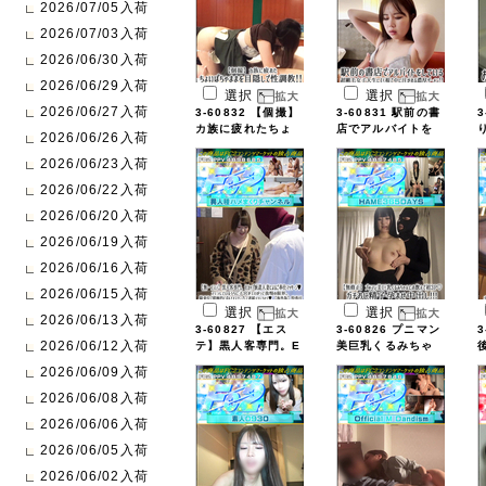
2026/07/05入荷
2026/07/03入荷
2026/06/30入荷
2026/06/29入荷
選択
選択
2026/06/27入荷
3-60832 【個撮】
3-60831 駅前の書
3
カ族に疲れたちょ
店でアルバイトを
2026/06/26入荷
...
...
.
2026/06/23入荷
2026/06/22入荷
2026/06/20入荷
2026/06/19入荷
2026/06/16入荷
2026/06/15入荷
選択
選択
2026/06/13入荷
3-60827 【エス
3-60826 プニマン
3
2026/06/12入荷
テ】黒人客専門。E
美巨乳くるみちゃ
...
...
.
2026/06/09入荷
2026/06/08入荷
2026/06/06入荷
2026/06/05入荷
2026/06/02入荷