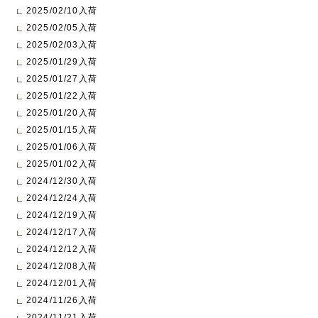
2025/02/10入荷
2025/02/05入荷
2025/02/03入荷
2025/01/29入荷
2025/01/27入荷
2025/01/22入荷
2025/01/20入荷
2025/01/15入荷
2025/01/06入荷
2025/01/02入荷
2024/12/30入荷
2024/12/24入荷
2024/12/19入荷
2024/12/17入荷
2024/12/12入荷
2024/12/08入荷
2024/12/01入荷
2024/11/26入荷
2024/11/21入荷