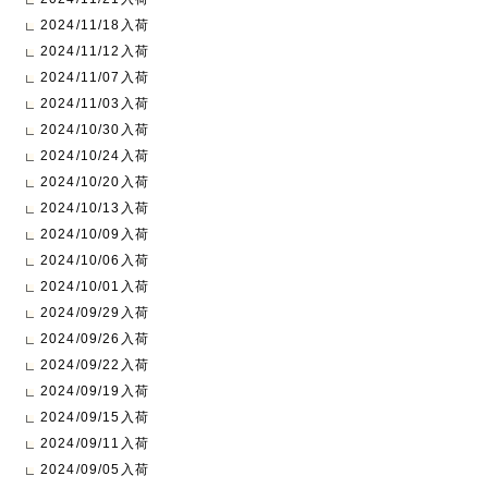
2024/11/18入荷
2024/11/12入荷
2024/11/07入荷
2024/11/03入荷
2024/10/30入荷
2024/10/24入荷
2024/10/20入荷
2024/10/13入荷
2024/10/09入荷
2024/10/06入荷
2024/10/01入荷
2024/09/29入荷
2024/09/26入荷
2024/09/22入荷
2024/09/19入荷
2024/09/15入荷
2024/09/11入荷
2024/09/05入荷