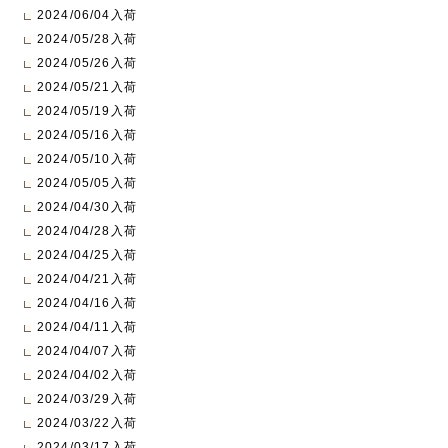
2024/06/04入荷
2024/05/28入荷
2024/05/26入荷
2024/05/21入荷
2024/05/19入荷
2024/05/16入荷
2024/05/10入荷
2024/05/05入荷
2024/04/30入荷
2024/04/28入荷
2024/04/25入荷
2024/04/21入荷
2024/04/16入荷
2024/04/11入荷
2024/04/07入荷
2024/04/02入荷
2024/03/29入荷
2024/03/22入荷
2024/03/17入荷