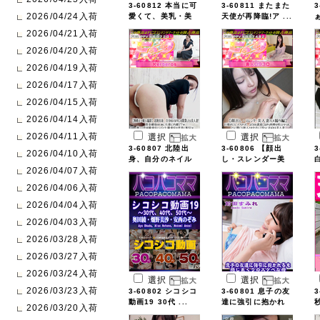
3-60812 本当に可
3-60811 またまた
3
2026/04/24入荷
愛くて、美乳・美
天使が再降臨!ア ...
...
い
2026/04/21入荷
2026/04/20入荷
2026/04/19入荷
2026/04/17入荷
2026/04/15入荷
2026/04/14入荷
2026/04/11入荷
選択
選択
3-60807 北陸出
3-60806 【顔出
3
2026/04/10入荷
身、自分のネイル
し・スレンダー美
2026/04/07入荷
サ ...
人 ...
2026/04/06入荷
2026/04/04入荷
2026/04/03入荷
2026/03/28入荷
2026/03/27入荷
2026/03/24入荷
選択
選択
2026/03/23入荷
3-60802 シコシコ
3-60801 息子の友
3
動画19 30代 ...
達に強引に抱かれ
2026/03/20入荷
...
.