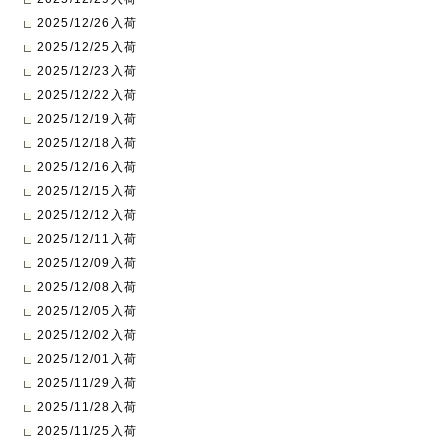
2025/12/26入荷
2025/12/25入荷
2025/12/23入荷
2025/12/22入荷
2025/12/19入荷
2025/12/18入荷
2025/12/16入荷
2025/12/15入荷
2025/12/12入荷
2025/12/11入荷
2025/12/09入荷
2025/12/08入荷
2025/12/05入荷
2025/12/02入荷
2025/12/01入荷
2025/11/29入荷
2025/11/28入荷
2025/11/25入荷