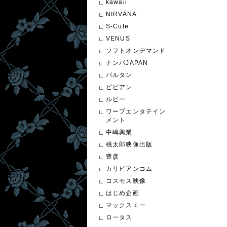
kawaii
NIRVANA
S-Cute
VENUS
ソフトオンデマンド
ナンパJAPAN
バルタン
ビビアン
ルビー
ワープエンタテイン
メント
中嶋興業
桃太郎映像出版
豊彦
カリビアンコム
コスモス映像
はじめ企画
マックスエー
ロータス