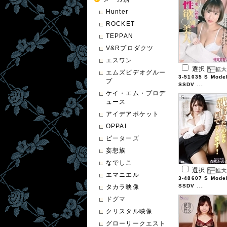
Hunter
ROCKET
TEPPAN
V&Rプロダクツ
エスワン
選択
エムズビデオグルー
3-51035 S Mode
プ
SSDV ...
ケイ・エム・プロデ
ュース
アイデアポケット
OPPAI
ピーターズ
妄想族
なでしこ
選択
エマニエル
3-48607 S Mode
SSDV ...
タカラ映像
ドグマ
クリスタル映像
グローリークエスト