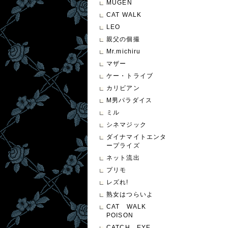
MUGEN
CAT WALK
LEO
親父の個撮
Mr.michiru
マザー
ケー・トライブ
カリビアン
M男パラダイス
ミル
シネマジック
ダイナマイトエンタ
ープライズ
ネット流出
プリモ
レズれ!
熟女はつらいよ
CAT WALK
POISON
CATCH EYE