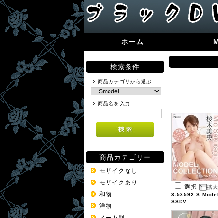
ホーム
検索条件
商品カテゴリから選ぶ
商品名を入力
商品カテゴリー
モザイクなし
モザイクあり
選択
和物
3-53592 S Mode
SSDV ...
洋物
メーカ別