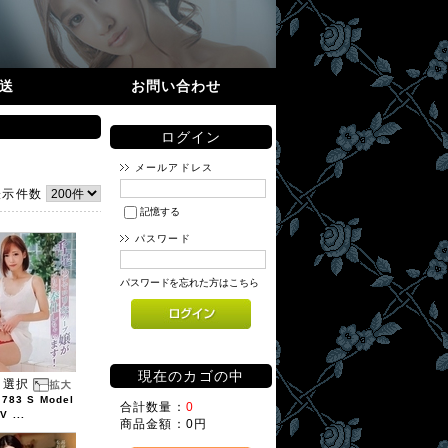
送
お問い合わせ
ログイン
メールアドレス
表示件数
記憶する
パスワード
パスワードを忘れた方はこちら
現在のカゴの中
選択
1783 S Model
合計数量：
0
V ...
商品金額：
0円