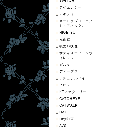
SWITCH
アイエナジー
アキノリ
オーロラプロジェク
ト・アネックス
HIGE-BU
光夜蝶
桃太郎映像
サディスティックヴ
ィレッジ
ダスッ!
ディープス
ナチュラルハイ
ヒビノ
KTファクトリー
CATCHEYE
CATWALK
U&K
Hey動画
AVS