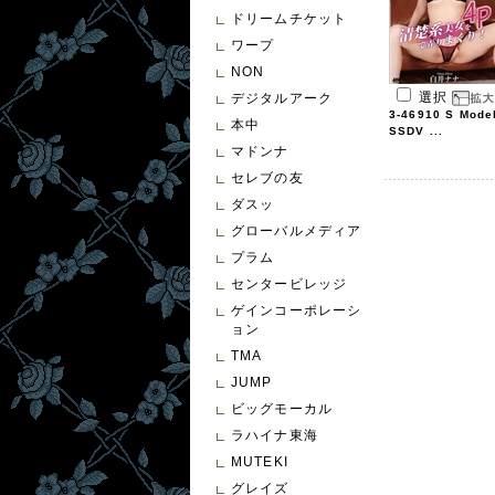
ドリームチケット
ワープ
NON
選択
デジタルアーク
3-46910 S Mode
本中
SSDV ...
マドンナ
セレブの友
ダスッ
グローバルメディア
プラム
センタービレッジ
ゲインコーポレーシ
ョン
TMA
JUMP
ビッグモーカル
ラハイナ東海
MUTEKI
グレイズ