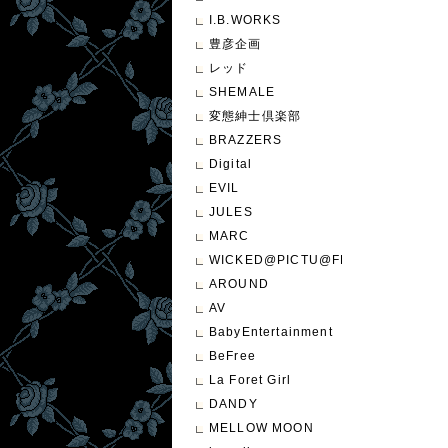
I.B.WORKS
豊彦企画
レッド
SHEMALE
変態紳士倶楽部
BRAZZERS
Digital
EVIL
JULES
MARC
WICKED@PICTU@FEATURE
AROUND
AV
BabyEntertainment
BeFree
La Foret Girl
DANDY
MELLOW MOON