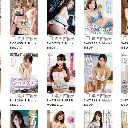
選択
選択
選択
l
3-50495 S Model
3-49729 S Model
3-49522 S Model
3-4
SSDV ...
SSDV ...
SSDV ...
SSD
選択
選択
選択
l
3-48289 S Model
3-47538 SUPER
3-47432 S Model
3-4
SSDV ...
MODEL ...
SSDV ...
SSD