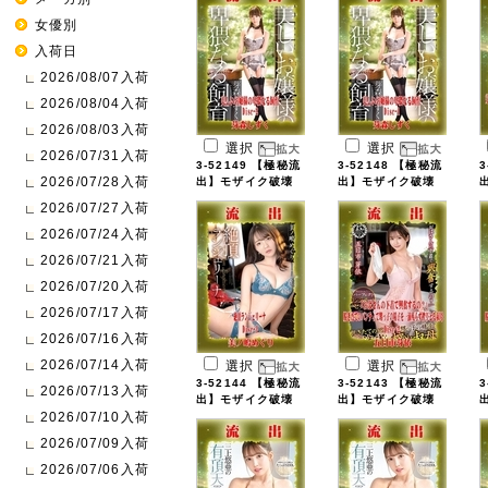
女優別
入荷日
2026/08/07入荷
2026/08/04入荷
2026/08/03入荷
選択
選択
2026/07/31入荷
3-52149 【極秘流
3-52148 【極秘流
3
2026/07/28入荷
出】モザイク破壊
出】モザイク破壊
...
...
.
2026/07/27入荷
2026/07/24入荷
2026/07/21入荷
2026/07/20入荷
2026/07/17入荷
2026/07/16入荷
2026/07/14入荷
選択
選択
3-52144 【極秘流
3-52143 【極秘流
3
2026/07/13入荷
出】モザイク破壊
出】モザイク破壊
2026/07/10入荷
...
...
.
2026/07/09入荷
2026/07/06入荷