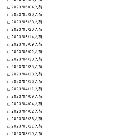
2023/06/04入荷
2023/05/30入荷
2023/05/28入荷
2023/05/20入荷
2023/05/14入荷
2023/05/09入荷
2023/05/02入荷
2023/04/30入荷
2023/04/25入荷
2023/04/23入荷
2023/04/16入荷
2023/04/11入荷
2023/04/09入荷
2023/04/04入荷
2023/04/02入荷
2023/03/26入荷
2023/03/21入荷
2023/03/19入荷