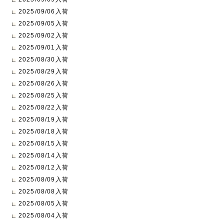
2025/09/06入荷
2025/09/05入荷
2025/09/02入荷
2025/09/01入荷
2025/08/30入荷
2025/08/29入荷
2025/08/26入荷
2025/08/25入荷
2025/08/22入荷
2025/08/19入荷
2025/08/18入荷
2025/08/15入荷
2025/08/14入荷
2025/08/12入荷
2025/08/09入荷
2025/08/08入荷
2025/08/05入荷
2025/08/04入荷