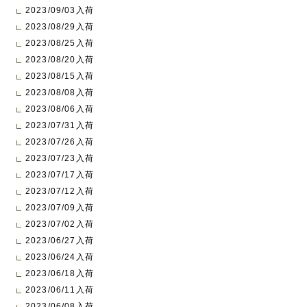
2023/09/03入荷
2023/08/29入荷
2023/08/25入荷
2023/08/20入荷
2023/08/15入荷
2023/08/08入荷
2023/08/06入荷
2023/07/31入荷
2023/07/26入荷
2023/07/23入荷
2023/07/17入荷
2023/07/12入荷
2023/07/09入荷
2023/07/02入荷
2023/06/27入荷
2023/06/24入荷
2023/06/18入荷
2023/06/11入荷
2023/06/08入荷