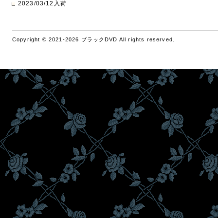
2023/03/12入荷
Copyright © 2021-2026 ブラックDVD All rights reserved.