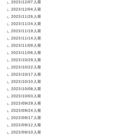
2023/12/07入荷
2023/12/04入荷
2023/11/26入荷
2023/11/24入荷
2023/11/19入荷
2023/11/14入荷
2023/11/09入荷
2023/11/06入荷
2023/10/29入荷
2023/10/22入荷
2023/10/17入荷
2023/10/10入荷
2023/10/08入荷
2023/10/03入荷
2023/09/29入荷
2023/09/24入荷
2023/09/17入荷
2023/09/12入荷
2023/09/10入荷