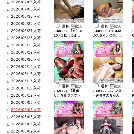
2026/07/05入荷
2026/07/03入荷
2026/06/30入荷
2026/06/29入荷
選択
選択
2026/06/27入荷
3-60966 【初】や
3-60965 モデル級
3
ばいコ見つけまし
のスタイルのOL ...
2026/06/26入荷
...
2026/06/23入荷
2026/06/22入荷
2026/06/20入荷
2026/06/19入荷
2026/06/16入荷
2026/06/15入荷
選択
選択
2026/06/13入荷
3-60961 【顔出
3-60960 スレンダ
3
2026/06/12入荷
し】赤みブラウン
ー身長孝女ちゃん
黒 ...
...
2026/06/09入荷
2026/06/08入荷
2026/06/06入荷
2026/06/05入荷
2026/06/02入荷