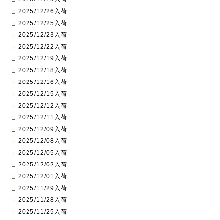
2025/12/26入荷
2025/12/25入荷
2025/12/23入荷
2025/12/22入荷
2025/12/19入荷
2025/12/18入荷
2025/12/16入荷
2025/12/15入荷
2025/12/12入荷
2025/12/11入荷
2025/12/09入荷
2025/12/08入荷
2025/12/05入荷
2025/12/02入荷
2025/12/01入荷
2025/11/29入荷
2025/11/28入荷
2025/11/25入荷