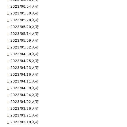
2023/06/04入荷
2023/05/30入荷
2023/05/28入荷
2023/05/20入荷
2023/05/14入荷
2023/05/09入荷
2023/05/02入荷
2023/04/30入荷
2023/04/25入荷
2023/04/23入荷
2023/04/16入荷
2023/04/11入荷
2023/04/09入荷
2023/04/04入荷
2023/04/02入荷
2023/03/26入荷
2023/03/21入荷
2023/03/19入荷