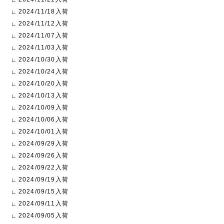
2024/11/18入荷
2024/11/12入荷
2024/11/07入荷
2024/11/03入荷
2024/10/30入荷
2024/10/24入荷
2024/10/20入荷
2024/10/13入荷
2024/10/09入荷
2024/10/06入荷
2024/10/01入荷
2024/09/29入荷
2024/09/26入荷
2024/09/22入荷
2024/09/19入荷
2024/09/15入荷
2024/09/11入荷
2024/09/05入荷