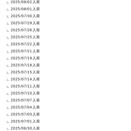
2025/08/02入荷
2025/08/01入荷
2025/07/30入荷
2025/07/29入荷
2025/07/26入荷
2025/07/25入荷
2025/07/22入荷
2025/07/21入荷
2025/07/19入荷
2025/07/18入荷
2025/07/15入荷
2025/07/14入荷
2025/07/11入荷
2025/07/10入荷
2025/07/07入荷
2025/07/04入荷
2025/07/03入荷
2025/07/01入荷
2025/06/30入荷