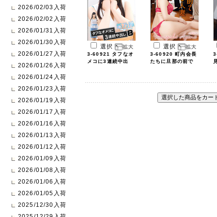
2026/02/03入荷
2026/02/02入荷
2026/01/31入荷
2026/01/30入荷
選択
選択
2026/01/27入荷
3-60921 タフなオ
3-60920 町内会長
3
メコに3連続中出
たちに旦那の前で
2026/01/26入荷
...
...
.
2026/01/24入荷
2026/01/23入荷
2026/01/19入荷
2026/01/17入荷
2026/01/16入荷
2026/01/13入荷
2026/01/12入荷
2026/01/09入荷
2026/01/08入荷
2026/01/06入荷
2026/01/05入荷
2025/12/30入荷
2025/12/29入荷