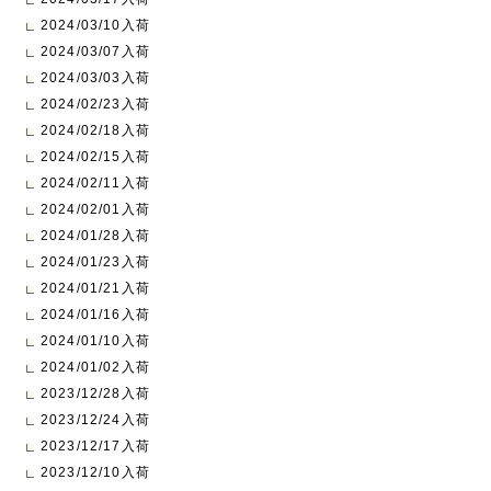
2024/03/10入荷
2024/03/07入荷
2024/03/03入荷
2024/02/23入荷
2024/02/18入荷
2024/02/15入荷
2024/02/11入荷
2024/02/01入荷
2024/01/28入荷
2024/01/23入荷
2024/01/21入荷
2024/01/16入荷
2024/01/10入荷
2024/01/02入荷
2023/12/28入荷
2023/12/24入荷
2023/12/17入荷
2023/12/10入荷