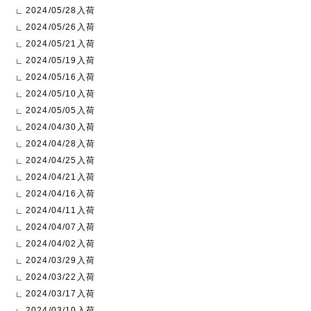
2024/05/28入荷
2024/05/26入荷
2024/05/21入荷
2024/05/19入荷
2024/05/16入荷
2024/05/10入荷
2024/05/05入荷
2024/04/30入荷
2024/04/28入荷
2024/04/25入荷
2024/04/21入荷
2024/04/16入荷
2024/04/11入荷
2024/04/07入荷
2024/04/02入荷
2024/03/29入荷
2024/03/22入荷
2024/03/17入荷
2024/03/10入荷