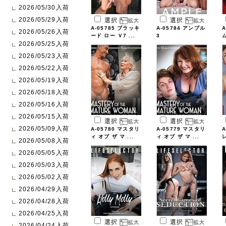
2026/05/30入荷
2026/05/29入荷
選択
選択
A-05785 ブラッキ
A-05784 アンプル
2026/05/26入荷
ード ロー Ｖ7 ...
3
2026/05/25入荷
2026/05/23入荷
2026/05/22入荷
2026/05/19入荷
2026/05/18入荷
2026/05/16入荷
2026/05/15入荷
選択
選択
2026/05/09入荷
A-05780 マスタリ
A-05779 マスタリ
A
ィ オブ ザ マ ...
ィ オブ ザ マ ...
レ
2026/05/08入荷
2026/05/05入荷
2026/05/03入荷
2026/05/02入荷
2026/04/29入荷
2026/04/28入荷
2026/04/25入荷
選択
選択
2026/04/24入荷