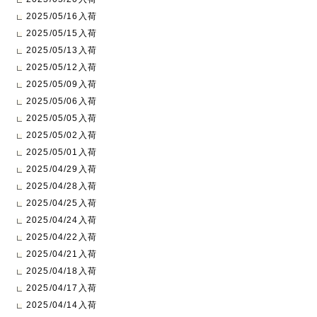
2025/05/16入荷
2025/05/15入荷
2025/05/13入荷
2025/05/12入荷
2025/05/09入荷
2025/05/06入荷
2025/05/05入荷
2025/05/02入荷
2025/05/01入荷
2025/04/29入荷
2025/04/28入荷
2025/04/25入荷
2025/04/24入荷
2025/04/22入荷
2025/04/21入荷
2025/04/18入荷
2025/04/17入荷
2025/04/14入荷