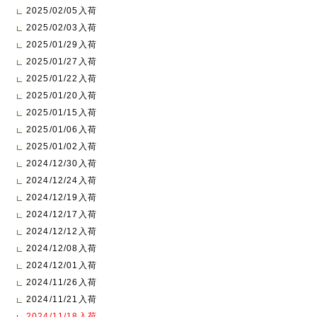
2025/02/05入荷
2025/02/03入荷
2025/01/29入荷
2025/01/27入荷
2025/01/22入荷
2025/01/20入荷
2025/01/15入荷
2025/01/06入荷
2025/01/02入荷
2024/12/30入荷
2024/12/24入荷
2024/12/19入荷
2024/12/17入荷
2024/12/12入荷
2024/12/08入荷
2024/12/01入荷
2024/11/26入荷
2024/11/21入荷
2024/11/18入荷