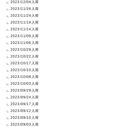
2023/12/04入荷
2023/11/26入荷
2023/11/24入荷
2023/11/19入荷
2023/11/14入荷
2023/11/09入荷
2023/11/06入荷
2023/10/29入荷
2023/10/22入荷
2023/10/17入荷
2023/10/10入荷
2023/10/08入荷
2023/10/03入荷
2023/09/29入荷
2023/09/24入荷
2023/09/17入荷
2023/09/12入荷
2023/09/10入荷
2023/09/03入荷