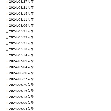
2024/08/27入荷
2024/08/21入荷
2024/08/15入荷
2024/08/11入荷
2024/08/06入荷
2024/07/31入荷
2024/07/29入荷
2024/07/21入荷
2024/07/18入荷
2024/07/14入荷
2024/07/09入荷
2024/07/04入荷
2024/06/30入荷
2024/06/27入荷
2024/06/20入荷
2024/06/16入荷
2024/06/13入荷
2024/06/09入荷
2024/06/04入荷