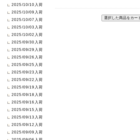
2025/10/10入荷
2025/10/09入荷
2025/10/07入荷
2025/10/03入荷
2025/10/02入荷
2025/09/30入荷
2025/09/29入荷
2025/09/26入荷
2025/09/25入荷
2025/09/23入荷
2025/09/22入荷
2025/09/19入荷
2025/09/18入荷
2025/09/16入荷
2025/09/15入荷
2025/09/13入荷
2025/09/12入荷
2025/09/09入荷
2025/09/06入荷