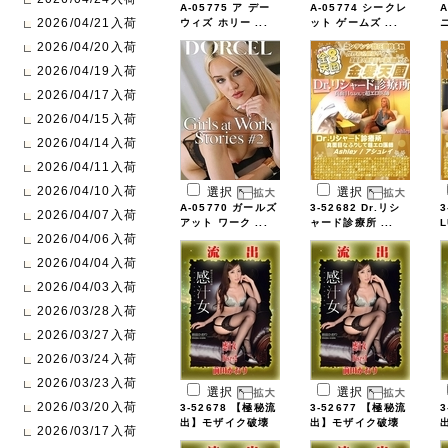
A-05775 ア デー
A-05774 シークレ
A
2026/04/21入荷
ウィズ ホリー ...
ット ゲームズ ...
ニ
2026/04/20入荷
2026/04/19入荷
2026/04/17入荷
2026/04/15入荷
2026/04/14入荷
2026/04/11入荷
2026/04/10入荷
選択
選択
A-05770 ガールズ
3-52682 Dr.リシ
3
2026/04/07入荷
アット ワーク ...
ャード診療所 ...
L
2026/04/06入荷
.
2026/04/04入荷
2026/04/03入荷
2026/03/28入荷
2026/03/27入荷
2026/03/24入荷
2026/03/23入荷
選択
選択
2026/03/20入荷
3-52678 【極秘流
3-52677 【極秘流
3
出】モザイク破壊
出】モザイク破壊
2026/03/17入荷
...
...
.