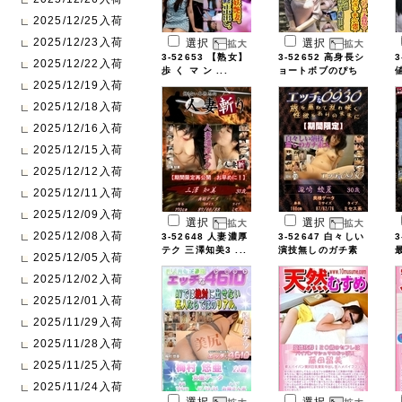
2025/12/25入荷
2025/12/23入荷
選択
選択
3-52653 【熟女】
3-52652 高身長シ
3
2025/12/22入荷
歩 く マ ン ...
ョートボブのぴち
値
2025/12/19入荷
...
2025/12/18入荷
2025/12/16入荷
2025/12/15入荷
2025/12/12入荷
2025/12/11入荷
2025/12/09入荷
選択
選択
2025/12/08入荷
3-52648 人妻濃厚
3-52647 白々しい
3
テク 三澤知美3 ...
演技無しのガチ素
2025/12/05入荷
...
.
2025/12/02入荷
2025/12/01入荷
2025/11/29入荷
2025/11/28入荷
2025/11/25入荷
2025/11/24入荷
選択
選択