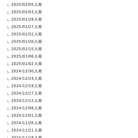
2025/02/05入荷
2025/02/03入荷
2025/01/29入荷
2025/01/27入荷
2025/01/22入荷
2025/01/20入荷
2025/01/15入荷
2025/01/06入荷
2025/01/02入荷
2024/12/30入荷
2024/12/24入荷
2024/12/19入荷
2024/12/17入荷
2024/12/12入荷
2024/12/08入荷
2024/12/01入荷
2024/11/26入荷
2024/11/21入荷
2024/11/18入荷