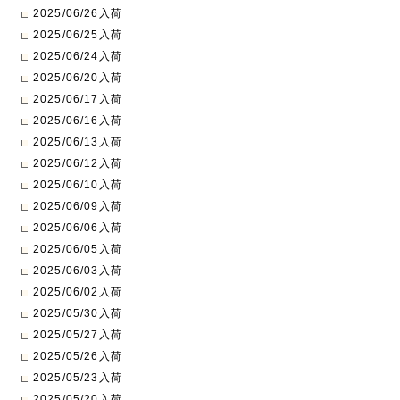
2025/06/26入荷
2025/06/25入荷
2025/06/24入荷
2025/06/20入荷
2025/06/17入荷
2025/06/16入荷
2025/06/13入荷
2025/06/12入荷
2025/06/10入荷
2025/06/09入荷
2025/06/06入荷
2025/06/05入荷
2025/06/03入荷
2025/06/02入荷
2025/05/30入荷
2025/05/27入荷
2025/05/26入荷
2025/05/23入荷
2025/05/20入荷