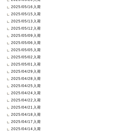
2025/05/16入荷
2025/05/15入荷
2025/05/13入荷
2025/05/12入荷
2025/05/09入荷
2025/05/06入荷
2025/05/05入荷
2025/05/02入荷
2025/05/01入荷
2025/04/29入荷
2025/04/28入荷
2025/04/25入荷
2025/04/24入荷
2025/04/22入荷
2025/04/21入荷
2025/04/18入荷
2025/04/17入荷
2025/04/14入荷