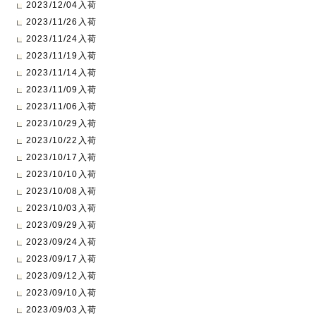
2023/12/04入荷
2023/11/26入荷
2023/11/24入荷
2023/11/19入荷
2023/11/14入荷
2023/11/09入荷
2023/11/06入荷
2023/10/29入荷
2023/10/22入荷
2023/10/17入荷
2023/10/10入荷
2023/10/08入荷
2023/10/03入荷
2023/09/29入荷
2023/09/24入荷
2023/09/17入荷
2023/09/12入荷
2023/09/10入荷
2023/09/03入荷