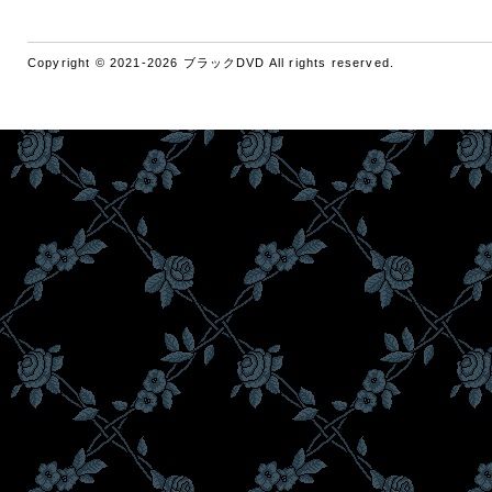
Copyright © 2021-2026 ブラックDVD All rights reserved.