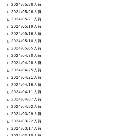
2024/05/28入荷
2024/05/26入荷
2024/05/21入荷
2024/05/19入荷
2024/05/16入荷
2024/05/10入荷
2024/05/05入荷
2024/04/30入荷
2024/04/28入荷
2024/04/25入荷
2024/04/21入荷
2024/04/16入荷
2024/04/11入荷
2024/04/07入荷
2024/04/02入荷
2024/03/29入荷
2024/03/22入荷
2024/03/17入荷
2024/03/10入荷