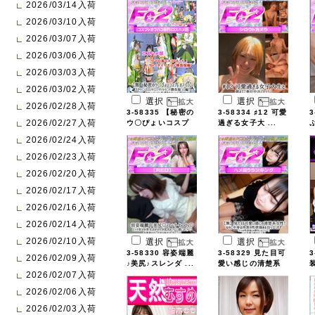
2026/03/14入荷
2026/03/10入荷
2026/03/07入荷
2026/03/06入荷
2026/03/03入荷
2026/03/02入荷
選択
選択
2026/02/28入荷
3-58335 【秘密の
3-58334 ♯12 可愛
3
2026/02/27入荷
ウ〇ぴょいコスプ
過ぎる女子大 ...
...
.
2026/02/24入荷
2026/02/23入荷
2026/02/20入荷
2026/02/17入荷
2026/02/16入荷
2026/02/14入荷
2026/02/10入荷
選択
選択
3-58330 容姿端麗
3-58329 見た目可
3
2026/02/09入荷
♪美尻♪スレンダ ...
愛い感じの清楚系
2026/02/07入荷
...
.
2026/02/06入荷
2026/02/03入荷