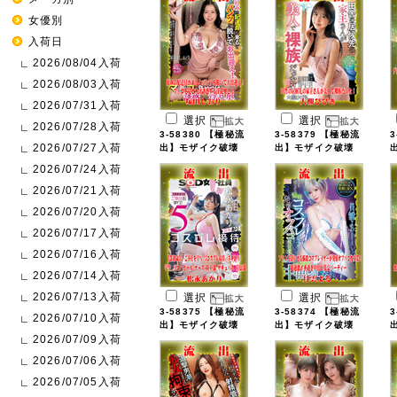
女優別
入荷日
2026/08/04入荷
2026/08/03入荷
2026/07/31入荷
選択
選択
2026/07/28入荷
3-58380 【極秘流
3-58379 【極秘流
3
2026/07/27入荷
出】モザイク破壊
出】モザイク破壊
...
...
.
2026/07/24入荷
2026/07/21入荷
2026/07/20入荷
2026/07/17入荷
2026/07/16入荷
2026/07/14入荷
2026/07/13入荷
選択
選択
3-58375 【極秘流
3-58374 【極秘流
3
2026/07/10入荷
出】モザイク破壊
出】モザイク破壊
2026/07/09入荷
...
...
.
2026/07/06入荷
2026/07/05入荷