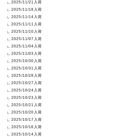
2025/11/21入荷
2025/11/18入荷
2025/11/14入荷
2025/11/11入荷
2025/11/10入荷
2025/11/07入荷
2025/11/04入荷
2025/11/03入荷
2025/10/30入荷
2025/10/31入荷
2025/10/28入荷
2025/10/27入荷
2025/10/24入荷
2025/10/23入荷
2025/10/21入荷
2025/10/20入荷
2025/10/17入荷
2025/10/16入荷
2025/10/14入荷