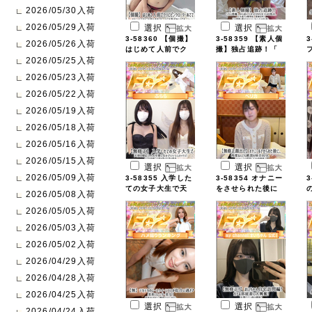
2026/05/30入荷
2026/05/29入荷
選択
選択
3-58360 【個撮】
3-58359 【素人個
3
2026/05/26入荷
はじめて人前でク
撮】独占追跡！「
2026/05/25入荷
...
...
.
2026/05/23入荷
2026/05/22入荷
2026/05/19入荷
2026/05/18入荷
2026/05/16入荷
2026/05/15入荷
選択
選択
2026/05/09入荷
3-58355 入学した
3-58354 オナニー
3
ての女子大生で天
をさせられた後に
2026/05/08入荷
...
...
.
2026/05/05入荷
2026/05/03入荷
2026/05/02入荷
2026/04/29入荷
2026/04/28入荷
2026/04/25入荷
選択
選択
2026/04/24入荷