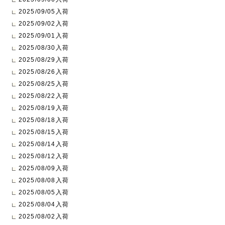
2025/09/05入荷
2025/09/02入荷
2025/09/01入荷
2025/08/30入荷
2025/08/29入荷
2025/08/26入荷
2025/08/25入荷
2025/08/22入荷
2025/08/19入荷
2025/08/18入荷
2025/08/15入荷
2025/08/14入荷
2025/08/12入荷
2025/08/09入荷
2025/08/08入荷
2025/08/05入荷
2025/08/04入荷
2025/08/02入荷