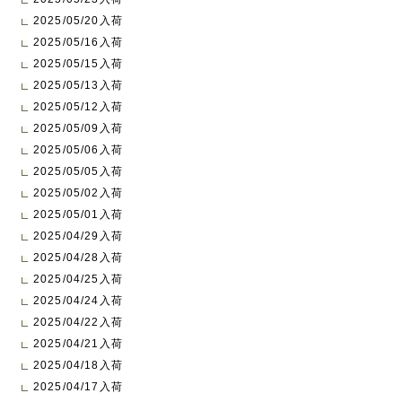
2025/05/20入荷
2025/05/16入荷
2025/05/15入荷
2025/05/13入荷
2025/05/12入荷
2025/05/09入荷
2025/05/06入荷
2025/05/05入荷
2025/05/02入荷
2025/05/01入荷
2025/04/29入荷
2025/04/28入荷
2025/04/25入荷
2025/04/24入荷
2025/04/22入荷
2025/04/21入荷
2025/04/18入荷
2025/04/17入荷