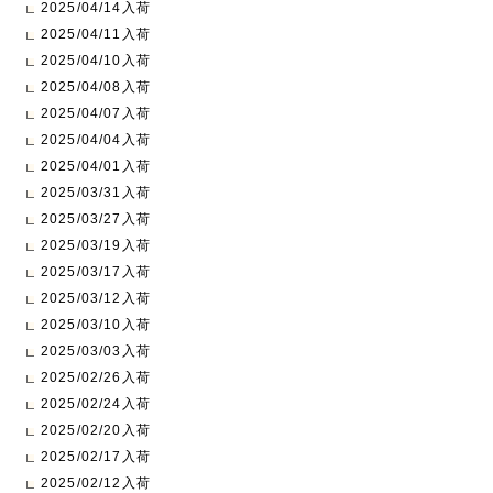
2025/04/14入荷
2025/04/11入荷
2025/04/10入荷
2025/04/08入荷
2025/04/07入荷
2025/04/04入荷
2025/04/01入荷
2025/03/31入荷
2025/03/27入荷
2025/03/19入荷
2025/03/17入荷
2025/03/12入荷
2025/03/10入荷
2025/03/03入荷
2025/02/26入荷
2025/02/24入荷
2025/02/20入荷
2025/02/17入荷
2025/02/12入荷