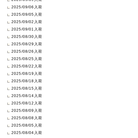
2025/09/06入荷
2025/09/05入荷
2025/09/02入荷
2025/09/01入荷
2025/08/30入荷
2025/08/29入荷
2025/08/26入荷
2025/08/25入荷
2025/08/22入荷
2025/08/19入荷
2025/08/18入荷
2025/08/15入荷
2025/08/14入荷
2025/08/12入荷
2025/08/09入荷
2025/08/08入荷
2025/08/05入荷
2025/08/04入荷