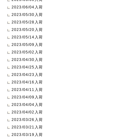
2023/06/04入荷
2023/05/30入荷
2023/05/28入荷
2023/05/20入荷
2023/05/14入荷
2023/05/09入荷
2023/05/02入荷
2023/04/30入荷
2023/04/25入荷
2023/04/23入荷
2023/04/16入荷
2023/04/11入荷
2023/04/09入荷
2023/04/04入荷
2023/04/02入荷
2023/03/26入荷
2023/03/21入荷
2023/03/19入荷