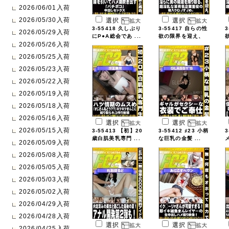
2026/06/01入荷
2026/05/30入荷
選択
選択
3-55418 久しぶり
3-55417 自らの性
3
2026/05/29入荷
にP●A総会であ ...
欲の限界を迎え、
2026/05/26入荷
...
.
2026/05/25入荷
2026/05/23入荷
2026/05/22入荷
2026/05/19入荷
2026/05/18入荷
2026/05/16入荷
選択
選択
2026/05/15入荷
3-55413 【初】20
3-55412 ♯23 小柄
3
歳白肌美乳専門 ...
な巨乳の金髪 ...
2026/05/09入荷
2026/05/08入荷
2026/05/05入荷
2026/05/03入荷
2026/05/02入荷
2026/04/29入荷
2026/04/28入荷
選択
選択
2026/04/25入荷