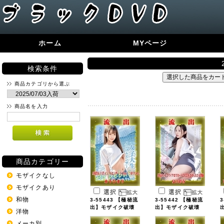
ホーム
MYページ
検索条件
商品カテゴリから選ぶ
商品名を入力
商品カテゴリー
モザイクなし
モザイクあり
選択
選択
和物
3-55443 【極秘流
3-55442 【極秘流
3
出】モザイク破壊
出】モザイク破壊
洋物
...
...
.
メーカ別