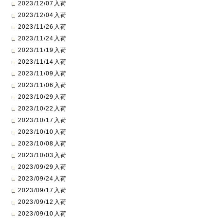
2023/12/07入荷
2023/12/04入荷
2023/11/26入荷
2023/11/24入荷
2023/11/19入荷
2023/11/14入荷
2023/11/09入荷
2023/11/06入荷
2023/10/29入荷
2023/10/22入荷
2023/10/17入荷
2023/10/10入荷
2023/10/08入荷
2023/10/03入荷
2023/09/29入荷
2023/09/24入荷
2023/09/17入荷
2023/09/12入荷
2023/09/10入荷