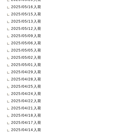
2025/05/16入荷
2025/05/15入荷
2025/05/13入荷
2025/05/12入荷
2025/05/09入荷
2025/05/06入荷
2025/05/05入荷
2025/05/02入荷
2025/05/01入荷
2025/04/29入荷
2025/04/28入荷
2025/04/25入荷
2025/04/24入荷
2025/04/22入荷
2025/04/21入荷
2025/04/18入荷
2025/04/17入荷
2025/04/14入荷