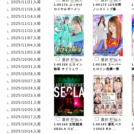
2025/11/21入荷
1-00174 ぶっかけ
1-00173 125分間
1
2025/11/18入荷
ロイヤルザーメン
ノンストップ撮 ...
...
2025/11/14入荷
2025/11/11入荷
2025/11/10入荷
2025/11/07入荷
2025/11/04入荷
2025/11/03入荷
2025/10/30入荷
選択
選択
1-00169 ヒロイン
1-00168 スーパー
1
2025/10/31入荷
陥落 サイリュウ ...
ヒロイン危機一髪
2025/10/28入荷
...
.
2025/10/27入荷
2025/10/24入荷
2025/10/23入荷
2025/10/21入荷
2025/10/20入荷
2025/10/17入荷
選択
選択
2025/10/16入荷
1-00164 女戦闘員
1-00163 爆乳ベス
1
SEGLA スピ ...
ト2025 Rカ ...
2025/10/14入荷