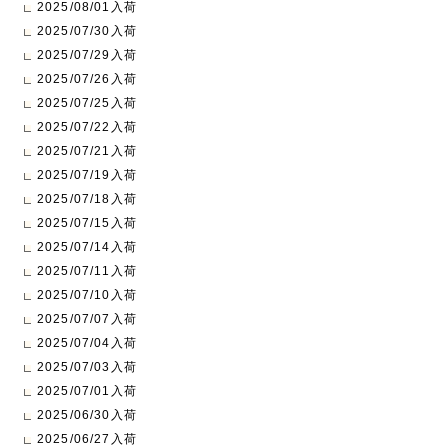
2025/08/01入荷
2025/07/30入荷
2025/07/29入荷
2025/07/26入荷
2025/07/25入荷
2025/07/22入荷
2025/07/21入荷
2025/07/19入荷
2025/07/18入荷
2025/07/15入荷
2025/07/14入荷
2025/07/11入荷
2025/07/10入荷
2025/07/07入荷
2025/07/04入荷
2025/07/03入荷
2025/07/01入荷
2025/06/30入荷
2025/06/27入荷