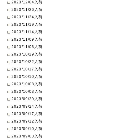
2023/12/04入荷
2023/11/26入荷
2023/11/24入荷
2023/11/19入荷
2023/11/14入荷
2023/11/09入荷
2023/11/06入荷
2023/10/29入荷
2023/10/22入荷
2023/10/17入荷
2023/10/10入荷
2023/10/08入荷
2023/10/03入荷
2023/09/29入荷
2023/09/24入荷
2023/09/17入荷
2023/09/12入荷
2023/09/10入荷
2023/09/03入荷