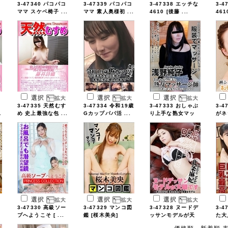
3-47340 パコパコ
3-47339 パコパコ
3-47338 エッチな
3-4
ママ スケベ椅子 ...
ママ 素人奥様初 ...
4610 [後藤 ...
461
選択
選択
選択
3-47335 天然むす
3-47334 令和19歳
3-47333 おしゃぶ
3-4
.
め 史上最強な包 ...
Gカップパパ活 ...
り上手な熟女マッ
がネ
...
...
選択
選択
選択
3-47330 高級ソー
3-47329 マンコ図
3-47328 ヌードデ
3-4
プへようこそ [ ...
鑑 [桜木美央]
ッサンモデルが天
た大
...
...