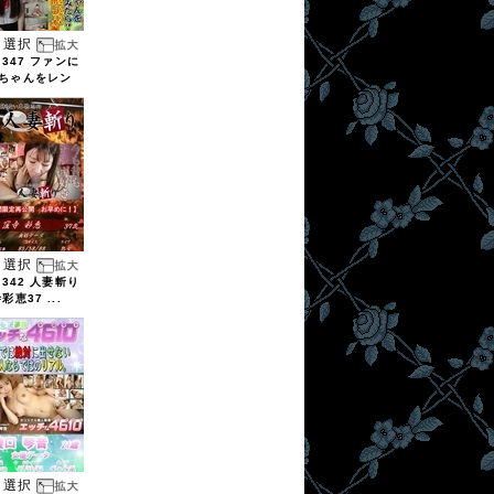
選択
7347 ファンに
ちゃんをレン
選択
7342 人妻斬り
彩恵37 ...
選択