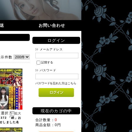
送
お問い合わせ
ログイン
メールアドレス
表示件数
記憶する
パスワード
パスワードを忘れた方はこちら
現在のカゴの中
選択
7372 「続」お
合計数量：
0
せしました名
商品金額：
0円