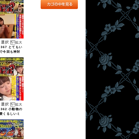
選択
7367 とてもい
で今回も神対
選択
7362 小動物の
愛くるしいミ