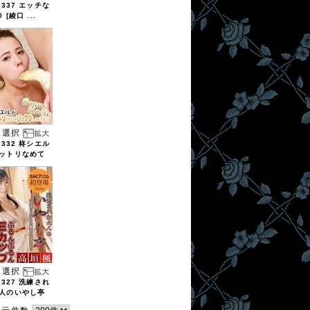
7337 エッチな
0 [綾口 ...
選択
7332 柊シエル
ットリなめて
選択
7327 洗練され
人のいやし亭