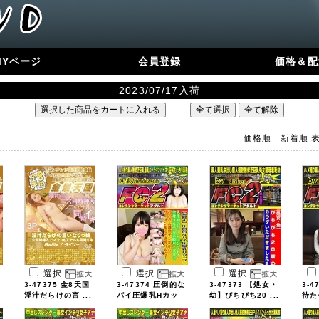
MYページ
会員登録
価格＆配
2023/07/17入荷
価格順
新着順
選択
選択
選択
3-47375 金8天国
3-47374 圧倒的な
3-47373 【処女・
3-4
淫汁だらけの言 ...
パイ圧爆乳Hカッ
幼】ぴちぴち20 ...
待た
...
...