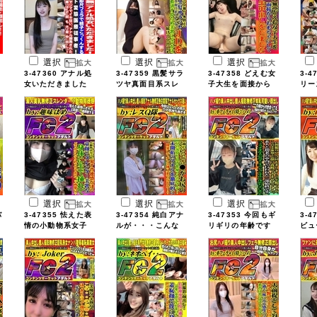
選択
選択
選択
3-47360 アナル処
3-47359 黒髪サラ
3-47358 どえむ女
3-4
女いただきました
ツヤ真面目系スレ
子大生を面接から
リーズ
...
...
...
選択
選択
選択
バ
3-47355 怯えた表
3-47354 純白アナ
3-47353 今回もギ
3-4
情の小動物系女子
ルが・・・こんな
リギリの年齢です
ビュ
...
...
...
...