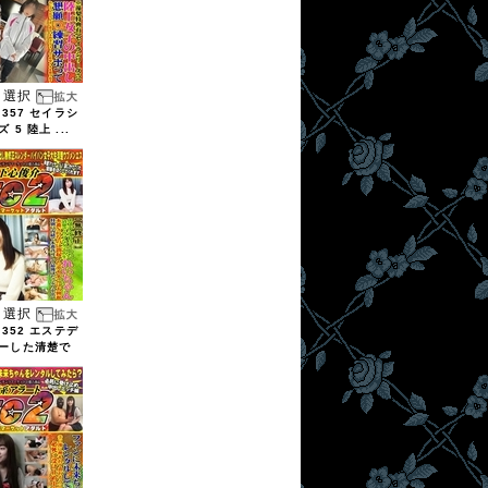
選択
7357 セイラシ
 5 陸上 ...
選択
7352 エステデ
ーした清楚で