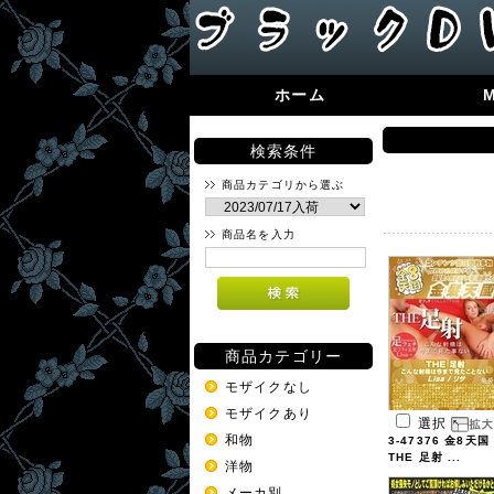
ホーム
検索条件
商品カテゴリから選ぶ
商品名を入力
商品カテゴリー
モザイクなし
モザイクあり
選択
和物
3-47376 金8天国
THE 足射 ...
洋物
メーカ別