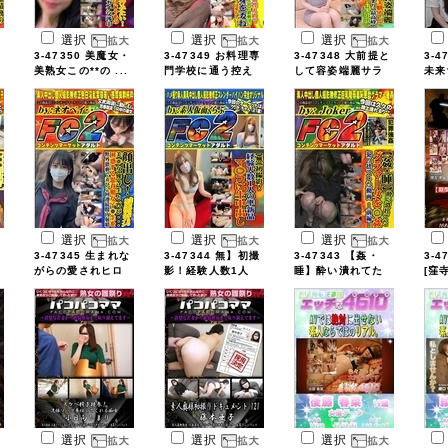
選択
選択
選択
3-47350 美魔女・
3-47349 お料理専
3-47348 大前提と
3-4
美熟女この**の ...
門学校に通う控え
して容姿端麗サラ
未来
...
...
...
選択
選択
選択
3-47345 生まれな
3-47344 無】初撮
3-47343 【姦・
3-4
がらの愛されヒロ
影！経験人数1人
睡】酔い潰れてた
[窪寺
...
...
グ ...
選択
選択
選択