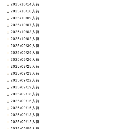
2025/10/14入荷
2025/10/10入荷
2025/10/09入荷
2025/10/07入荷
2025/10/03入荷
2025/10/02入荷
2025/09/30入荷
2025/09/29入荷
2025/09/26入荷
2025/09/25入荷
2025/09/23入荷
2025/09/22入荷
2025/09/19入荷
2025/09/18入荷
2025/09/16入荷
2025/09/15入荷
2025/09/13入荷
2025/09/12入荷
2025/09/09入荷