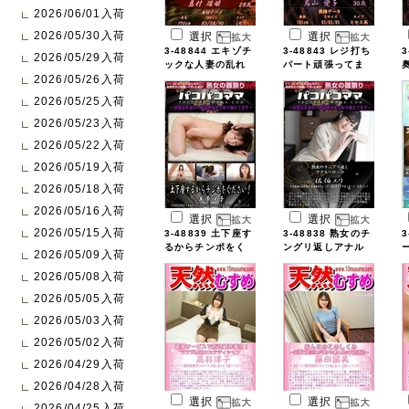
2026/06/01入荷
2026/05/30入荷
選択
選択
3-48844 エキゾチ
3-48843 レジ打ち
3
2026/05/29入荷
ックな人妻の乱れ
パート頑張ってま
2026/05/26入荷
...
...
2026/05/25入荷
2026/05/23入荷
2026/05/22入荷
2026/05/19入荷
2026/05/18入荷
2026/05/16入荷
選択
選択
2026/05/15入荷
3-48839 土下座す
3-48838 熟女のチ
3
るからチンポをく
ングリ返しアナル
2026/05/09入荷
...
...
.
2026/05/08入荷
2026/05/05入荷
2026/05/03入荷
2026/05/02入荷
2026/04/29入荷
2026/04/28入荷
選択
選択
2026/04/25入荷