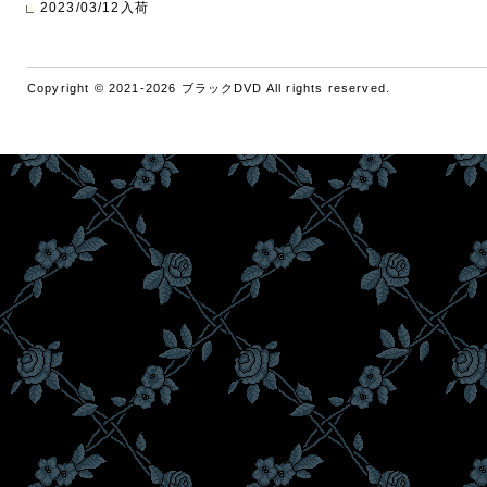
2023/03/12入荷
Copyright © 2021-2026 ブラックDVD All rights reserved.