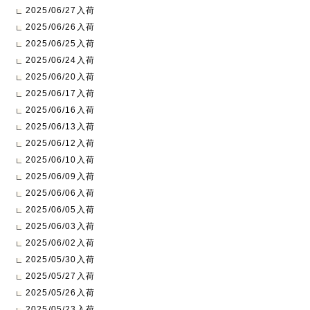
2025/06/27入荷
2025/06/26入荷
2025/06/25入荷
2025/06/24入荷
2025/06/20入荷
2025/06/17入荷
2025/06/16入荷
2025/06/13入荷
2025/06/12入荷
2025/06/10入荷
2025/06/09入荷
2025/06/06入荷
2025/06/05入荷
2025/06/03入荷
2025/06/02入荷
2025/05/30入荷
2025/05/27入荷
2025/05/26入荷
2025/05/23入荷