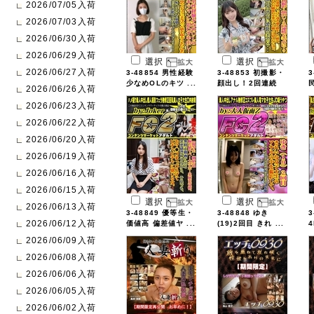
2026/07/05入荷
2026/07/03入荷
2026/06/30入荷
2026/06/29入荷
選択
選択
2026/06/27入荷
3-48854 男性経験
3-48853 初撮影・
3
少なめOLのキツ ...
顔出し！2回連続
2026/06/26入荷
...
.
2026/06/23入荷
2026/06/22入荷
2026/06/20入荷
2026/06/19入荷
2026/06/16入荷
2026/06/15入荷
選択
選択
2026/06/13入荷
3-48849 優等生・
3-48848 ゆき
3
2026/06/12入荷
価値高 偏差値ヤ ...
(19)2回目 きれ ...
.
2026/06/09入荷
2026/06/08入荷
2026/06/06入荷
2026/06/05入荷
2026/06/02入荷