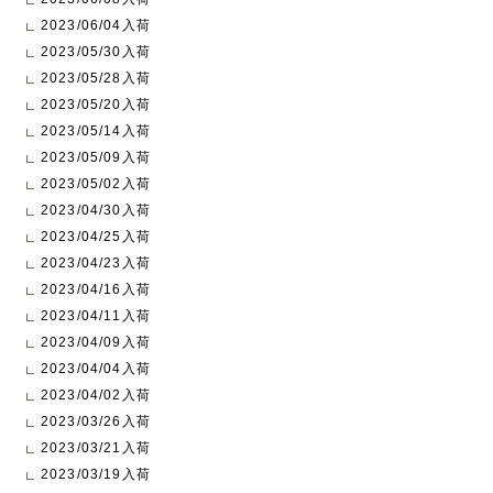
2023/06/04入荷
2023/05/30入荷
2023/05/28入荷
2023/05/20入荷
2023/05/14入荷
2023/05/09入荷
2023/05/02入荷
2023/04/30入荷
2023/04/25入荷
2023/04/23入荷
2023/04/16入荷
2023/04/11入荷
2023/04/09入荷
2023/04/04入荷
2023/04/02入荷
2023/03/26入荷
2023/03/21入荷
2023/03/19入荷