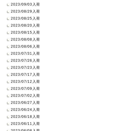
2023/09/03入荷
2023/08/29入荷
2023/08/25入荷
2023/08/20入荷
2023/08/15入荷
2023/08/08入荷
2023/08/06入荷
2023/07/31入荷
2023/07/26入荷
2023/07/23入荷
2023/07/17入荷
2023/07/12入荷
2023/07/09入荷
2023/07/02入荷
2023/06/27入荷
2023/06/24入荷
2023/06/18入荷
2023/06/11入荷
2023/06/08入荷