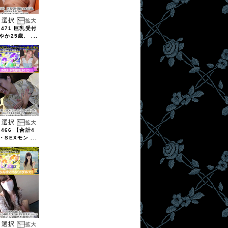
選択
0471 巨乳受付
やか25歳、 ...
選択
0466 【合計4
・SEXモン ...
選択