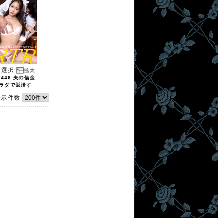
選択
0446 夫の借金
ラダで返済す
表示件数