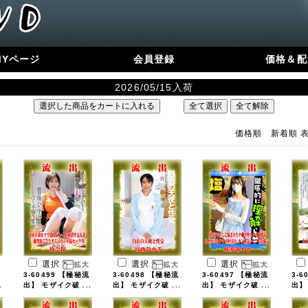
MYページ
会員登録
価格＆配
2026/05/15入荷
価格順
新着順
選択
選択
選択
3-60499 【極秘流
3-60498 【極秘流
3-60497 【極秘流
3-6
.
出】 モザイク破 ...
出】 モザイク破 ...
出】 モザイク破 ...
出】