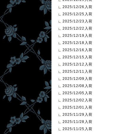
2025/12/26入荷
2025/12/25入荷
2025/12/23入荷
2025/12/22入荷
2025/12/19入荷
2025/12/18入荷
2025/12/16入荷
2025/12/15入荷
2025/12/12入荷
2025/12/11入荷
2025/12/09入荷
2025/12/08入荷
2025/12/05入荷
2025/12/02入荷
2025/12/01入荷
2025/11/29入荷
2025/11/28入荷
2025/11/25入荷