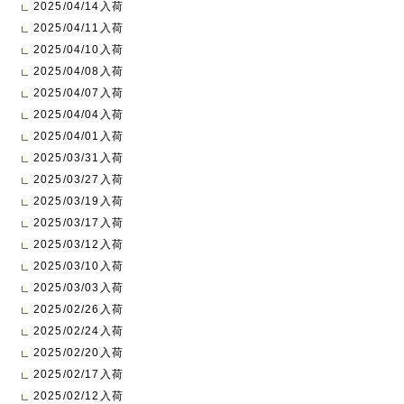
2025/04/14入荷
2025/04/11入荷
2025/04/10入荷
2025/04/08入荷
2025/04/07入荷
2025/04/04入荷
2025/04/01入荷
2025/03/31入荷
2025/03/27入荷
2025/03/19入荷
2025/03/17入荷
2025/03/12入荷
2025/03/10入荷
2025/03/03入荷
2025/02/26入荷
2025/02/24入荷
2025/02/20入荷
2025/02/17入荷
2025/02/12入荷