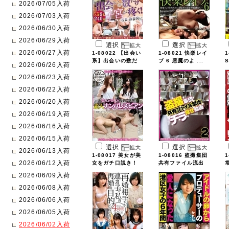
2026/07/05入荷
2026/07/03入荷
2026/06/30入荷
2026/06/29入荷
選択
選択
2026/06/27入荷
1-08022 【出会い
1-08021 快楽レイ
1
系】出会いの数だ
プ 6 悪魔のよ ...
S
2026/06/26入荷
...
2026/06/23入荷
2026/06/22入荷
2026/06/20入荷
2026/06/19入荷
2026/06/16入荷
2026/06/15入荷
選択
選択
2026/06/13入荷
1-08017 美女が美
1-08016 盗撮集団
1
2026/06/12入荷
女をガチ口説き！
共有ファイル流出
...
...
.
2026/06/09入荷
2026/06/08入荷
2026/06/06入荷
2026/06/05入荷
2026/06/02入荷