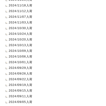
2024/11/18入荷
2024/11/12入荷
2024/11/07入荷
2024/11/03入荷
2024/10/30入荷
2024/10/24入荷
2024/10/20入荷
2024/10/13入荷
2024/10/09入荷
2024/10/06入荷
2024/10/01入荷
2024/09/29入荷
2024/09/26入荷
2024/09/22入荷
2024/09/19入荷
2024/09/15入荷
2024/09/11入荷
2024/09/05入荷