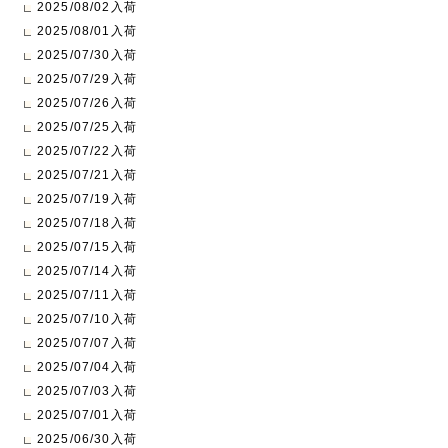
2025/08/02入荷
2025/08/01入荷
2025/07/30入荷
2025/07/29入荷
2025/07/26入荷
2025/07/25入荷
2025/07/22入荷
2025/07/21入荷
2025/07/19入荷
2025/07/18入荷
2025/07/15入荷
2025/07/14入荷
2025/07/11入荷
2025/07/10入荷
2025/07/07入荷
2025/07/04入荷
2025/07/03入荷
2025/07/01入荷
2025/06/30入荷