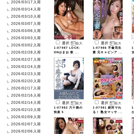
2026/03/17入荷
2026/03/14入荷
2026/03/10入荷
2026/03/07入荷
2026/03/06入荷
2026/03/03入荷
選択
選択
2026/03/02入荷
1-07987 LOCK-
1-07986 不倫完生
1
2026/02/28入荷
ON@まお 飲 ...
妻 元キャビンア ...
.
2026/02/27入荷
2026/02/24入荷
2026/02/23入荷
2026/02/20入荷
2026/02/17入荷
2026/02/16入荷
2026/02/14入荷
選択
選択
1-07982 六十路の
1-07981 絶対ヤれ
1
2026/02/10入荷
快楽 5
る！ 熟女マッサ ...
2026/02/09入荷
.
2026/02/07入荷
2026/02/06入荷