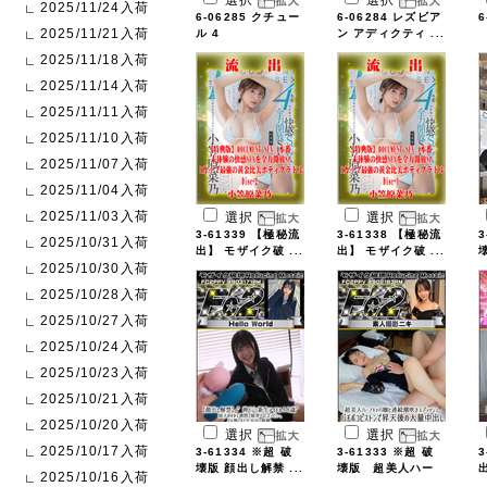
2025/11/24入荷
6-06285 クチュー
6-06284 レズビア
6
2025/11/21入荷
ル 4
ン アディクティ ...
2025/11/18入荷
2025/11/14入荷
2025/11/11入荷
2025/11/10入荷
2025/11/07入荷
2025/11/04入荷
2025/11/03入荷
選択
選択
3-61339 【極秘流
3-61338 【極秘流
3
2025/10/31入荷
出】 モザイク破 ...
出】 モザイク破 ...
2025/10/30入荷
.
2025/10/28入荷
2025/10/27入荷
2025/10/24入荷
2025/10/23入荷
2025/10/21入荷
2025/10/20入荷
選択
選択
2025/10/17入荷
3-61334 ※超 破
3-61333 ※超 破
3
壊版 顔出し解禁 ...
壊版 超美人ハー
2025/10/16入荷
...
.