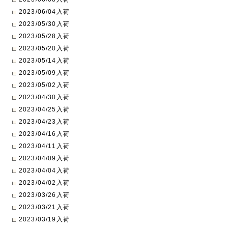
2023/06/04入荷
2023/05/30入荷
2023/05/28入荷
2023/05/20入荷
2023/05/14入荷
2023/05/09入荷
2023/05/02入荷
2023/04/30入荷
2023/04/25入荷
2023/04/23入荷
2023/04/16入荷
2023/04/11入荷
2023/04/09入荷
2023/04/04入荷
2023/04/02入荷
2023/03/26入荷
2023/03/21入荷
2023/03/19入荷