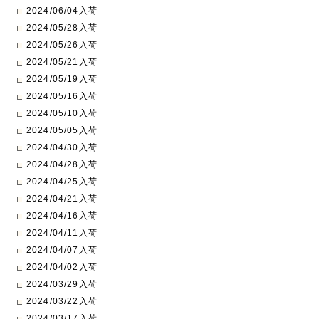
2024/06/04入荷
2024/05/28入荷
2024/05/26入荷
2024/05/21入荷
2024/05/19入荷
2024/05/16入荷
2024/05/10入荷
2024/05/05入荷
2024/04/30入荷
2024/04/28入荷
2024/04/25入荷
2024/04/21入荷
2024/04/16入荷
2024/04/11入荷
2024/04/07入荷
2024/04/02入荷
2024/03/29入荷
2024/03/22入荷
2024/03/17入荷