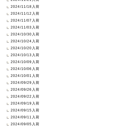
2024/11/18入荷
2024/11/12入荷
2024/11/07入荷
2024/11/03入荷
2024/10/30入荷
2024/10/24入荷
2024/10/20入荷
2024/10/13入荷
2024/10/09入荷
2024/10/06入荷
2024/10/01入荷
2024/09/29入荷
2024/09/26入荷
2024/09/22入荷
2024/09/19入荷
2024/09/15入荷
2024/09/11入荷
2024/09/05入荷