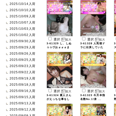
2025/10/14入荷
2025/10/10入荷
2025/10/09入荷
2025/10/07入荷
2025/10/03入荷
2025/10/02入荷
選択
選択
2025/09/30入荷
3-61329 し、しぬ
3-61328 人気朝ド
3
2025/09/29入荷
ゥゥヴおォォォま
ラに出演していた
...
...
.
2025/09/26入荷
2025/09/25入荷
2025/09/23入荷
2025/09/22入荷
2025/09/19入荷
2025/09/18入荷
2025/09/16入荷
選択
選択
3-61324 素人さん
3-61323 今月本指
3
2025/09/15入荷
がえっちな事をし
名数No.1!身 ...
2025/09/13入荷
...
.
2025/09/12入荷
2025/09/09入荷