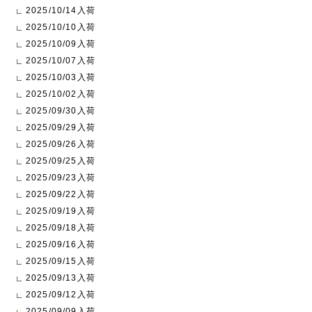
2025/10/14入荷
2025/10/10入荷
2025/10/09入荷
2025/10/07入荷
2025/10/03入荷
2025/10/02入荷
2025/09/30入荷
2025/09/29入荷
2025/09/26入荷
2025/09/25入荷
2025/09/23入荷
2025/09/22入荷
2025/09/19入荷
2025/09/18入荷
2025/09/16入荷
2025/09/15入荷
2025/09/13入荷
2025/09/12入荷
2025/09/09入荷