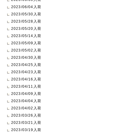
2023/06/04入荷
2023/05/30入荷
2023/05/28入荷
2023/05/20入荷
2023/05/14入荷
2023/05/09入荷
2023/05/02入荷
2023/04/30入荷
2023/04/25入荷
2023/04/23入荷
2023/04/16入荷
2023/04/11入荷
2023/04/09入荷
2023/04/04入荷
2023/04/02入荷
2023/03/26入荷
2023/03/21入荷
2023/03/19入荷