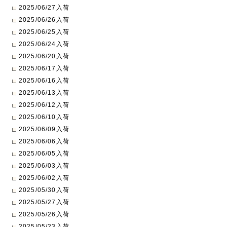
2025/06/27入荷
2025/06/26入荷
2025/06/25入荷
2025/06/24入荷
2025/06/20入荷
2025/06/17入荷
2025/06/16入荷
2025/06/13入荷
2025/06/12入荷
2025/06/10入荷
2025/06/09入荷
2025/06/06入荷
2025/06/05入荷
2025/06/03入荷
2025/06/02入荷
2025/05/30入荷
2025/05/27入荷
2025/05/26入荷
2025/05/23入荷