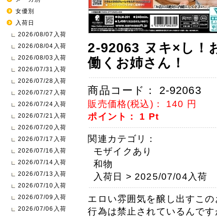
女優別
入荷日
2026/08/07入荷
2-92063 ヌキ×
2026/08/04入荷
2026/08/03入荷
働くお姉さん！
2026/07/31入荷
2026/07/28入荷
商品コード：
2-92063
2026/07/27入荷
販売価格(税込)：
140
円
2026/07/24入荷
ポイント：
1
Pt
2026/07/21入荷
2026/07/20入荷
関連カテゴリ：
2026/07/17入荷
モザイクあり
2026/07/16入荷
2026/07/14入荷
和物
2026/07/13入荷
入荷日
>
2025/07/04入荷
2026/07/10入荷
2026/07/09入荷
エロい雰囲気を醸し出すこの
2026/07/06入荷
行為は禁止されているんです