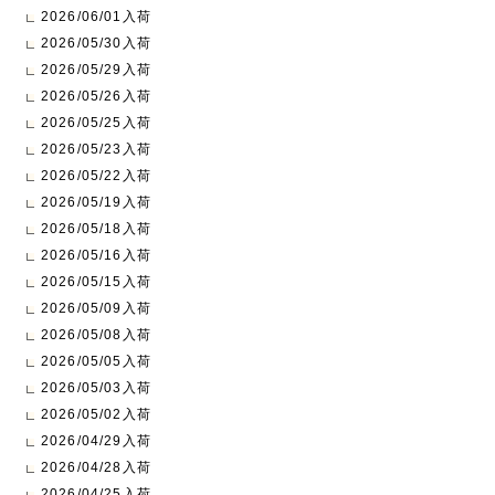
2026/06/01入荷
2026/05/30入荷
2026/05/29入荷
2026/05/26入荷
2026/05/25入荷
2026/05/23入荷
2026/05/22入荷
2026/05/19入荷
2026/05/18入荷
2026/05/16入荷
2026/05/15入荷
2026/05/09入荷
2026/05/08入荷
2026/05/05入荷
2026/05/03入荷
2026/05/02入荷
2026/04/29入荷
2026/04/28入荷
2026/04/25入荷