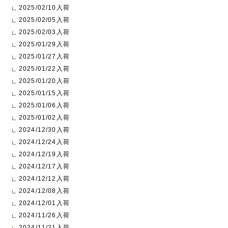
2025/02/10入荷
2025/02/05入荷
2025/02/03入荷
2025/01/29入荷
2025/01/27入荷
2025/01/22入荷
2025/01/20入荷
2025/01/15入荷
2025/01/06入荷
2025/01/02入荷
2024/12/30入荷
2024/12/24入荷
2024/12/19入荷
2024/12/17入荷
2024/12/12入荷
2024/12/08入荷
2024/12/01入荷
2024/11/26入荷
2024/11/21入荷