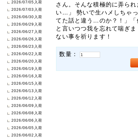
2026/07/05入荷
さん。そんな積極的に弄られ
2026/07/03入荷
い…」 勢いで生ハメしちゃ
2026/06/30入荷
てた話と違う…のか？！」「
2026/06/29入荷
と言いつつ我を忘れて喘ぎま
2026/06/27入荷
ない事を祈ります！
2026/06/26入荷
2026/06/23入荷
数量：
2026/06/22入荷
2026/06/20入荷
2026/06/19入荷
2026/06/16入荷
2026/06/15入荷
2026/06/13入荷
2026/06/12入荷
2026/06/09入荷
2026/06/08入荷
2026/06/06入荷
2026/06/05入荷
2026/06/02入荷