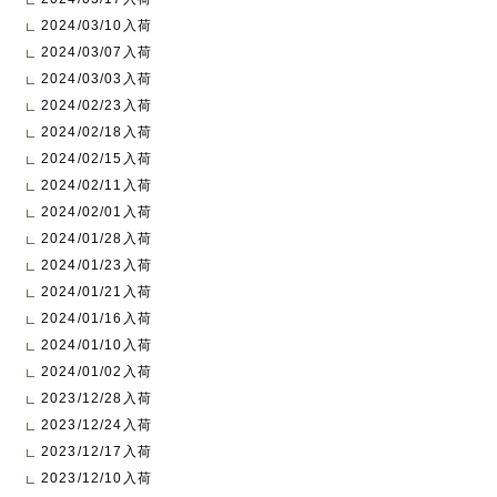
2024/03/10入荷
2024/03/07入荷
2024/03/03入荷
2024/02/23入荷
2024/02/18入荷
2024/02/15入荷
2024/02/11入荷
2024/02/01入荷
2024/01/28入荷
2024/01/23入荷
2024/01/21入荷
2024/01/16入荷
2024/01/10入荷
2024/01/02入荷
2023/12/28入荷
2023/12/24入荷
2023/12/17入荷
2023/12/10入荷