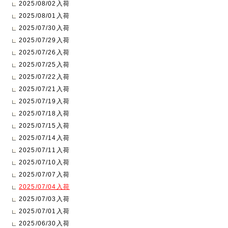
2025/08/02入荷
2025/08/01入荷
2025/07/30入荷
2025/07/29入荷
2025/07/26入荷
2025/07/25入荷
2025/07/22入荷
2025/07/21入荷
2025/07/19入荷
2025/07/18入荷
2025/07/15入荷
2025/07/14入荷
2025/07/11入荷
2025/07/10入荷
2025/07/07入荷
2025/07/04入荷
2025/07/03入荷
2025/07/01入荷
2025/06/30入荷