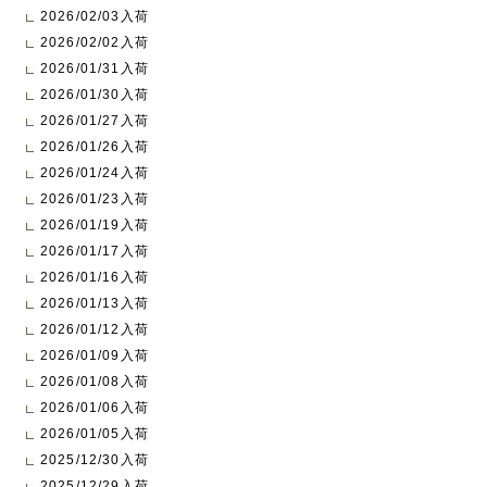
2026/02/03入荷
2026/02/02入荷
2026/01/31入荷
2026/01/30入荷
2026/01/27入荷
2026/01/26入荷
2026/01/24入荷
2026/01/23入荷
2026/01/19入荷
2026/01/17入荷
2026/01/16入荷
2026/01/13入荷
2026/01/12入荷
2026/01/09入荷
2026/01/08入荷
2026/01/06入荷
2026/01/05入荷
2025/12/30入荷
2025/12/29入荷