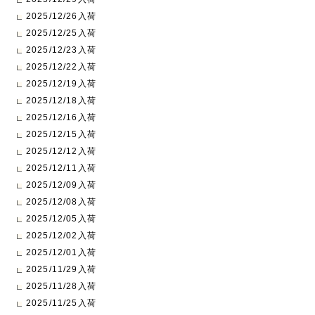
2025/12/26入荷
2025/12/25入荷
2025/12/23入荷
2025/12/22入荷
2025/12/19入荷
2025/12/18入荷
2025/12/16入荷
2025/12/15入荷
2025/12/12入荷
2025/12/11入荷
2025/12/09入荷
2025/12/08入荷
2025/12/05入荷
2025/12/02入荷
2025/12/01入荷
2025/11/29入荷
2025/11/28入荷
2025/11/25入荷