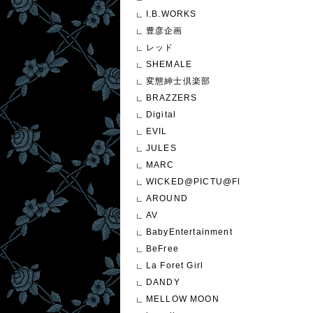
I.B.WORKS
豊彦企画
レッド
SHEMALE
変態紳士倶楽部
BRAZZERS
Digital
EVIL
JULES
MARC
WICKED@PICTU@FEATURE
AROUND
AV
BabyEntertainment
BeFree
La Foret Girl
DANDY
MELLOW MOON