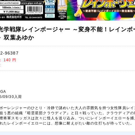
87 光学戦隊レインボージャー ～変身不能！レイン
 双葉あゆか
2-96387
)：
140
円
t
IGA
5/09/30入荷
ボーレンジャーのひとり・冷静で謎めいた大人の雰囲気を持つ女性隊員レイ
狙う悪の組織『暗雲星団クラウディア』と日々戦っていた。クラウディアの
煙将軍スモッガスは次々に怪人を送り込み、ついにレインボーイエローを捕
れたレインボーイエローには、想像に耐えがたい敵の仕打ちが待っていた。