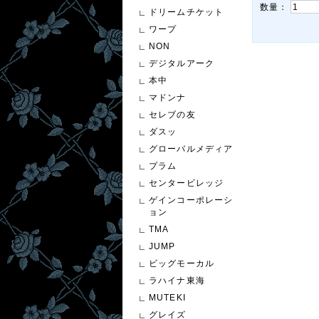
数量：
ドリームチケット
ワープ
NON
デジタルアーク
本中
マドンナ
セレブの友
ダスッ
グローバルメディア
プラム
センタービレッジ
ゲインコーポレーシ
ョン
TMA
JUMP
ビッグモーカル
ラハイナ東海
MUTEKI
グレイズ