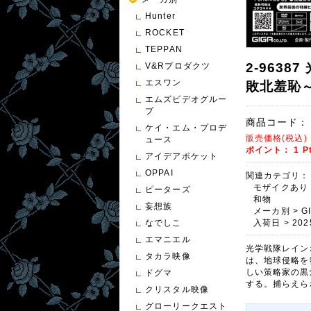
Hunter
ROCKET
TEPPAN
2-963
V&Rプロダクツ
エスワン
敗北羞恥～
エムズビデオグルー
プ
商品コード：
ケイ・エム・プロデ
販売価格(税込
ュース
ポイント：
1
P
アイデアポケット
OPPAI
関連カテゴリ：
モザイクあり
ピーターズ
和物
妄想族
メーカ別
>
G
なでしこ
入荷日
>
202
エマニエル
光学戦隊レイン
タカラ映像
は、地球侵略を
しい策略家の黒
ドグマ
する。捕らえら
クリスタル映像
グローリークエスト