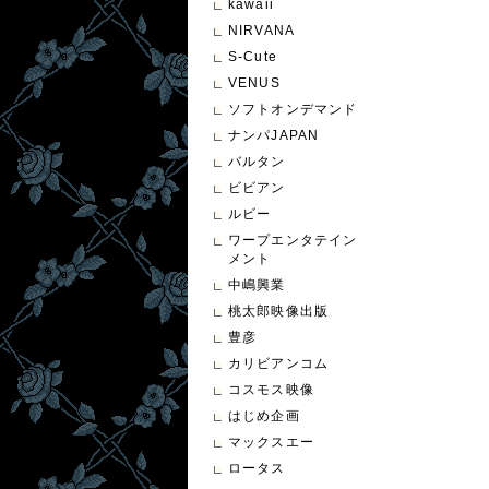
kawaii
NIRVANA
S-Cute
VENUS
ソフトオンデマンド
ナンパJAPAN
バルタン
ビビアン
ルビー
ワープエンタテイン
メント
中嶋興業
桃太郎映像出版
豊彦
カリビアンコム
コスモス映像
はじめ企画
マックスエー
ロータス