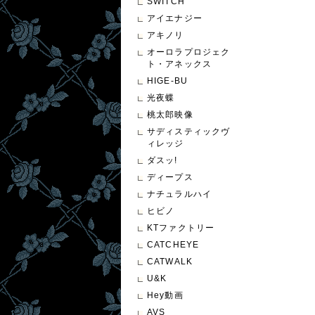
SWITCH
アイエナジー
アキノリ
オーロラプロジェク
ト・アネックス
HIGE-BU
光夜蝶
桃太郎映像
サディスティックヴ
ィレッジ
ダスッ!
ディープス
ナチュラルハイ
ヒビノ
KTファクトリー
CATCHEYE
CATWALK
U&K
Hey動画
AVS