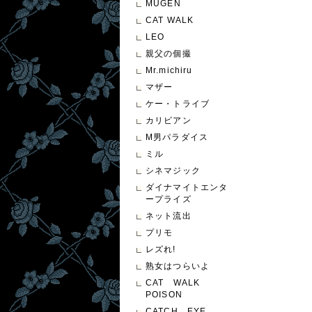
MUGEN
CAT WALK
LEO
親父の個撮
Mr.michiru
マザー
ケー・トライブ
カリビアン
M男パラダイス
ミル
シネマジック
ダイナマイトエンタ
ープライズ
ネット流出
プリモ
レズれ!
熟女はつらいよ
CAT WALK
POISON
CATCH EYE