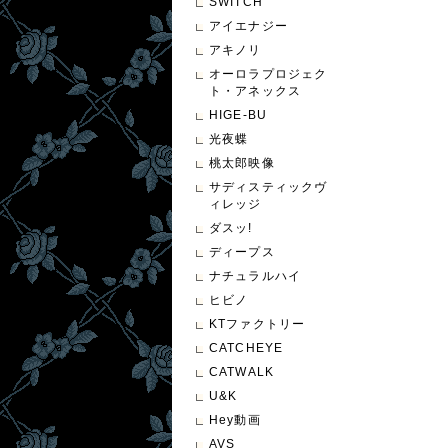
SWITCH
アイエナジー
アキノリ
オーロラプロジェク
ト・アネックス
HIGE-BU
光夜蝶
桃太郎映像
サディスティックヴ
ィレッジ
ダスッ!
ディープス
ナチュラルハイ
ヒビノ
KTファクトリー
CATCHEYE
CATWALK
U&K
Hey動画
AVS