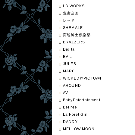
I.B.WORKS
豊彦企画
レッド
SHEMALE
変態紳士倶楽部
BRAZZERS
Digital
EVIL
JULES
MARC
WICKED@PICTU@FEATURE
AROUND
AV
BabyEntertainment
BeFree
La Foret Girl
DANDY
MELLOW MOON