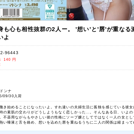
43 身も心も相性抜群の2人ー。 ’想い’と’唇’が重な
いよ
2-96443
)：
140
円
t
ドンナ
5/09/30入荷
働き始めることになったいよ。すれ違いの夫婦生活に孤独を感じている彼女
時の素肌の交わりがどうしようもなく恋しかった…。そんなある日、いよの
。不器用ながらもやさしい彼の性格にソープ嬢としてではなく一人の女とし
熱い唾液と舌を絡め、想いを込めた唇を重ねるうちに二人の関係は縮まって