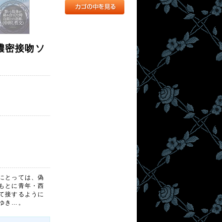
る濃密接吻ソ
にとっては、偽
もとに青年・西
て接するように
ゆき…。