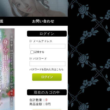
送
お問い合わせ
ログイン
メールアドレス
記憶する
パスワード
パスワードを忘れた方はこちら
現在のカゴの中
合計数量：
0
商品金額：
0円