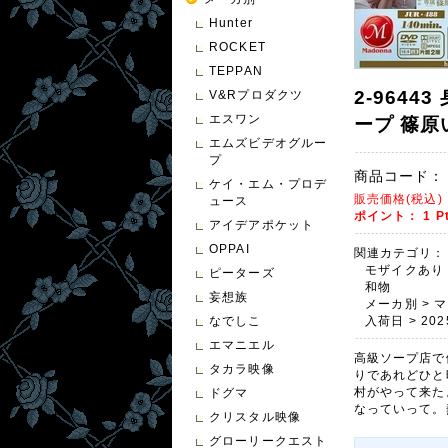
Hunter
ROCKET
TEPPAN
2-964
V&Rプロダクツ
エスワン
ープ 篠原
エムズビデオグルー
プ
商品コード：
ケイ・エム・プロデ
販売価格(税込
ュース
ポイント：
1
P
アイデアポケット
OPPAI
関連カテゴリ：
モザイクあり
ピーターズ
和物
妄想族
メーカ別
>
マ
なでしこ
入荷日
>
202
エマニエル
高級ソープ店で
タカラ映像
りであれどひと
村がやって来た
ドグマ
なっていって。
クリスタル映像
グローリークエスト