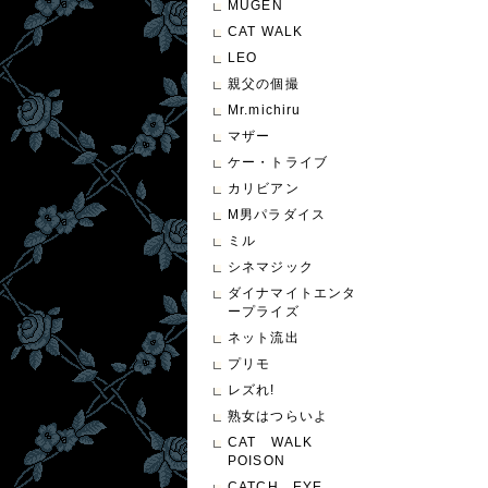
MUGEN
CAT WALK
LEO
親父の個撮
Mr.michiru
マザー
ケー・トライブ
カリビアン
M男パラダイス
ミル
シネマジック
ダイナマイトエンタ
ープライズ
ネット流出
プリモ
レズれ!
熟女はつらいよ
CAT WALK
POISON
CATCH EYE