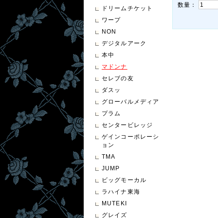
数量：
ドリームチケット
ワープ
NON
デジタルアーク
本中
マドンナ
セレブの友
ダスッ
グローバルメディア
プラム
センタービレッジ
ゲインコーポレーシ
ョン
TMA
JUMP
ビッグモーカル
ラハイナ東海
MUTEKI
グレイズ