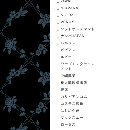
kawaii
NIRVANA
S-Cute
VENUS
ソフトオンデマンド
ナンパJAPAN
バルタン
ビビアン
ルビー
ワープエンタテイン
メント
中嶋興業
桃太郎映像出版
豊彦
カリビアンコム
コスモス映像
はじめ企画
マックスエー
ロータス