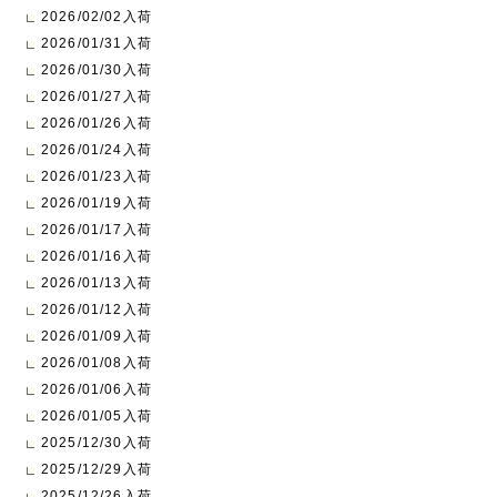
2026/02/02入荷
2026/01/31入荷
2026/01/30入荷
2026/01/27入荷
2026/01/26入荷
2026/01/24入荷
2026/01/23入荷
2026/01/19入荷
2026/01/17入荷
2026/01/16入荷
2026/01/13入荷
2026/01/12入荷
2026/01/09入荷
2026/01/08入荷
2026/01/06入荷
2026/01/05入荷
2025/12/30入荷
2025/12/29入荷
2025/12/26入荷