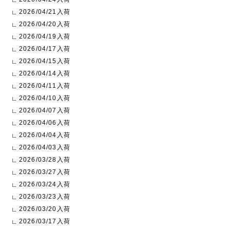
2026/04/21入荷
2026/04/20入荷
2026/04/19入荷
2026/04/17入荷
2026/04/15入荷
2026/04/14入荷
2026/04/11入荷
2026/04/10入荷
2026/04/07入荷
2026/04/06入荷
2026/04/04入荷
2026/04/03入荷
2026/03/28入荷
2026/03/27入荷
2026/03/24入荷
2026/03/23入荷
2026/03/20入荷
2026/03/17入荷