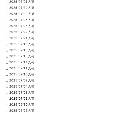
2025/08/01入荷
2025/07/30入荷
2025/07/29入荷
2025/07/26入荷
2025/07/25入荷
2025/07/22入荷
2025/07/21入荷
2025/07/19入荷
2025/07/18入荷
2025/07/15入荷
2025/07/14入荷
2025/07/11入荷
2025/07/10入荷
2025/07/07入荷
2025/07/04入荷
2025/07/03入荷
2025/07/01入荷
2025/06/30入荷
2025/06/27入荷