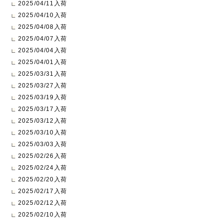
2025/04/11入荷
2025/04/10入荷
2025/04/08入荷
2025/04/07入荷
2025/04/04入荷
2025/04/01入荷
2025/03/31入荷
2025/03/27入荷
2025/03/19入荷
2025/03/17入荷
2025/03/12入荷
2025/03/10入荷
2025/03/03入荷
2025/02/26入荷
2025/02/24入荷
2025/02/20入荷
2025/02/17入荷
2025/02/12入荷
2025/02/10入荷