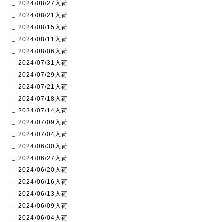
2024/08/27入荷
2024/08/21入荷
2024/08/15入荷
2024/08/11入荷
2024/08/06入荷
2024/07/31入荷
2024/07/29入荷
2024/07/21入荷
2024/07/18入荷
2024/07/14入荷
2024/07/09入荷
2024/07/04入荷
2024/06/30入荷
2024/06/27入荷
2024/06/20入荷
2024/06/16入荷
2024/06/13入荷
2024/06/09入荷
2024/06/04入荷