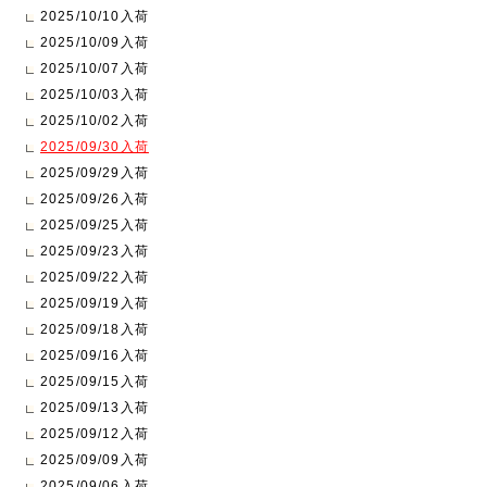
2025/10/10入荷
2025/10/09入荷
2025/10/07入荷
2025/10/03入荷
2025/10/02入荷
2025/09/30入荷
2025/09/29入荷
2025/09/26入荷
2025/09/25入荷
2025/09/23入荷
2025/09/22入荷
2025/09/19入荷
2025/09/18入荷
2025/09/16入荷
2025/09/15入荷
2025/09/13入荷
2025/09/12入荷
2025/09/09入荷
2025/09/06入荷