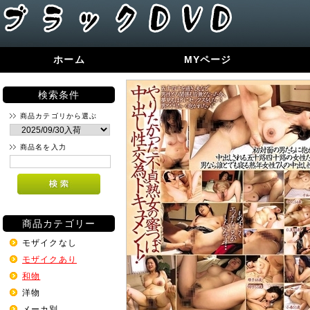
ホーム
MYページ
検索条件
商品カテゴリから選ぶ
商品名を入力
商品カテゴリー
モザイクなし
モザイクあり
和物
洋物
メーカ別