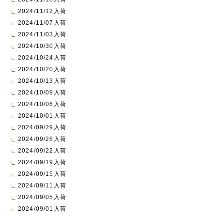
2024/11/12入荷
2024/11/07入荷
2024/11/03入荷
2024/10/30入荷
2024/10/24入荷
2024/10/20入荷
2024/10/13入荷
2024/10/09入荷
2024/10/06入荷
2024/10/01入荷
2024/09/29入荷
2024/09/26入荷
2024/09/22入荷
2024/09/19入荷
2024/09/15入荷
2024/09/11入荷
2024/09/05入荷
2024/09/01入荷