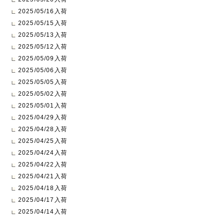
2025/05/16入荷
2025/05/15入荷
2025/05/13入荷
2025/05/12入荷
2025/05/09入荷
2025/05/06入荷
2025/05/05入荷
2025/05/02入荷
2025/05/01入荷
2025/04/29入荷
2025/04/28入荷
2025/04/25入荷
2025/04/24入荷
2025/04/22入荷
2025/04/21入荷
2025/04/18入荷
2025/04/17入荷
2025/04/14入荷