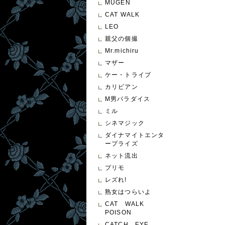
MUGEN
CAT WALK
LEO
親父の個撮
Mr.michiru
マザー
ケー・トライブ
カリビアン
M男パラダイス
ミル
シネマジック
ダイナマイトエンタ
ープライズ
ネット流出
プリモ
レズれ!
熟女はつらいよ
CAT WALK
POISON
CATCH EYE