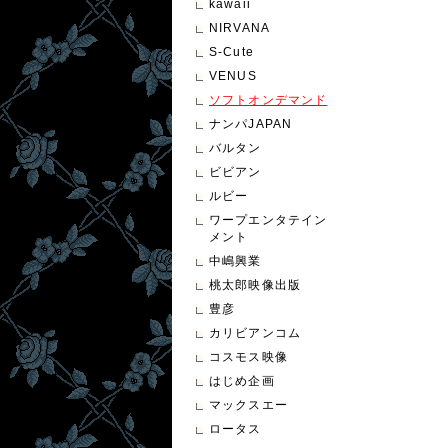
kawaii
NIRVANA
S-Cute
VENUS
ソフトオンデマンド
ナンパJAPAN
バルタン
ビビアン
ルビー
ワープエンタテイン
メント
中嶋興業
桃太郎映像出版
豊彦
カリビアンコム
コスモス映像
はじめ企画
マックスエー
ロータス