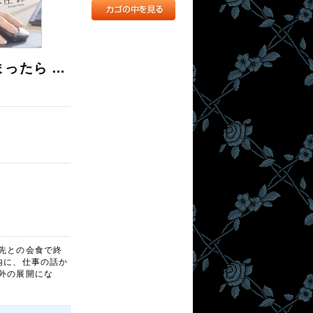
まったら …
先との会食で終
内に、仕事の話か
外の展開にな