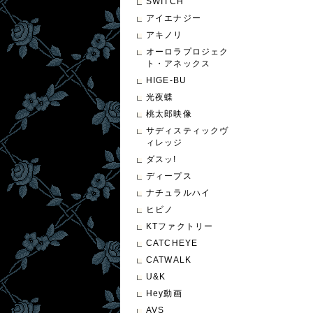
SWITCH
アイエナジー
アキノリ
オーロラプロジェク
ト・アネックス
HIGE-BU
光夜蝶
桃太郎映像
サディスティックヴ
ィレッジ
ダスッ!
ディープス
ナチュラルハイ
ヒビノ
KTファクトリー
CATCHEYE
CATWALK
U&K
Hey動画
AVS