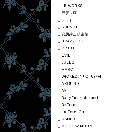
I.B.WORKS
豊彦企画
レッド
SHEMALE
変態紳士倶楽部
BRAZZERS
Digital
EVIL
JULES
MARC
WICKED@PICTU@FEATURE
AROUND
AV
BabyEntertainment
BeFree
La Foret Girl
DANDY
MELLOW MOON