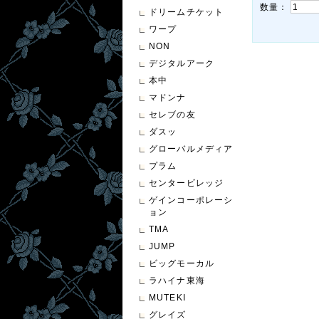
数量：
ドリームチケット
ワープ
NON
デジタルアーク
本中
マドンナ
セレブの友
ダスッ
グローバルメディア
プラム
センタービレッジ
ゲインコーポレーシ
ョン
TMA
JUMP
ビッグモーカル
ラハイナ東海
MUTEKI
グレイズ