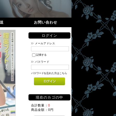
送
お問い合わせ
ログイン
メールアドレス
記憶する
パスワード
パスワードを忘れた方はこちら
現在のカゴの中
合計数量：
0
商品金額：
0円