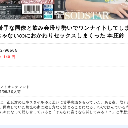
65 苦手な同僚と飲み会帰り勢いでワンナイトしてし
じゃないのにおかわりセックスしまくった 本庄鈴
2-96565
)：
140
円
t
フトオンデマンド
5/09/30入荷
は、正反対の仕事スタイルゆえ互いに苦手意識をもっていた。ある夜、取引
、同席していた悠也の家に致し方なく泊まることになる。2人で飲んでいる
ムキになって貶し合っていると「そんなに言うなら試してみる！？」と予想