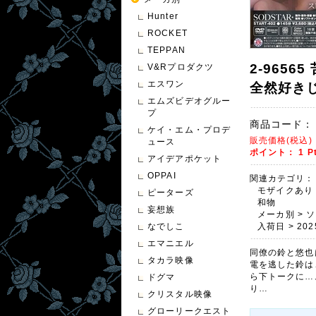
Hunter
ROCKET
TEPPAN
2-965
V&Rプロダクツ
エスワン
全然好き
エムズビデオグルー
プ
商品コード：
ケイ・エム・プロデ
販売価格(税込
ュース
ポイント：
1
P
アイデアポケット
OPPAI
関連カテゴリ：
モザイクあり
ピーターズ
和物
妄想族
メーカ別
>
ソ
なでしこ
入荷日
>
202
エマニエル
同僚の鈴と悠也
タカラ映像
電を逃した鈴は
ら下トークに…
ドグマ
り…
クリスタル映像
グローリークエスト