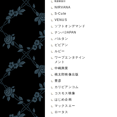
kawaii
NIRVANA
S-Cute
VENUS
ソフトオンデマンド
ナンパJAPAN
バルタン
ビビアン
ルビー
ワープエンタテイン
メント
中嶋興業
桃太郎映像出版
豊彦
カリビアンコム
コスモス映像
はじめ企画
マックスエー
ロータス