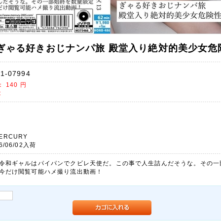
94 ぎゃる好きおじナンパ旅 殿堂入り絶対的美少女危険
1-07994
)：
140
円
t
ERCURY
6/06/02入荷
令和ギャルはパイパンでクビレ天使だ。この事で人生詰んだそうな。その一
今だけ閲覧可能ハメ撮り流出動画！