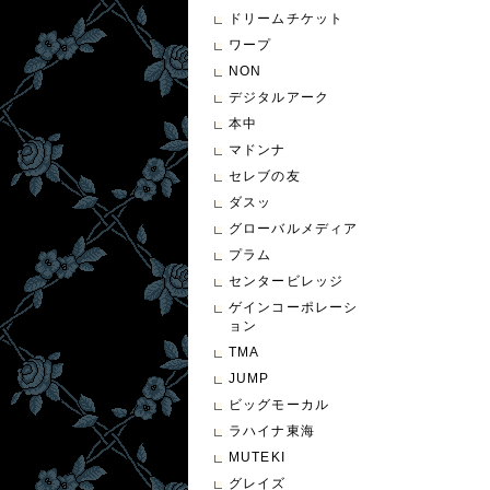
ドリームチケット
ワープ
NON
デジタルアーク
本中
マドンナ
セレブの友
ダスッ
グローバルメディア
プラム
センタービレッジ
ゲインコーポレーシ
ョン
TMA
JUMP
ビッグモーカル
ラハイナ東海
MUTEKI
グレイズ