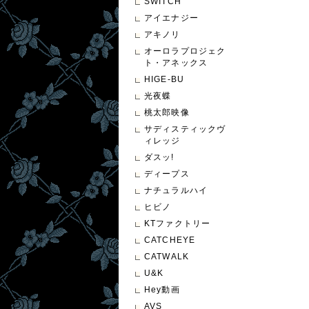
SWITCH
アイエナジー
アキノリ
オーロラプロジェク
ト・アネックス
HIGE-BU
光夜蝶
桃太郎映像
サディスティックヴ
ィレッジ
ダスッ!
ディープス
ナチュラルハイ
ヒビノ
KTファクトリー
CATCHEYE
CATWALK
U&K
Hey動画
AVS