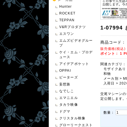
Hunter
ROCKET
TEPPAN
1-079
V&Rプロダクツ
エスワン
エムズビデオグルー
商品コード：
プ
販売価格(税込
ケイ・エム・プロデ
ポイント：
1
P
ュース
アイデアポケット
関連カテゴリ：
モザイクあり
OPPAI
和物
ピーターズ
メーカ別
>
M
入荷日
>
202
妄想族
なでしこ
交尾マシーンの
エマニエル
定公開します。
タカラ映像
ドグマ
数量：
クリスタル映像
グローリークエスト