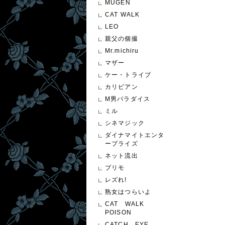
MUGEN
CAT WALK
LEO
親父の個撮
Mr.michiru
マザー
ケー・トライブ
カリビアン
M男パラダイス
ミル
シネマジック
ダイナマイトエンタ
ープライズ
ネット流出
プリモ
レズれ!
熟女はつらいよ
CAT WALK
POISON
CATCH EYE