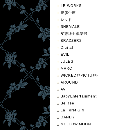
I.B.WORKS
豊彦企画
レッド
SHEMALE
変態紳士倶楽部
BRAZZERS
Digital
EVIL
JULES
MARC
WICKED@PICTU@FEATURE
AROUND
AV
BabyEntertainment
BeFree
La Foret Girl
DANDY
MELLOW MOON