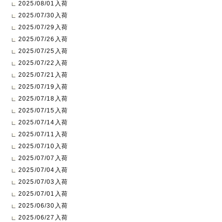
2025/08/01入荷
2025/07/30入荷
2025/07/29入荷
2025/07/26入荷
2025/07/25入荷
2025/07/22入荷
2025/07/21入荷
2025/07/19入荷
2025/07/18入荷
2025/07/15入荷
2025/07/14入荷
2025/07/11入荷
2025/07/10入荷
2025/07/07入荷
2025/07/04入荷
2025/07/03入荷
2025/07/01入荷
2025/06/30入荷
2025/06/27入荷