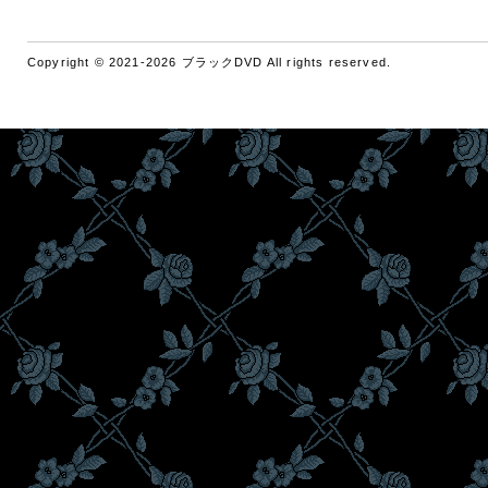
Copyright © 2021-2026 ブラックDVD All rights reserved.