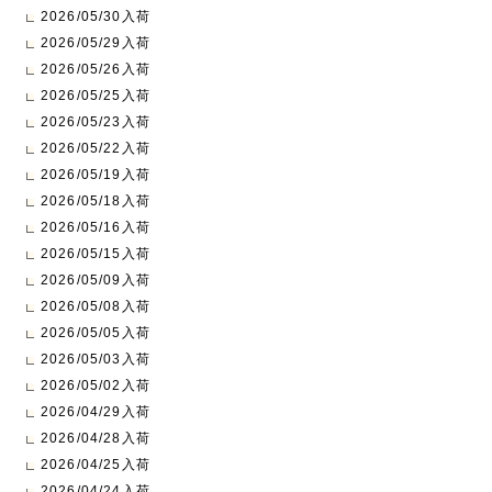
2026/05/30入荷
2026/05/29入荷
2026/05/26入荷
2026/05/25入荷
2026/05/23入荷
2026/05/22入荷
2026/05/19入荷
2026/05/18入荷
2026/05/16入荷
2026/05/15入荷
2026/05/09入荷
2026/05/08入荷
2026/05/05入荷
2026/05/03入荷
2026/05/02入荷
2026/04/29入荷
2026/04/28入荷
2026/04/25入荷
2026/04/24入荷