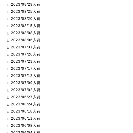
2023/08/29入荷
2023/08/25入荷
2023/08/20入荷
2023/08/15入荷
2023/08/08入荷
2023/08/06入荷
2023/07/31入荷
2023/07/26入荷
2023/07/23入荷
2023/07/17入荷
2023/07/12入荷
2023/07/09入荷
2023/07/02入荷
2023/06/27入荷
2023/06/24入荷
2023/06/18入荷
2023/06/11入荷
2023/06/08入荷
2023/06/04入荷