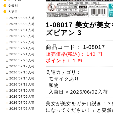
女優別
入荷日
2026/08/04入荷
1-08017 美女が
2026/08/03入荷
2026/07/31入荷
ズビアン 3
2026/07/28入荷
2026/07/27入荷
商品コード：
1-08017
2026/07/24入荷
販売価格(税込)：
140
円
2026/07/21入荷
ポイント：
1
Pt
2026/07/20入荷
2026/07/17入荷
関連カテゴリ：
2026/07/16入荷
モザイクあり
2026/07/14入荷
2026/07/13入荷
和物
2026/07/10入荷
入荷日
>
2026/06/02入荷
2026/07/09入荷
2026/07/06入荷
美女が美女をガチ口説き！？
2026/07/05入荷
になってください！」と突然