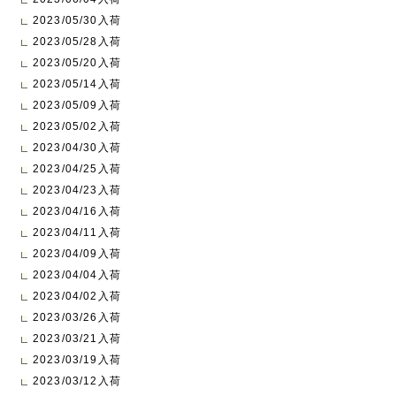
2023/05/30入荷
2023/05/28入荷
2023/05/20入荷
2023/05/14入荷
2023/05/09入荷
2023/05/02入荷
2023/04/30入荷
2023/04/25入荷
2023/04/23入荷
2023/04/16入荷
2023/04/11入荷
2023/04/09入荷
2023/04/04入荷
2023/04/02入荷
2023/03/26入荷
2023/03/21入荷
2023/03/19入荷
2023/03/12入荷