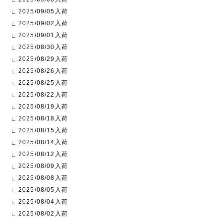
2025/09/05入荷
2025/09/02入荷
2025/09/01入荷
2025/08/30入荷
2025/08/29入荷
2025/08/26入荷
2025/08/25入荷
2025/08/22入荷
2025/08/19入荷
2025/08/18入荷
2025/08/15入荷
2025/08/14入荷
2025/08/12入荷
2025/08/09入荷
2025/08/08入荷
2025/08/05入荷
2025/08/04入荷
2025/08/02入荷