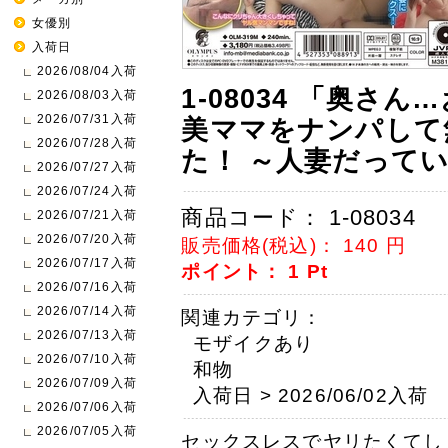
女優別
入荷日
2026/08/04入荷
1-08034 「奥さ
2026/08/03入荷
2026/07/31入荷
美ママをナンパして
2026/07/28入荷
た！ ～人妻だって
2026/07/27入荷
2026/07/24入荷
商品コード：
1-08034
2026/07/21入荷
2026/07/20入荷
販売価格(税込)：
140
円
2026/07/17入荷
ポイント：
1
Pt
2026/07/16入荷
2026/07/14入荷
関連カテゴリ：
2026/07/13入荷
モザイクあり
2026/07/10入荷
和物
2026/07/09入荷
入荷日
>
2026/06/02入荷
2026/07/06入荷
2026/07/05入荷
セックスレスでヤリたくてし