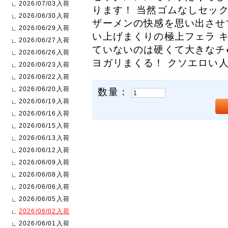
2026/07/03入荷
ります！ 当然ゴムなしセッ
2026/06/30入荷
ザーメンの快感を思い出させ
2026/06/29入荷
い上げまくりの極上フェラ 
2026/06/27入荷
ていないのは硬くて大きなチ
2026/06/26入荷
ヨガリまくる！ クソエロい
2026/06/23入荷
2026/06/22入荷
2026/06/20入荷
数量：
2026/06/19入荷
2026/06/16入荷
2026/06/15入荷
2026/06/13入荷
2026/06/12入荷
2026/06/09入荷
2026/06/08入荷
2026/06/06入荷
2026/06/05入荷
2026/06/02入荷
2026/06/01入荷