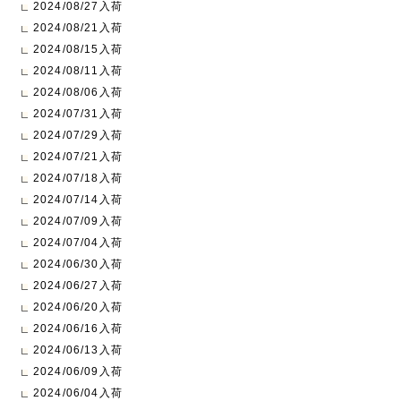
2024/08/27入荷
2024/08/21入荷
2024/08/15入荷
2024/08/11入荷
2024/08/06入荷
2024/07/31入荷
2024/07/29入荷
2024/07/21入荷
2024/07/18入荷
2024/07/14入荷
2024/07/09入荷
2024/07/04入荷
2024/06/30入荷
2024/06/27入荷
2024/06/20入荷
2024/06/16入荷
2024/06/13入荷
2024/06/09入荷
2024/06/04入荷