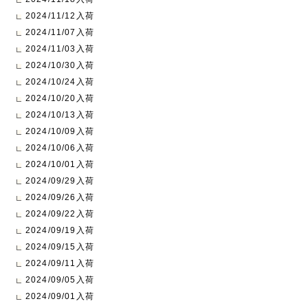
2024/11/12入荷
2024/11/07入荷
2024/11/03入荷
2024/10/30入荷
2024/10/24入荷
2024/10/20入荷
2024/10/13入荷
2024/10/09入荷
2024/10/06入荷
2024/10/01入荷
2024/09/29入荷
2024/09/26入荷
2024/09/22入荷
2024/09/19入荷
2024/09/15入荷
2024/09/11入荷
2024/09/05入荷
2024/09/01入荷