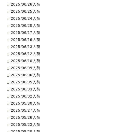
2025/06/26入荷
2025/06/25入荷
2025/06/24入荷
2025/06/20入荷
2025/06/17入荷
2025/06/16入荷
2025/06/13入荷
2025/06/12入荷
2025/06/10入荷
2025/06/09入荷
2025/06/06入荷
2025/06/05入荷
2025/06/03入荷
2025/06/02入荷
2025/05/30入荷
2025/05/27入荷
2025/05/26入荷
2025/05/23入荷
2025/05/20入荷