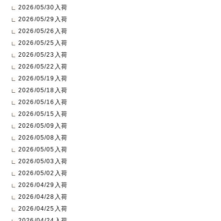
2026/05/30入荷
2026/05/29入荷
2026/05/26入荷
2026/05/25入荷
2026/05/23入荷
2026/05/22入荷
2026/05/19入荷
2026/05/18入荷
2026/05/16入荷
2026/05/15入荷
2026/05/09入荷
2026/05/08入荷
2026/05/05入荷
2026/05/03入荷
2026/05/02入荷
2026/04/29入荷
2026/04/28入荷
2026/04/25入荷
2026/04/24入荷