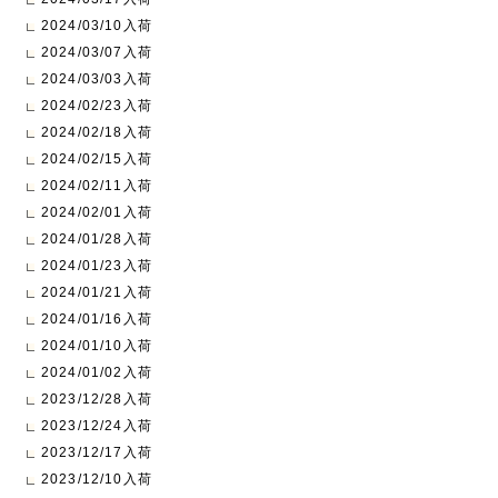
2024/03/10入荷
2024/03/07入荷
2024/03/03入荷
2024/02/23入荷
2024/02/18入荷
2024/02/15入荷
2024/02/11入荷
2024/02/01入荷
2024/01/28入荷
2024/01/23入荷
2024/01/21入荷
2024/01/16入荷
2024/01/10入荷
2024/01/02入荷
2023/12/28入荷
2023/12/24入荷
2023/12/17入荷
2023/12/10入荷