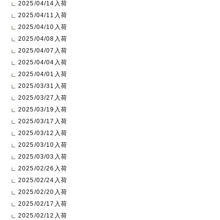
2025/04/14入荷
2025/04/11入荷
2025/04/10入荷
2025/04/08入荷
2025/04/07入荷
2025/04/04入荷
2025/04/01入荷
2025/03/31入荷
2025/03/27入荷
2025/03/19入荷
2025/03/17入荷
2025/03/12入荷
2025/03/10入荷
2025/03/03入荷
2025/02/26入荷
2025/02/24入荷
2025/02/20入荷
2025/02/17入荷
2025/02/12入荷