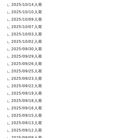
2025/10/14入荷
2025/10/10入荷
2025/10/09入荷
2025/10/07入荷
2025/10/03入荷
2025/10/02入荷
2025/09/30入荷
2025/09/29入荷
2025/09/26入荷
2025/09/25入荷
2025/09/23入荷
2025/09/22入荷
2025/09/19入荷
2025/09/18入荷
2025/09/16入荷
2025/09/15入荷
2025/09/13入荷
2025/09/12入荷
2025/09/09入荷