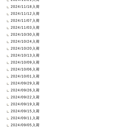
2024/11/18入荷
2024/11/12入荷
2024/11/07入荷
2024/11/03入荷
2024/10/30入荷
2024/10/24入荷
2024/10/20入荷
2024/10/13入荷
2024/10/09入荷
2024/10/06入荷
2024/10/01入荷
2024/09/29入荷
2024/09/26入荷
2024/09/22入荷
2024/09/19入荷
2024/09/15入荷
2024/09/11入荷
2024/09/05入荷