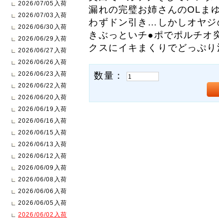
2026/07/05入荷
漏れの完璧お姉さんのOLま
2026/07/03入荷
わずドン引き…しかしオヤジ
2026/06/30入荷
きぶっといチ●ポでポルチオ
2026/06/29入荷
クスにイキまくりでどっぷり
2026/06/27入荷
2026/06/26入荷
2026/06/23入荷
数量：
2026/06/22入荷
2026/06/20入荷
2026/06/19入荷
2026/06/16入荷
2026/06/15入荷
2026/06/13入荷
2026/06/12入荷
2026/06/09入荷
2026/06/08入荷
2026/06/06入荷
2026/06/05入荷
2026/06/02入荷