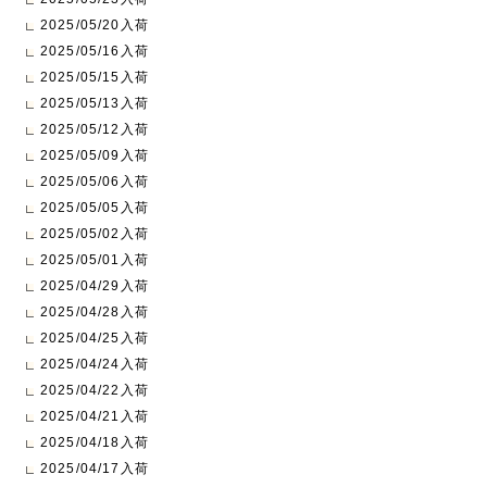
2025/05/20入荷
2025/05/16入荷
2025/05/15入荷
2025/05/13入荷
2025/05/12入荷
2025/05/09入荷
2025/05/06入荷
2025/05/05入荷
2025/05/02入荷
2025/05/01入荷
2025/04/29入荷
2025/04/28入荷
2025/04/25入荷
2025/04/24入荷
2025/04/22入荷
2025/04/21入荷
2025/04/18入荷
2025/04/17入荷