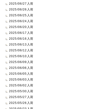
2025/06/27入荷
2025/06/26入荷
2025/06/25入荷
2025/06/24入荷
2025/06/20入荷
2025/06/17入荷
2025/06/16入荷
2025/06/13入荷
2025/06/12入荷
2025/06/10入荷
2025/06/09入荷
2025/06/06入荷
2025/06/05入荷
2025/06/03入荷
2025/06/02入荷
2025/05/30入荷
2025/05/27入荷
2025/05/26入荷
2025/05/23入荷