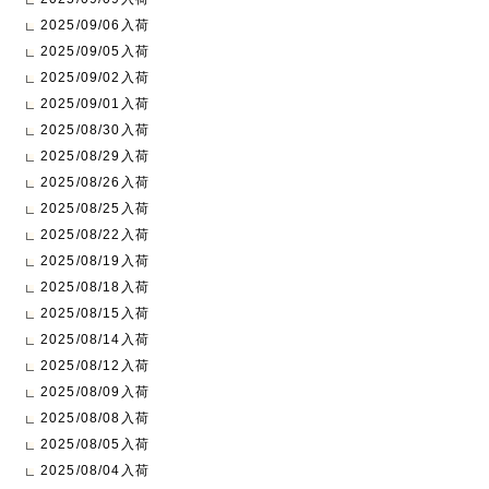
2025/09/06入荷
2025/09/05入荷
2025/09/02入荷
2025/09/01入荷
2025/08/30入荷
2025/08/29入荷
2025/08/26入荷
2025/08/25入荷
2025/08/22入荷
2025/08/19入荷
2025/08/18入荷
2025/08/15入荷
2025/08/14入荷
2025/08/12入荷
2025/08/09入荷
2025/08/08入荷
2025/08/05入荷
2025/08/04入荷