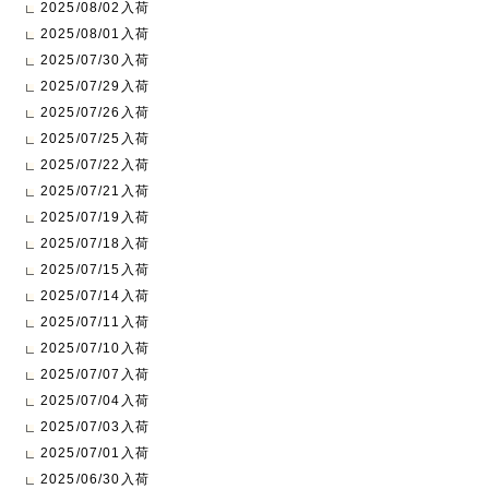
2025/08/02入荷
2025/08/01入荷
2025/07/30入荷
2025/07/29入荷
2025/07/26入荷
2025/07/25入荷
2025/07/22入荷
2025/07/21入荷
2025/07/19入荷
2025/07/18入荷
2025/07/15入荷
2025/07/14入荷
2025/07/11入荷
2025/07/10入荷
2025/07/07入荷
2025/07/04入荷
2025/07/03入荷
2025/07/01入荷
2025/06/30入荷