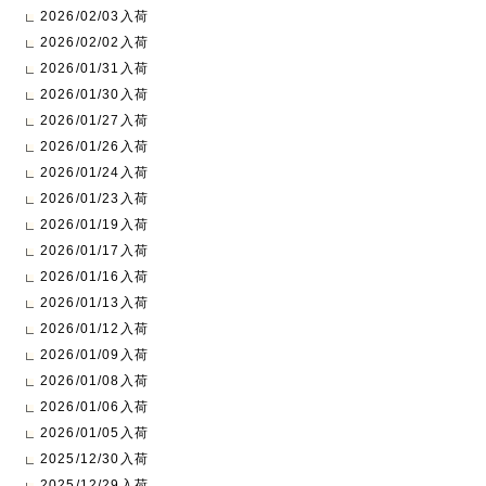
2026/02/03入荷
2026/02/02入荷
2026/01/31入荷
2026/01/30入荷
2026/01/27入荷
2026/01/26入荷
2026/01/24入荷
2026/01/23入荷
2026/01/19入荷
2026/01/17入荷
2026/01/16入荷
2026/01/13入荷
2026/01/12入荷
2026/01/09入荷
2026/01/08入荷
2026/01/06入荷
2026/01/05入荷
2025/12/30入荷
2025/12/29入荷