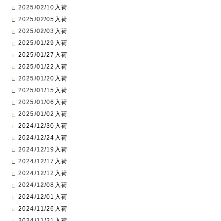
2025/02/10入荷
2025/02/05入荷
2025/02/03入荷
2025/01/29入荷
2025/01/27入荷
2025/01/22入荷
2025/01/20入荷
2025/01/15入荷
2025/01/06入荷
2025/01/02入荷
2024/12/30入荷
2024/12/24入荷
2024/12/19入荷
2024/12/17入荷
2024/12/12入荷
2024/12/08入荷
2024/12/01入荷
2024/11/26入荷
2024/11/21入荷