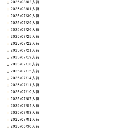
2025/08/02入荷
2025/08/01入荷
2025/07/30入荷
2025/07/29入荷
2025/07/26入荷
2025/07/25入荷
2025/07/22入荷
2025/07/21入荷
2025/07/19入荷
2025/07/18入荷
2025/07/15入荷
2025/07/14入荷
2025/07/11入荷
2025/07/10入荷
2025/07/07入荷
2025/07/04入荷
2025/07/03入荷
2025/07/01入荷
2025/06/30入荷