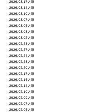
2026/03/17入荷
2026/03/14入荷
2026/03/10入荷
2026/03/07入荷
2026/03/06入荷
2026/03/03入荷
2026/03/02入荷
2026/02/28入荷
2026/02/27入荷
2026/02/24入荷
2026/02/23入荷
2026/02/20入荷
2026/02/17入荷
2026/02/16入荷
2026/02/14入荷
2026/02/10入荷
2026/02/09入荷
2026/02/07入荷
2026/02/06入荷