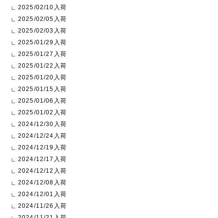
2025/02/10入荷
2025/02/05入荷
2025/02/03入荷
2025/01/29入荷
2025/01/27入荷
2025/01/22入荷
2025/01/20入荷
2025/01/15入荷
2025/01/06入荷
2025/01/02入荷
2024/12/30入荷
2024/12/24入荷
2024/12/19入荷
2024/12/17入荷
2024/12/12入荷
2024/12/08入荷
2024/12/01入荷
2024/11/26入荷
2024/11/21入荷