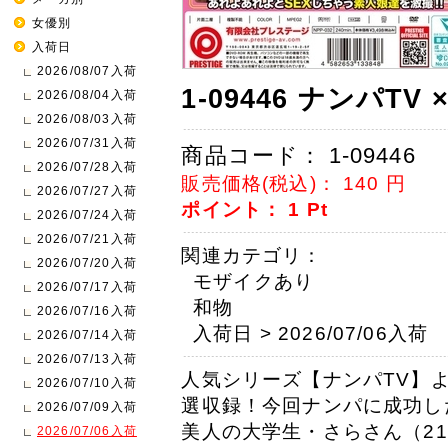
女優別
入荷日
2026/08/07入荷
1-09446 ナンパTV ×
2026/08/04入荷
2026/08/03入荷
2026/07/31入荷
商品コード：
1-09446
2026/07/28入荷
販売価格(税込)：
140
円
2026/07/27入荷
ポイント：
1
Pt
2026/07/24入荷
2026/07/21入荷
関連カテゴリ：
2026/07/20入荷
モザイクあり
2026/07/17入荷
和物
2026/07/16入荷
入荷日
>
2026/07/06入荷
2026/07/14入荷
2026/07/13入荷
人気シリーズ【ナンパTV】
2026/07/10入荷
選収録！今回ナンパに成功し
2026/07/09入荷
美人の大学生・さらさん（2
2026/07/06入荷