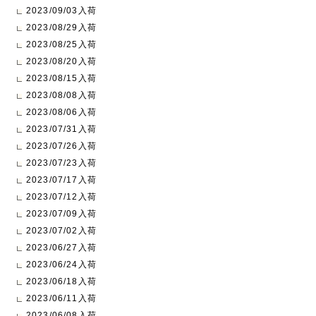
2023/09/03入荷
2023/08/29入荷
2023/08/25入荷
2023/08/20入荷
2023/08/15入荷
2023/08/08入荷
2023/08/06入荷
2023/07/31入荷
2023/07/26入荷
2023/07/23入荷
2023/07/17入荷
2023/07/12入荷
2023/07/09入荷
2023/07/02入荷
2023/06/27入荷
2023/06/24入荷
2023/06/18入荷
2023/06/11入荷
2023/06/08入荷