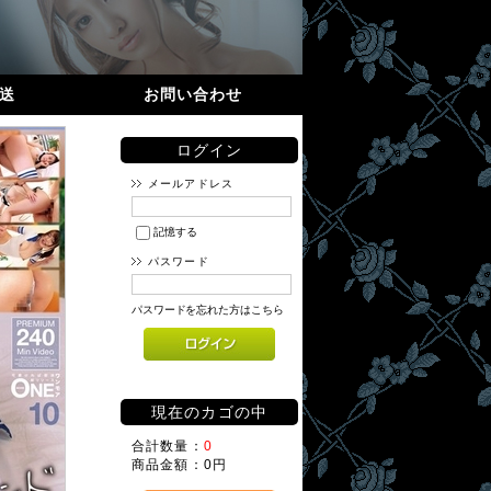
送
お問い合わせ
ログイン
メールアドレス
記憶する
パスワード
パスワードを忘れた方はこちら
現在のカゴの中
合計数量：
0
商品金額：
0円