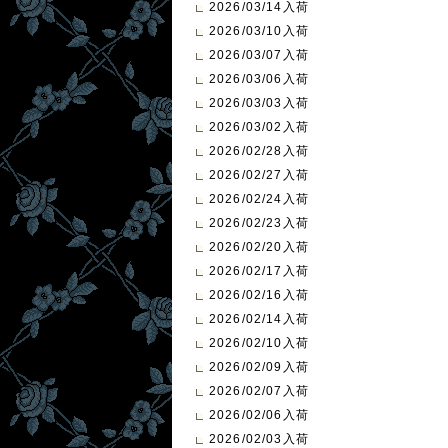
2026/03/14入荷
2026/03/10入荷
2026/03/07入荷
2026/03/06入荷
2026/03/03入荷
2026/03/02入荷
2026/02/28入荷
2026/02/27入荷
2026/02/24入荷
2026/02/23入荷
2026/02/20入荷
2026/02/17入荷
2026/02/16入荷
2026/02/14入荷
2026/02/10入荷
2026/02/09入荷
2026/02/07入荷
2026/02/06入荷
2026/02/03入荷