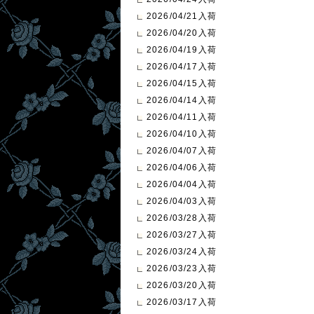
2026/04/21入荷
2026/04/20入荷
2026/04/19入荷
2026/04/17入荷
2026/04/15入荷
2026/04/14入荷
2026/04/11入荷
2026/04/10入荷
2026/04/07入荷
2026/04/06入荷
2026/04/04入荷
2026/04/03入荷
2026/03/28入荷
2026/03/27入荷
2026/03/24入荷
2026/03/23入荷
2026/03/20入荷
2026/03/17入荷