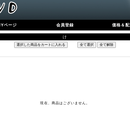
MYページ
会員登録
価格＆配
け
現在、商品はございません。